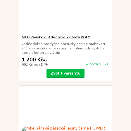
MFH Pánské outdoorové kalhoty POLY
voděodolné prodyšné elastický pas se stahovací
šňůrkou boční šikmé kapsy na nohavicích výztuha
sedu a kolen skrytý zip
1 200 Kč
/
ks
Skladem > 1 ks
992 Kč
bez DPH
Zvolit variantu