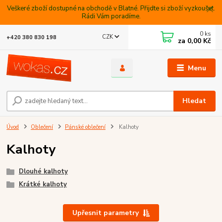
Veškeré zboží dostupné na obchodě v Blatné. Přijdte si zboží vyzkoušet.
Rádi Vám poradíme.
0
ks
CZK
+420 380 830 198
za
0,00 Kč
Menu
Hledat
Úvod
Oblečení
Pánské oblečení
Kalhoty
Kalhoty
Dlouhé kalhoty
Krátké kalhoty
Upřesnit parametry