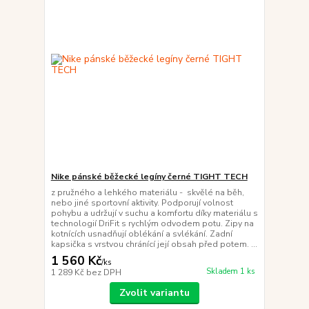
Nike pánské běžecké legíny černé TIGHT TECH
z pružného a lehkého materiálu - skvělé na běh,
nebo jiné sportovní aktivity. Podporují volnost
pohybu a udržují v suchu a komfortu díky materiálu s
technologií DriFit s rychlým odvodem potu. Zipy na
kotnících usnadňují oblékání a svlékání. Zadní
kapsička s vrstvou chránící její obsah před potem. ...
1 560 Kč
/
ks
Skladem 1 ks
1 289 Kč
bez DPH
Zvolit variantu