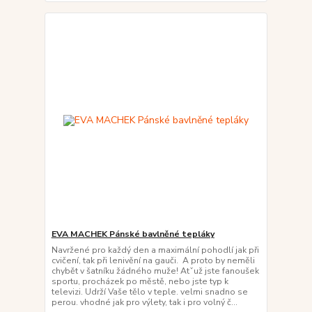
EVA MACHEK Pánské bavlněné tepláky
Navržené pro každý den a maximální pohodlí jak při
cvičení, tak při lenivění na gauči. A proto by neměli
chybět v šatníku žádného muže! Atˇuž jste fanoušek
sportu, procházek po městě, nebo jste typ k
televizi. Udrží Vaše tělo v teple. velmi snadno se
perou. vhodné jak pro výlety, tak i pro volný č...