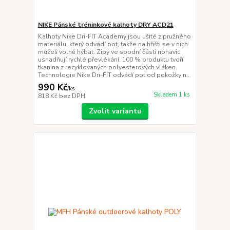
NIKE Pánské tréninkové kalhoty DRY ACD21
Kalhoty Nike Dri-FIT Academy jsou ušité z pružného
materiálu, který odvádí pot, takže na hřišti se v nich
můžeš volně hýbat. Zipy ve spodní části nohavic
usnadňují rychlé převlékání. 100 % produktu tvoří
tkanina z recyklovaných polyesterových vláken.
Technologie Nike Dri-FIT odvádí pot od pokožky n...
990 Kč
/
ks
Skladem 1 ks
818 Kč
bez DPH
Zvolit variantu