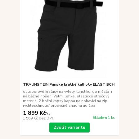
TRAUNSTEIN Pánské krátké kalhoty ELASTISCH
outdoorové kraťasy na výlety, turistiku, do města i
na běžné nošení Velmi lehké, elastické strečový
materiál 2 boční kapsy kapsa na nohavici na zip
rychleschnoucí prodyšné snadná údržba
1 899 Kč
/
ks
Skladem 1 ks
1 569 Kč
bez DPH
Zvolit variantu