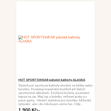
HOT SPORTSWEAR pánské kalhoty ALASKA
Stretchové sportovní kalhoty vhodné na běžky nebo
turistiku. Poskytují maximální komfort při Vašich
sportovních aktivitách. Zesílená kolena, postranní
kapsa na zip. Mají zip u kotníku, reflexní prvky a v
pase gumu. Ideální zejména pro turistiku, běžecké
lyžování, ale i do města pro volný čas. Odp...
1 900 Kč
/
ks