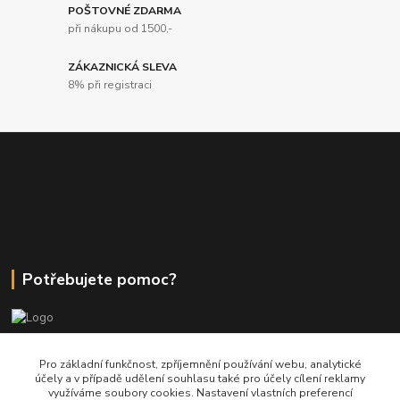
POŠTOVNÉ ZDARMA
při nákupu od 1500,-
ZÁKAZNICKÁ SLEVA
8% při registraci
Potřebujete pomoc?
+420 380 830 198
Pro základní funkčnost, zpříjemnění používání webu, analytické
účely a v případě udělení souhlasu také pro účely cílení reklamy
využíváme soubory cookies. Nastavení vlastních preferencí
wokas.online@yahoo.cz