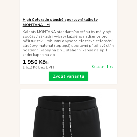
High Colorado pánské sportovní kalhoty
MONTANA - M
Kalhoty MONTANA standartního střihu by měly být
součástí základní výbavy každého nadšence pro
pěší turistiku. robustní a vysoce elastické celoroční
strečový materiál (teplejší) sportovní přiléhavý střih
postranní kapsy na zip 1 stehenní kapsa na zip 1
zadní kapsa na zip
1 950 Kč
/
ks
Skladem 1 ks
1 612 Kč
bez DPH
Zvolit variantu