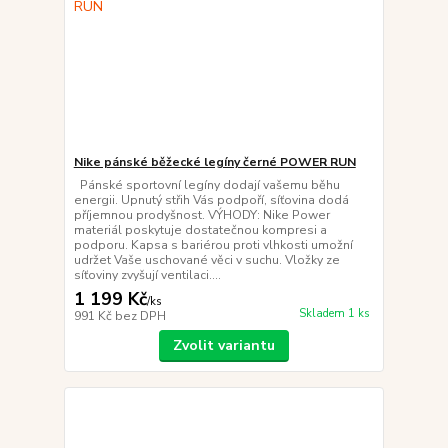
Nike pánské běžecké legíny černé POWER RUN
Pánské sportovní legíny dodají vašemu běhu
energii. Upnutý střih Vás podpoří, síťovina dodá
příjemnou prodyšnost. VÝHODY: Nike Power
materiál poskytuje dostatečnou kompresi a
podporu. Kapsa s bariérou proti vlhkosti umožní
udržet Vaše uschované věci v suchu. Vložky ze
síťoviny zvyšují ventilaci....
1 199 Kč
/
ks
Skladem 1 ks
991 Kč
bez DPH
Zvolit variantu