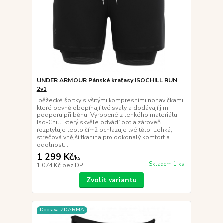
UNDER ARMOUR Pánské kraťasy ISOCHILL RUN
2v1
běžecké šortky s všitými kompresními nohavičkami,
které pevně obepínají tvé svaly a dodávají jim
podporu při běhu. Vyrobené z lehkého materiálu
Iso-Chill, který skvěle odvádí pot a zároveň
rozptyluje teplo čímž ochlazuje tvé tělo. Lehká,
strečová vnější tkanina pro dokonalý komfort a
odolnost...
1 299 Kč
/
ks
Skladem 1 ks
1 074 Kč
bez DPH
Zvolit variantu
Doprava ZDARMA