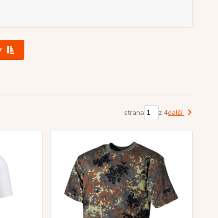
y
strana
z 4
další