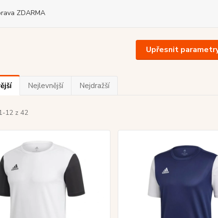
prava ZDARMA
Upřesnit parametr
ější
Nejlevnější
Nejdražší
1-12 z 42