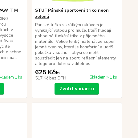
 PAW T M
STUF Pánské sportovní triko neon
zelená
IKING
erou
Pánské tričko s krátkým rukávem je
zkách v
vynikající volbou pro muže, kteří hledají
 vysoce
pohodlné funkční triko z příjemného
á živou
materiálu. Velice lehký materiál ze super
ychle
jemné tkaniny, která je komfortní a udrží
ychle schne.
pokožku v suchu - abysi se mohl
 minima...
soustředit jen na sport, reflexní elementy
a logo pro dobrou viditelnos...
625 Kč
/
ks
Skladem 1 ks
Skladem > 1 ks
517 Kč
bez DPH
Zvolit variantu