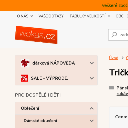
Veškeré zboží
O NÁS
VAŠE DOTAZY
TABULKY VELIKOSTÍ
OBCHO
Úvod
O
dárková NÁPOVĚDA
Tričk
SALE - VÝPRODEJ
Pánsk
ruká
PRO DOSPĚLÉ I DĚTI
Oblečení
Cena:
Dámské oblečení