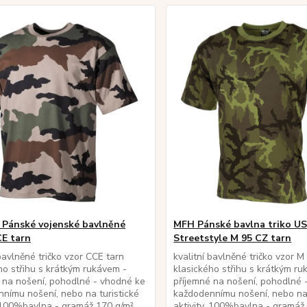
Pánské vojenské bavlněné
MFH Pánské bavlna triko U
CE tarn
Streetstyle M 95 CZ tarn
 bavlněné tričko vzor CCE tarn
kvalitní bavlněné tričko vzor M
ho střihu s krátkým rukávem -
klasického střihu s krátkým ru
 na nošení, pohodlné - vhodné ke
příjemné na nošení, pohodlné 
nímu nošení, nebo na turistické
každodennímu nošení, nebo na 
. 100%bavlna - gramáž 170 g/m²
aktivity. 100%bavlna - gramáž