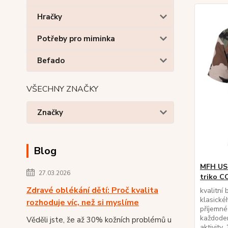
Hračky
Potřeby pro miminka
Befado
VŠECHNY ZNAČKY
Značky
Blog
MFH US 
27.03.2026
triko C
Zdravé oblékání dětí: Proč kvalita
kvalitní
klasické
rozhoduje víc, než si myslíme
příjemné
každoden
Věděli jste, že až 30% kožních problémů u
aktivity