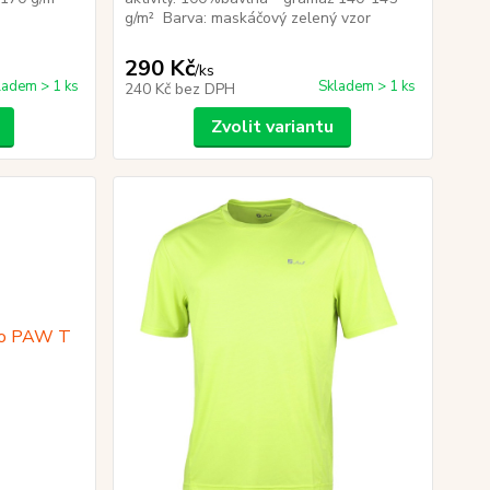
r
g/m² Barva: maskáčový zelený vzor
290 Kč
/
ks
ladem > 1 ks
Skladem > 1 ks
240 Kč
bez DPH
Zvolit variantu