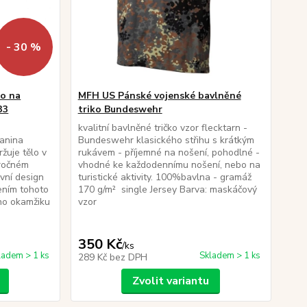
- 30 %
ko na
MFH US Pánské vojenské bavlněné
33
triko Bundeswehr
o
kvalitní bavlněné tričko vzor flecktarn -
kanina
Bundeswehr klasického střihu s krátkým
žuje tělo v
rukávem - příjemné na nošení, pohodlné -
áročném
vhodné ke každodennímu nošení, nebo na
vní design
turistické aktivity. 100%bavlna - gramáž
šením tohoto
170 g/m² single Jersey Barva: maskáčový
ího okamžiku
vzor
350 Kč
/
ks
ladem > 1 ks
Skladem > 1 ks
289 Kč
bez DPH
Zvolit variantu