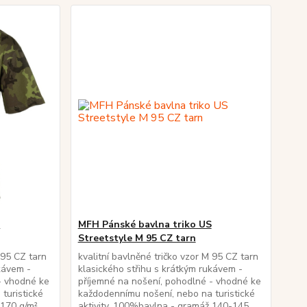
S
MFH Pánské bavlna triko US
Streetstyle M 95 CZ tarn
 95 CZ tarn
kvalitní bavlněné tričko vzor M 95 CZ tarn
kávem -
klasického střihu s krátkým rukávem -
- vhodné ke
příjemné na nošení, pohodlné - vhodné ke
turistické
každodennímu nošení, nebo na turistické
 170 g/m²
aktivity. 100%bavlna - gramáž 140-145