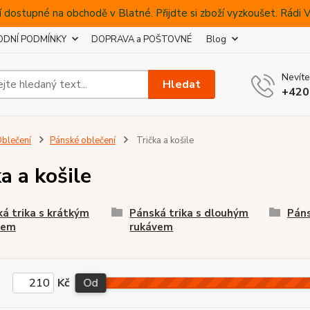
 dostupné na obchodě v Blatné. Přijdte si zboží vyzkoušet. Rádi
DNÍ PODMÍNKY
DOPRAVA a POŠTOVNÉ
Blog
Nevíte
Hledat
+420
blečení
Pánské oblečení
Trička a košile
a a košile
á trika s krátkým
Pánská trika s dlouhým
Páns
vem
rukávem
Kč
Od