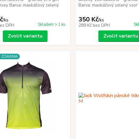
ersey Barva: maskáčový zelený
Barva: maskáčový zelený vzo
č
350 Kč
/
ks
/
ks
Skladem > 1 ks
Sk
ez DPH
289 Kč
bez DPH
Zvolit variantu
Zvolit variantu
a ZDARMA