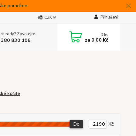
 Vám poradíme.
Přihlášení
CZK
 si rady? Zavolejte.
0
ks
za
0,00 Kč
 380 830 198
ké košile
Do
Kč