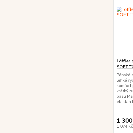
Löffler
SOFTT
Pánské s
lehké ry
komfort 
krátký r
pasu Mat
elastan 
1 300
1 074 K