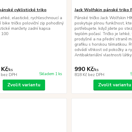
pánské cyklistické triko
Jack Wolfskin pánské triko
ehké, elastické, rychleschnoucí a
Pánské tričko Jack Wolfskin H
 bike tričko poloviční zip pohodlný
poskytuje plnou funkčnost, kt
astické manžety zadní kapsa
potřebujete, když jdete po ste
: 100
teplém počasí. Tričko je lehké,
prodyšné a na přední straně m
grafiku s horskou tématikou. R
odvádí vlhkost od pokožky a r
Antibakteriální vlastnosti látky
 Kč
990 Kč
/
ks
/
ks
Skladem 1 ks
č
bez DPH
818 Kč
bez DPH
Zvolit variantu
Zvolit variantu