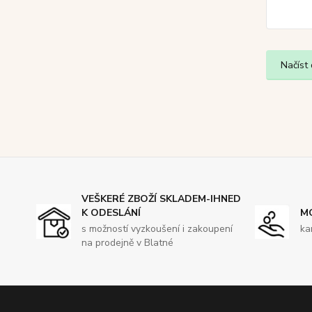
Načíst 
VEŠKERÉ ZBOŽÍ SKLADEM-IHNED
K ODESLÁNÍ
M
s možností vyzkoušení i zakoupení
ka
na prodejně v Blatné