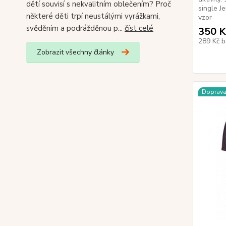
dětí souvisí s nekvalitním oblečením? Proč
single J
některé děti trpí neustálými vyrážkami,
vzor
svěděním a podrážděnou p...
číst celé
350 K
289 Kč
b
Zobrazit všechny články
Doprav