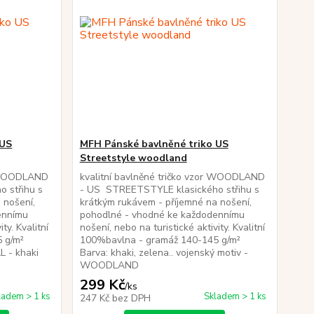
 US
MFH Pánské bavlněné triko US
Streetstyle woodland
or WOODLAND
kvalitní bavlněné tričko vzor WOODLAND
 střihu s
- US STREETSTYLE klasického střihu s
 nošení,
krátkým rukávem - příjemné na nošení,
ennímu
pohodlné - vhodné ke každodennímu
ty. Kvalitní
nošení, nebo na turistické aktivity. Kvalitní
5 g/m²
100%bavlna - gramáž 140-145 g/m²
AL - khaki
Barva: khaki, zelena.. vojenský motiv -
WOODLAND
299 Kč
/
ks
ladem > 1 ks
Skladem > 1 ks
247 Kč
bez DPH