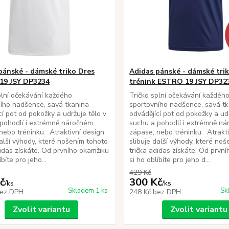
pánské - dámské triko Dres
Adidas pánské - dámské tri
19 JSY DP3234
trénink ESTRO 19 JSY DP32
plní očekávání každého
Tričko splní očekávání každéh
ího nadšence, savá tkanina
sportovního nadšence, savá t
cí pot od pokožky a udržuje tělo v
odvádějící pot od pokožky a udr
pohodlí i extrémně náročném
suchu a pohodlí i extrémně n
nebo tréninku. Atraktivní design
zápase, nebo tréninku. Atrakti
další výhody, které nošením tohoto
slibuje další výhody, které no
didas získáte. Od prvního okamžiku
trička adidas získáte. Od prvn
íbíte pro jeho...
si ho oblíbíte pro jeho d...
429 Kč
č
300 Kč
/
ks
/
ks
Skladem 1 ks
Sk
ez DPH
248 Kč
bez DPH
Zvolit variantu
Zvolit variantu