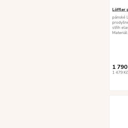
Löffler 
pánské L
prodyšné
střih el
Materiál
1 790
1 479 K