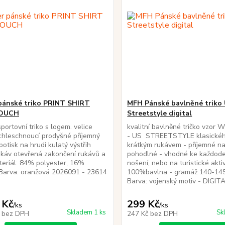
 pánské triko PRINT SHIRT
MFH Pánské bavlněné triko
OUCH
Streetstyle digital
portovní triko s logem. velice
kvalitní bavlněné tričko vz
chleschnoucí prodyšné příjemný
- US STREETSTYLE klasického
potisk na hrudi kulatý výstřih
krátkým rukávem - příjemné na
ukáv otevřená zakončení rukávů a
pohodlné - vhodné ke každod
eriál: 84% polyester, 16%
nošení, nebo na turistické aktivi
Barva: oranžová 2026091 - 23614
100%bavlna - gramáž 140-14
Barva: vojenský motiv - DIGIT
 Kč
299 Kč
/
ks
/
ks
Skladem 1 ks
Sk
č
bez DPH
247 Kč
bez DPH