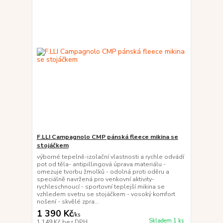
F.LLI Campagnolo CMP pánská fleece mikina se
stojáčkem
výborné tepelně-izolační vlastnosti a rychle odvádí
pot od těla- antipillingová úprava materiálu -
omezuje tvorbu žmolků - odolná proti oděru a
speciálně navržená pro venkovní aktivity-
rychleschnoucí - sportovní teplejší mikina se
vzhledem svetru se stojáčkem - vosoký komfort
nošení - skvělé zpra...
1 390 Kč
/
ks
Skladem 1 ks
1 149 Kč
bez DPH