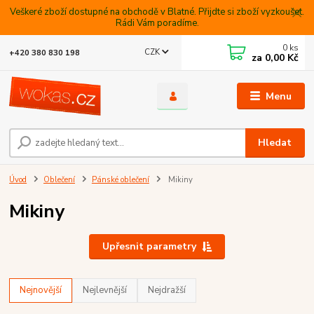
Veškeré zboží dostupné na obchodě v Blatné. Přijdte si zboží vyzkoušet.
Rádi Vám poradíme.
0
ks
CZK
+420 380 830 198
za
0,00 Kč
Menu
Hledat
Úvod
Oblečení
Pánské oblečení
Mikiny
Mikiny
Upřesnit parametry
Nejnovější
Nejlevnější
Nejdražší