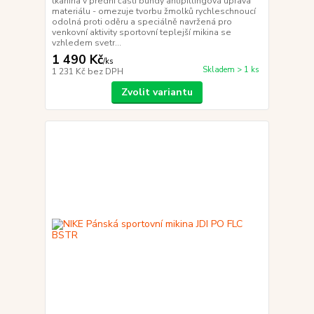
tkanina v přední části bundy antipillingová úprava
materiálu - omezuje tvorbu žmolků rychleschnoucí
odolná proti oděru a speciálně navržená pro
venkovní aktivity sportovní teplejší mikina se
vzhledem svetr...
1 490 Kč
/
ks
Skladem > 1 ks
1 231 Kč
bez DPH
Zvolit variantu