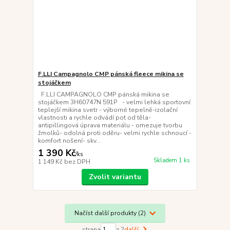
F.LLI Campagnolo CMP pánská fleece mikina se
stojáčkem
F.LLI CAMPAGNOLO CMP pánská mikina se
stojáčkem 3H60747N 591P - velmi lehká sportovní
teplejší mikina svetr - výborné tepelně-izolační
vlastnosti a rychle odvádí pot od těla-
antipillingová úprava materiálu - omezuje tvorbu
žmolků- odolná proti oděru- velmi rychle schnoucí -
komfort nošení- skv...
1 390 Kč
/
ks
Skladem 1 ks
1 149 Kč
bez DPH
Zvolit variantu
Načíst další produkty (2)
strana
z 2
další