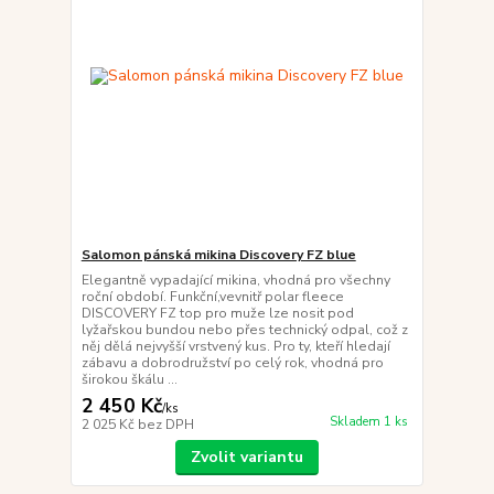
Salomon pánská mikina Discovery FZ blue
Elegantně vypadající mikina, vhodná pro všechny
roční období. Funkční,vevnitř polar fleece
DISCOVERY FZ top pro muže lze nosit pod
lyžařskou bundou nebo přes technický odpal, což z
něj dělá nejvyšší vrstvený kus. Pro ty, kteří hledají
zábavu a dobrodružství po celý rok, vhodná pro
širokou škálu ...
2 450 Kč
/
ks
Skladem 1 ks
2 025 Kč
bez DPH
Zvolit variantu