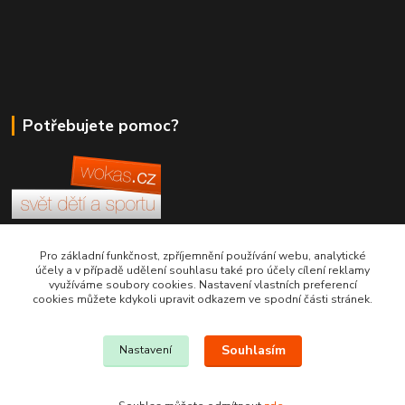
Potřebujete pomoc?
+420 380 830 198
Pro základní funkčnost, zpříjemnění používání webu, analytické
účely a v případě udělení souhlasu také pro účely cílení reklamy
využíváme soubory cookies. Nastavení vlastních preferencí
wokas.online@yahoo.cz
cookies můžete kdykoli upravit odkazem ve spodní části stránek.
Souhlasím
Nastavení