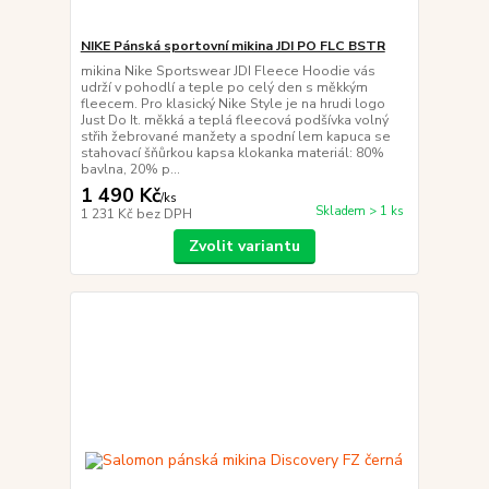
NIKE Pánská sportovní mikina JDI PO FLC BSTR
mikina Nike Sportswear JDI Fleece Hoodie vás
udrží v pohodlí a teple po celý den s měkkým
fleecem. Pro klasický Nike Style je na hrudi logo
Just Do It. měkká a teplá fleecová podšívka volný
střih žebrované manžety a spodní lem kapuca se
stahovací šňůrkou kapsa klokanka materiál: 80%
bavlna, 20% p...
1 490 Kč
/
ks
Skladem > 1 ks
1 231 Kč
bez DPH
Zvolit variantu