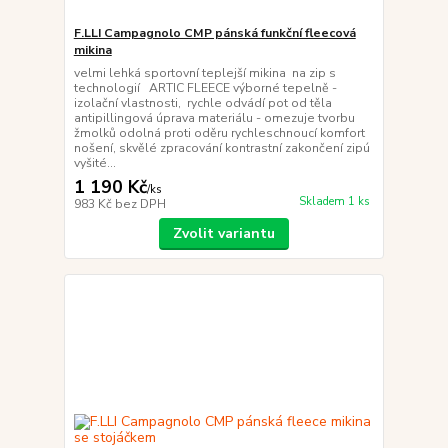
F.LLI Campagnolo CMP pánská funkční fleecová
mikina
velmi lehká sportovní teplejší mikina na zip s
technologií ARTIC FLEECE výborné tepelně -
izolační vlastnosti, rychle odvádí pot od těla
antipillingová úprava materiálu - omezuje tvorbu
žmolků odolná proti oděru rychleschnoucí komfort
nošení, skvělé zpracování kontrastní zakončení zipú
vyšité...
1 190 Kč
/
ks
Skladem 1 ks
983 Kč
bez DPH
Zvolit variantu