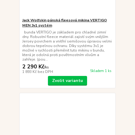
Jack Wolfskin pánská fleesová mikina VERTIGO
MEN 3v1 systém
bunda VERTIGO je základem pro chladné zimní
dny. Robustní fleece materiál zajistí svým vnějším
Jersey povrchem a vnitřní semišovou úpravou velmi
dobrou tepelnou ochranu. Díky systému 3v1 je
možné v rychlosti přeměnit tuto mikinu v bundu,
která je odolná proti povětrnostním vlivům a
zahřeje. (pou...
2 290 Kč
/
ks
Skladem 1 ks
1 893 Kč
bez DPH
Zvolit variantu