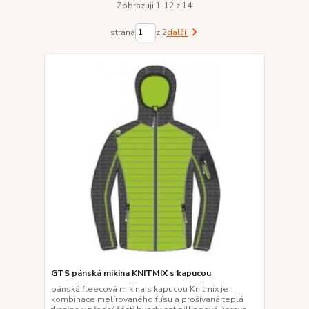
Zobrazuji 1-12 z 14
strana
z 2
další
GTS pánská mikina KNITMIX s kapucou
pánská fleecová mikina s kapucou Knitmix je
kombinace melírovaného flísu a prošívaná teplá