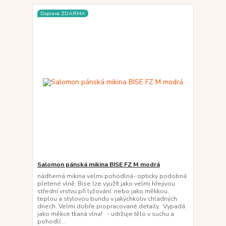
Doprava ZDARMA
Salomon pánská mikina BISE FZ M modrá
nádherná mikina velmi pohodlná- opticky podobná
pletené vlně. Bise lze využít jako velmi hřejivou
střední vrstvu při lyžování, nebo jako měkkou,
teplou a stylovou bundu v jakýchkoliv chladných
dnech. Velmi dobře propracované detaily. Vypadá
jako měkce tkaná vlna! - udržuje tělo v suchu a
pohodlí...