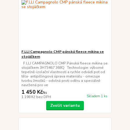
F.LLI Campagnolo CMP pánská fleece mikina se
stojáčkem
F.LLI CAMPAGNOLO CMP Pánská fleece mikina se
stojáčkem 3H73467 368Q Technologie: výborné
tepelně-izolační vlastnosti a rychle odvádí pot od
těla- antipillingová úprava materiálu - omezuje
tvorbu žmolků - odolná proti oděru a speciálně
navržená pro ve
1 450 Kč
/
ks
Skladem 1 ks
1 198 Kč
bez DPH
Zvolit variantu