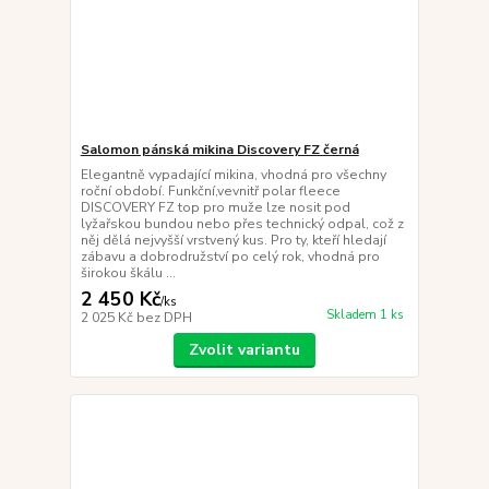
Salomon pánská mikina Discovery FZ černá
Elegantně vypadající mikina, vhodná pro všechny
roční období. Funkční,vevnitř polar fleece
DISCOVERY FZ top pro muže lze nosit pod
lyžařskou bundou nebo přes technický odpal, což z
něj dělá nejvyšší vrstvený kus. Pro ty, kteří hledají
zábavu a dobrodružství po celý rok, vhodná pro
širokou škálu ...
2 450 Kč
/
ks
Skladem 1 ks
2 025 Kč
bez DPH
Zvolit variantu