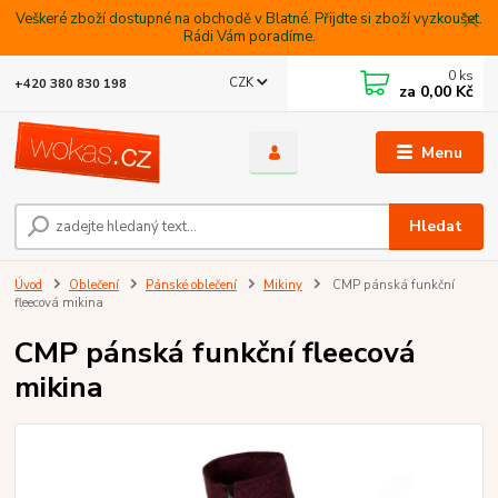
Veškeré zboží dostupné na obchodě v Blatné. Přijdte si zboží vyzkoušet.
Rádi Vám poradíme.
0
ks
CZK
+420 380 830 198
za
0,00 Kč
Menu
Hledat
Úvod
Oblečení
Pánské oblečení
Mikiny
CMP pánská funkční
fleecová mikina
CMP pánská funkční fleecová
mikina