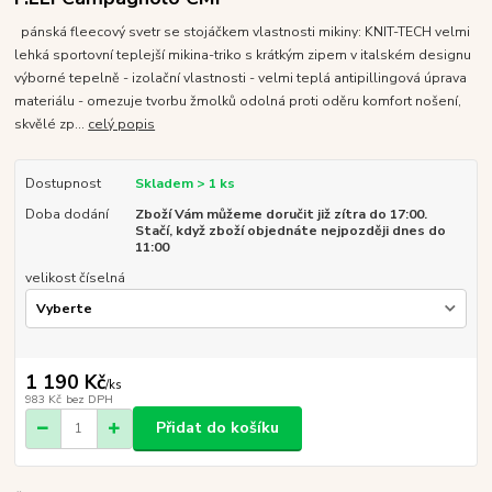
pánská fleecový svetr se stojáčkem vlastnosti mikiny: KNIT-TECH velmi
lehká sportovní teplejší mikina-triko s krátkým zipem v italském designu
výborné tepelně - izolační vlastnosti - velmi teplá antipillingová úprava
materiálu - omezuje tvorbu žmolků odolná proti oděru komfort nošení,
skvělé zp...
celý popis
Dostupnost
Skladem > 1 ks
Doba dodání
Zboží Vám můžeme doručit již zítra do 17:00.
Stačí, když zboží objednáte nejpozději dnes do
11:00
velikost číselná
1 190 Kč
/
ks
983 Kč
bez DPH
Přidat do košíku