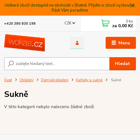
Veškeré zboží dostupné na obchodě v Blatné. Přijdte si zboží vyzkoušet.
Rádi Vám poradíme.
0
ks
CZK
+420 380 830 198
za
0,00 Kč
Menu
Hledat
Úvod
Oblečení
Dámské oblečení
Kalhoty a sukně
Sukně
Sukně
V této kategorii nebylo nalezeno žádné zboží.