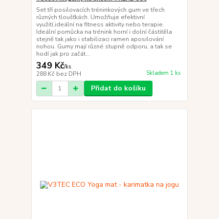
Set tří posilovacích tréninkových gum ve třech
různých tloušťkách. Umožňuje efektivní
využití,ideální na fitness aktivity nebo terapie.
Ideální pomůcka na trénink horní i dolní částitěla
stejně tak jako i stabilizaci ramen aposilování
nohou. Gumy mají různé stupně odporu, a tak se
hodí jak pro začát...
349 Kč
/
ks
Skladem 1 ks
288 Kč
bez DPH
Přidat do košíku