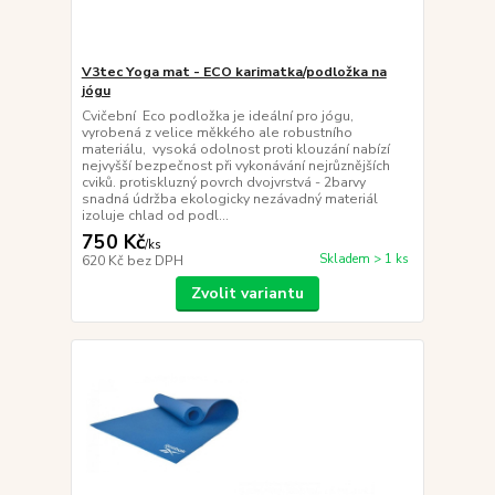
V3tec Yoga mat - ECO karimatka/podložka na
jógu
Cvičební Eco podložka je ideální pro jógu,
vyrobená z velice měkkého ale robustního
materiálu, vysoká odolnost proti klouzání nabízí
nejvyšší bezpečnost při vykonávání nejrůznějších
cviků. protiskluzný povrch dvojvrstvá - 2barvy
snadná údržba ekologicky nezávadný materiál
izoluje chlad od podl...
750 Kč
/
ks
Skladem > 1 ks
620 Kč
bez DPH
Zvolit variantu