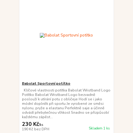
Babolat Sportovní potítko
Klíčové vlastnosti potítka Babolat Wristband Logo
Potítko Babolat Wristband Logo bezvadně
poslouží k utírání potu z obličeje Hodí se i jako
módní doplněk při sportu Je vyrobené ze směsi
nylonu, pryže a elastanu Perfektně saje a účinně
odvádí přebytečnou vlhkost Snadno se přizpůsobí
každému zápěst...
230 Kč
/
ks
Skladem 1 ks
190 Kč
bez DPH