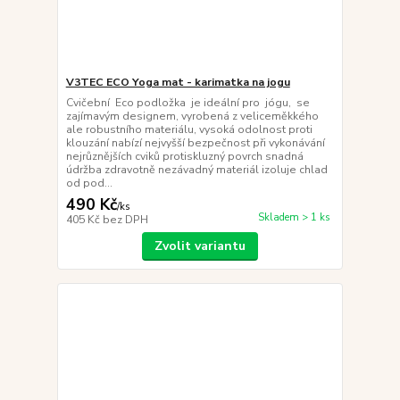
V3TEC ECO Yoga mat - karimatka na jogu
Cvičební Eco podložka je ideální pro jógu, se
zajímavým designem, vyrobená z veliceměkkého
ale robustního materiálu, vysoká odolnost proti
klouzání nabízí nejvyšší bezpečnost při vykonávání
nejrůznějších cviků protiskluzný povrch snadná
údržba zdravotně nezávadný materiál izoluje chlad
od pod...
490 Kč
/
ks
Skladem > 1 ks
405 Kč
bez DPH
Zvolit variantu