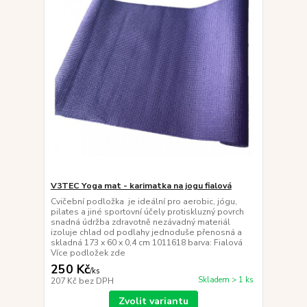
V3TEC Yoga mat - karimatka na jogu fialová
Cvičební podložka je ideální pro aerobic, jógu,
pilates a jiné sportovní účely protiskluzný povrch
snadná údržba zdravotně nezávadný materiál
izoluje chlad od podlahy jednoduše přenosná a
skladná 173 x 60 x 0,4 cm 1011618 barva: Fialová
Více podložek zde
250 Kč
/
ks
Skladem > 1 ks
207 Kč
bez DPH
Zvolit variantu