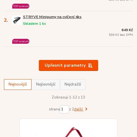
TOP produkt
STRYVE Minigumy na cvičení 4ks
2.
Skladem 1 ks
649 Kč
536 Kč bez DPH
TOP produkt
Upřesnit parametry
Nejnovější
Nejlevnější
Nejdražší
Zobrazuji 1-12 z 13
strana
z 2
další