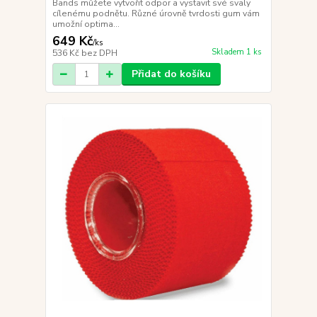
Bands můžete vytvořit odpor a vystavit své svaly
cílenému podnětu. Různé úrovně tvrdosti gum vám
umožní optima...
649 Kč
/
ks
Skladem 1 ks
536 Kč
bez DPH
Přidat do košíku