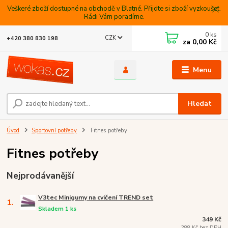
Veškeré zboží dostupné na obchodě v Blatné. Přijdte si zboží vyzkoušet.
Rádi Vám poradíme.
0
ks
CZK
+420 380 830 198
za
0,00 Kč
Menu
Hledat
Úvod
Sportovní potřeby
Fitnes potřeby
Fitnes potřeby
Nejprodávanější
V3tec Minigumy na cvičení TREND set
1.
Skladem 1 ks
349 Kč
288 Kč bez DPH