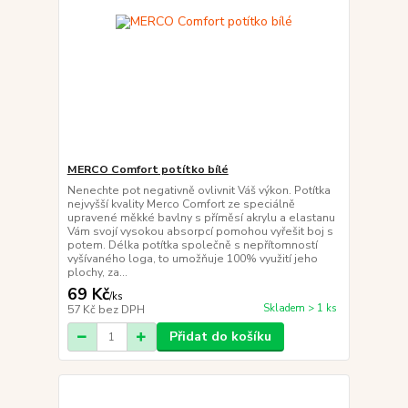
MERCO Comfort potítko bílé
Nenechte pot negativně ovlivnit Váš výkon. Potítka
nejvyšší kvality Merco Comfort ze speciálně
upravené měkké bavlny s příměsí akrylu a elastanu
Vám svojí vysokou absorpcí pomohou vyřešit boj s
potem. Délka potítka společně s nepřítomností
vyšívaného loga, to umožňuje 100% využití jeho
plochy, za...
69 Kč
/
ks
Skladem > 1 ks
57 Kč
bez DPH
Přidat do košíku