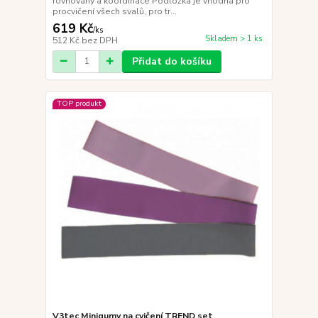
rovnováhy a koordinace Podložka je vhodná pro
procvičení všech svalů, pro tr...
619 Kč
/
ks
Skladem > 1 ks
512 Kč
bez DPH
Přidat do košíku
TOP produkt
V3tec Minigumy na cvičení TREND set