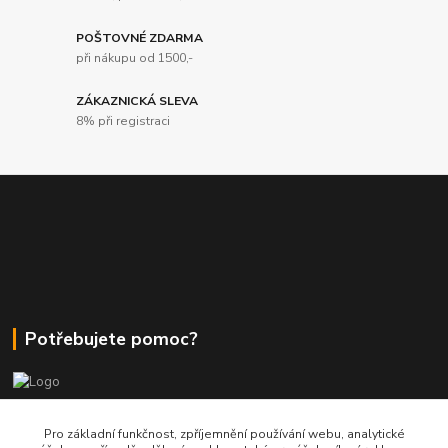
POŠTOVNÉ ZDARMA
při nákupu od 1500,-
ZÁKAZNICKÁ SLEVA
8% při registraci
Potřebujete pomoc?
+420 380 830 198
Pro základní funkčnost, zpříjemnění používání webu, analytické