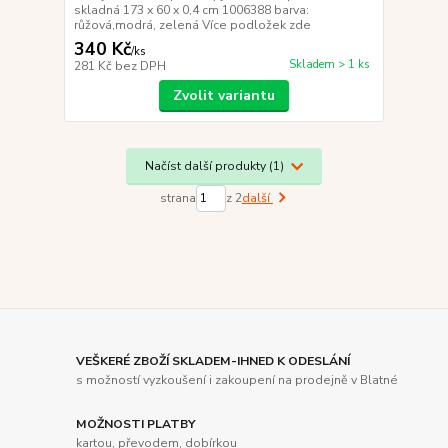
skladná 173 x 60 x 0,4 cm 1006388 barva:
růžová,modrá, zelená Více podložek zde
340 Kč
/
ks
Skladem > 1 ks
281 Kč
bez DPH
Zvolit variantu
Načíst další produkty (1)
strana
z 2
další
VEŠKERÉ ZBOŽÍ SKLADEM-IHNED K ODESLÁNÍ
s možností vyzkoušení i zakoupení na prodejně v Blatné
MOŽNOSTI PLATBY
kartou, převodem, dobírkou