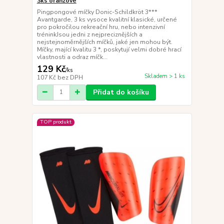
3ks oranžové
Pingpongové míčky Donic-Schildkröt 3***
Avantgarde, 3 ks vysoce kvalitní klasické, určené
pro pokročilou rekreační hru, nebo intenzivní
tréninkJsou jedni z nejpreciznějších a
nejstejnoměrnějších míčků, jaké jen mohou být.
Míčky, mající kvalitu 3 *, poskytují velmi dobré hrací
vlastnosti a odraz míčk...
129 Kč
/
ks
Skladem > 1 ks
107 Kč
bez DPH
Přidat do košíku
TOP produkt