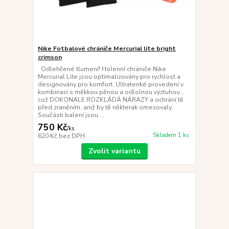
Nike Fotbalové chrániče Mercurial lite bright
crimson
Odlehčené tlumení! Holenní chrániče Nike
Mercurial Lite jsou optimalizovány pro rychlost a
designovány pro komfort. Ultratenké provedení v
kombinaci s měkkou pěnou a odlolnou výztuhou ,
což DOKONALE ROZKLÁDÁ NÁRAZY a ochrání tě
před zraněním, aniž by tě některak omezovaly.
Součásti balení jsou ...
750 Kč
/
ks
Skladem 1 ks
620 Kč
bez DPH
Zvolit variantu