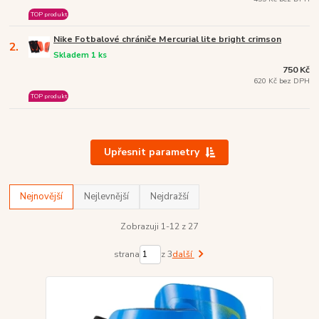
TOP produkt
Nike Fotbalové chrániče Mercurial lite bright crimson
2.
Skladem 1 ks
750 Kč
620 Kč bez DPH
TOP produkt
Upřesnit parametry
Nejnovější
Nejlevnější
Nejdražší
Zobrazuji 1-12 z 27
strana
z 3
další