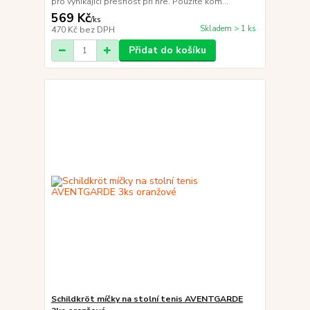
pro vynikající přesnost při hře. Použité kom...
569 Kč
/
ks
Skladem > 1 ks
470 Kč
bez DPH
Přidat do košíku
Schildkröt míčky na stolní tenis AVENTGARDE