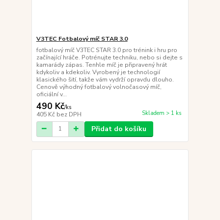
V3TEC Fotbalový míč STAR 3.0
fotbalový míč V3TEC STAR 3.0 pro trénink i hru pro
začínající hráče. Potrénujte techniku, nebo si dejte s
kamarády zápas. Tenhle míč je připravený hrát
kdykoliv a kdekoliv. Vyrobený je technologií
klasického šití, takže vám vydrží opravdu dlouho.
Cenově výhodný fotbalový volnočasový míč,
oficiální v...
490 Kč
/
ks
Skladem > 1 ks
405 Kč
bez DPH
Přidat do košíku