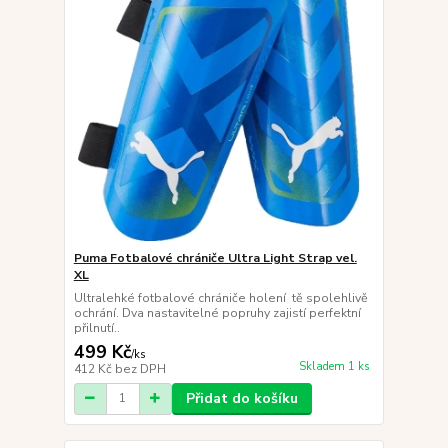
Puma Fotbalové chrániče Ultra Light Strap vel.
XL
Ultralehké fotbalové chrániče holení tě spolehlivě
ochrání. Dva nastavitelné popruhy zajistí perfektní
přilnutí..
499 Kč
/
ks
Skladem 1 ks
412 Kč
bez DPH
Přidat do košíku