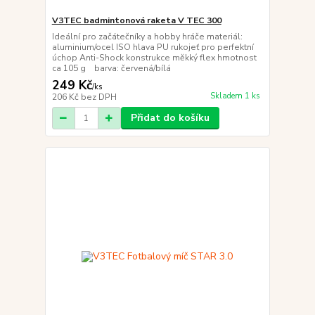
V3TEC badmintonová raketa V TEC 300
Ideální pro začátečníky a hobby hráče materiál:
aluminium/ocel ISO hlava PU rukojeť pro perfektní
úchop Anti-Shock konstrukce měkký flex hmotnost
ca 105 g barva: červená/bílá
249 Kč
/
ks
Skladem 1 ks
206 Kč
bez DPH
Přidat do košíku