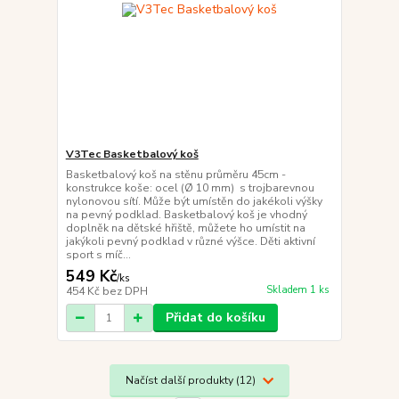
V3Tec Basketbalový koš
Basketbalový koš na stěnu průměru 45cm -
konstrukce koše: ocel (Ø 10 mm) s trojbarevnou
nylonovou sítí. Může být umístěn do jakékoli výšky
na pevný podklad. Basketbalový koš je vhodný
doplněk na dětské hřiště, můžete ho umístit na
jakýkoli pevný podklad v různé výšce. Děti aktivní
sport s míč...
549 Kč
/
ks
Skladem 1 ks
454 Kč
bez DPH
Přidat do košíku
Načíst další produkty (12)