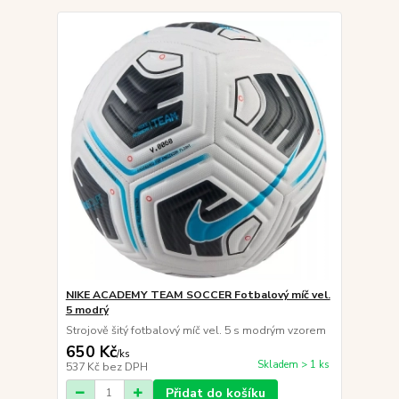
NIKE ACADEMY TEAM SOCCER Fotbalový míč vel.
5 modrý
Strojově šitý fotbalový míč vel. 5 s modrým vzorem
650 Kč
/
ks
Skladem > 1 ks
537 Kč
bez DPH
Přidat do košíku