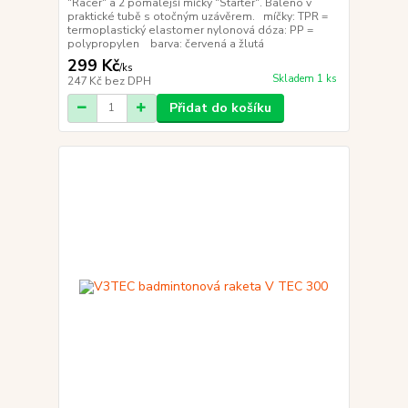
"Racer" a 2 pomalejší míčky "Starter". Baleno v
praktické tubě s otočným uzávěrem. míčky: TPR =
termoplastický elastomer nylonová dóza: PP =
polypropylen barva: červená a žlutá
299 Kč
/
ks
Skladem 1 ks
247 Kč
bez DPH
Přidat do košíku