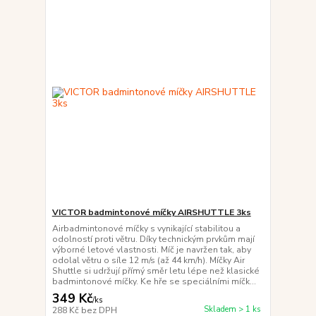
VICTOR badmintonové míčky AIRSHUTTLE 3ks
Airbadmintonové míčky s vynikající stabilitou a
odolností proti větru. Díky technickým prvkům mají
výborné letové vlastnosti. Míč je navržen tak, aby
odolal větru o síle 12 m/s (až 44 km/h). Míčky Air
Shuttle si udržují přímý směr letu lépe než klasické
badmintonové míčky. Ke hře se speciálními míčk...
349 Kč
/
ks
Skladem > 1 ks
288 Kč
bez DPH