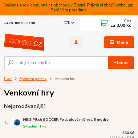
Veškeré zboží dostupné na obchodě v Blatné. Přijdte si zboží vyzkoušet.
Rádi Vám poradíme.
0
ks
CZK
+420 380 830 198
za
0,00 Kč
Menu
Hledat
Úvod
Sportovní potřeby
Venkovní hry
Venkovní hry
Nejprodávanější
NIKE Pitch SOCCER Fotbalový míč vel. 5 modrý
1.
Skladem 1 ks
550 Kč
455 Kč bez DPH