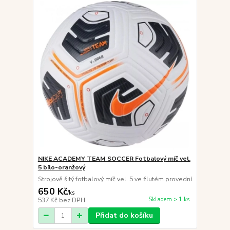
NIKE ACADEMY TEAM SOCCER Fotbalový míč vel.
5 bílo-oranžový
Strojově šitý fotbalový míč vel. 5 ve žlutém provední
650 Kč
/
ks
Skladem > 1 ks
537 Kč
bez DPH
Přidat do košíku