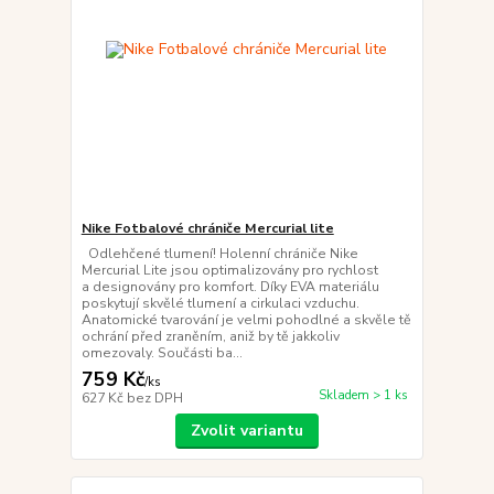
Nike Fotbalové chrániče Mercurial lite
Odlehčené tlumení! Holenní chrániče Nike
Mercurial Lite jsou optimalizovány pro rychlost
a designovány pro komfort. Díky EVA materiálu
poskytují skvělé tlumení a cirkulaci vzduchu.
Anatomické tvarování je velmi pohodlné a skvěle tě
ochrání před zraněním, aniž by tě jakkoliv
omezovaly. Součásti ba...
759 Kč
/
ks
Skladem > 1 ks
627 Kč
bez DPH
Zvolit variantu