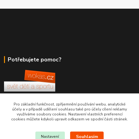
Potřebujete pomoc?
+420 380 830 198
Pro základní funkčnost, zpříjemnění používání webu, analytické
účely a v případě udělení souhlasu také pro účely cílení reklamy
využíváme soubory cookies. Nastavení vlastních preferencí
wokas.online@yahoo.cz
cookies můžete kdykoli upravit odkazem ve spodní části stránek.
Souhlasím
Nastavení