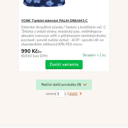
YORK Tankini dámské PALM DREAM3 C
Dámské dvojdílné plavky / Tankini s košíčkem vel. C
Šňůrka z vnější strany, elastický pas, vnitřníkapsa-
aktuální oversize střih s přiléhavými ramínkylichotící
postavě- pevně našitá výztuž - AOP- spodní díl se
standardním střihem100% PES micro
990 Kč
/
ks
Skladem > 1 ks
818 Kč
bez DPH
Zvolit variantu
Načíst další produkty (9)
strana
z 2
další