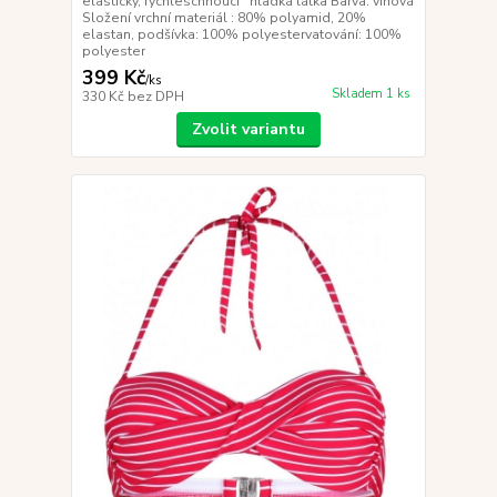
elastický, rychleschnoucí hladká látka Barva: vínová
Složení vrchní materiál : 80% polyamid, 20%
elastan, podšívka: 100% polyestervatování: 100%
polyester
399 Kč
/
ks
Skladem 1 ks
330 Kč
bez DPH
Zvolit variantu