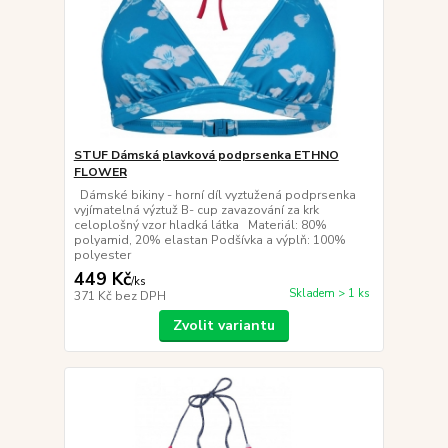
STUF Dámská plavková podprsenka ETHNO
FLOWER
Dámské bikiny - horní díl vyztužená podprsenka
vyjímatelná výztuž B- cup zavazování za krk
celoplošný vzor hladká látka Materiál: 80%
polyamid, 20% elastan Podšívka a výplň: 100%
polyester
449 Kč
/
ks
Skladem > 1 ks
371 Kč
bez DPH
Zvolit variantu