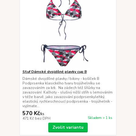
Stuf Dámské dvojdílné plavky cup B
Dámské dvojdílné plavky / bikiny - košíček B
Podprsenka klasického tvaru trojúhelníku se
zavazováním za krk. Na zádech též šňůrky na
zavazování. Kalhoty - slušivý nižší střih s lemováním
v téže barvě, jako zavazování podprsenkylehký,
elastický, rychleschnoucí podprsenka - trojúhelník -
vyjímate...
570 Kč
/
ks
Skladem > 1 ks
471 Kč
bez DPH
Zvolit variantu