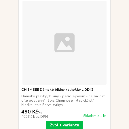
CHIEMSEE Dámské bikiny kalhotky LIDDI 2
Dámské plavky / bikiny v petrolejovém - na zadním
díle postranní nápis Chiemsee klasický střih
hladká látka Barva: tyrkys
490 Kč
/
ks
Skladem > 1 ks
405 Kč
bez DPH
Zvolit variantu