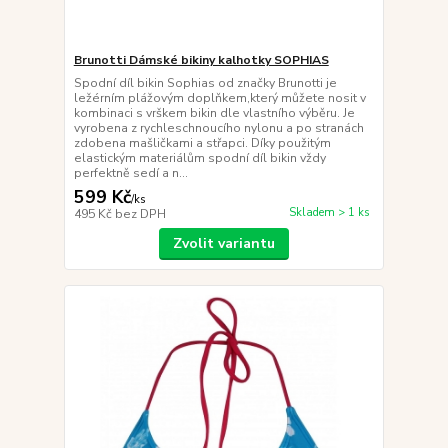
Brunotti Dámské bikiny kalhotky SOPHIAS
Spodní díl bikin Sophias od značky Brunotti je
ležérním plážovým doplňkem,který můžete nosit v
kombinaci s vrškem bikin dle vlastního výběru. Je
vyrobena z rychleschnoucího nylonu a po stranách
zdobena mašličkami a střapci. Díky použitým
elastickým materiálům spodní díl bikin vždy
perfektně sedí a n...
599 Kč
/
ks
Skladem > 1 ks
495 Kč
bez DPH
Zvolit variantu