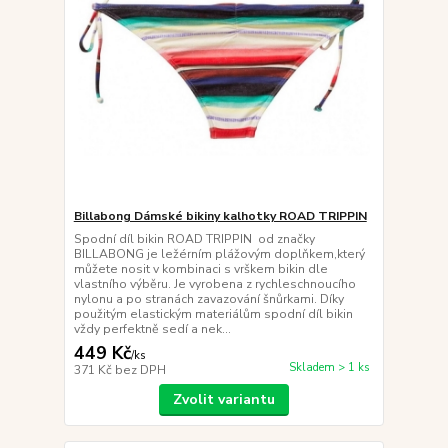
Billabong Dámské bikiny kalhotky ROAD TRIPPIN
Spodní díl bikin ROAD TRIPPIN od značky
BILLABONG je ležérním plážovým doplňkem,který
můžete nosit v kombinaci s vrškem bikin dle
vlastního výběru. Je vyrobena z rychleschnoucího
nylonu a po stranách zavazování šnůrkami. Díky
použitým elastickým materiálům spodní díl bikin
vždy perfektně sedí a nek...
449 Kč
/
ks
Skladem > 1 ks
371 Kč
bez DPH
Zvolit variantu