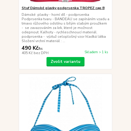
Stuf Dámské plavky podprsenka TROPEZ cap B
Dámské plavky - horní díl - podprsenka
Podprsenka tvaru - BANDEAU se zapínáním vzadu a
tmavo růžového odstínu s bílým slabým proužkem
- se zavazováním za krk, které je možnost
odepnout. Kalhoty - rychleschnoucí materiál.
podprsenka - výztuž celoplošný vzor hladká látka
Složení vrchní materiál : ...
490 Kč
/
ks
Skladem > 1 ks
405 Kč
bez DPH
Zvolit variantu