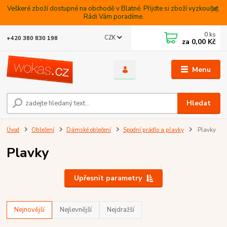
Veškeré zboží dostupné na obchodě v Blatné. Přijdte si zboží vyzkoušet.
Rádi Vám poradíme.
0
ks
CZK
+420 380 830 198
za
0,00 Kč
Menu
Hledat
Úvod
Oblečení
Dámské oblečení
Spodní prádlo a plavky
Plavky
Plavky
Upřesnit parametry
Nejnovější
Nejlevnější
Nejdražší