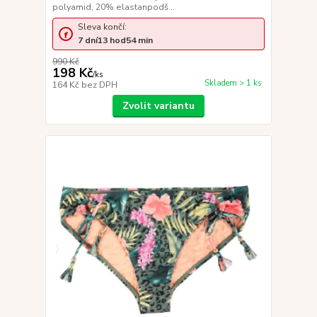
polyamid, 20% elastanpodš...
Sleva končí:
7
dní
13
hod
54
min
990 Kč
198 Kč
/
ks
Skladem > 1 ks
164 Kč
bez DPH
Zvolit variantu