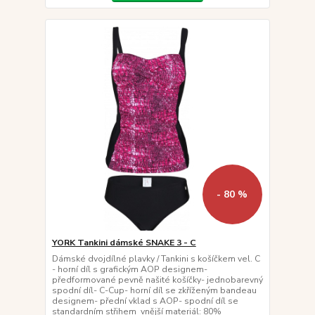
- 80 %
YORK Tankini dámské SNAKE 3 - C
Dámské dvojdílné plavky / Tankini s košíčkem vel. C
- horní díl s grafickým AOP designem-
předformované pevně našité košíčky- jednobarevný
spodní díl- C-Cup- horní díl se zkříženým bandeau
designem- přední vklad s AOP- spodní díl se
standardním střihem vnější materiál: 80%