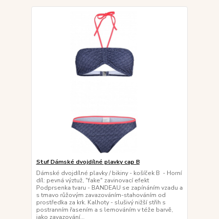
Stuf Dámské dvojdílné plavky cap B
Dámské dvojdílné plavky / bikiny - košíček B - Horní
díl: pevná výztuž, "fake" zavinovací efekt
Podprsenka tvaru - BANDEAU se zapínáním vzadu a
s tmavo růžovým zavazováním-stahováním od
prostředka za krk. Kalhoty - slušivý nižší střih s
postranním řasením a s lemováním v téže barvě,
jako zavazování...