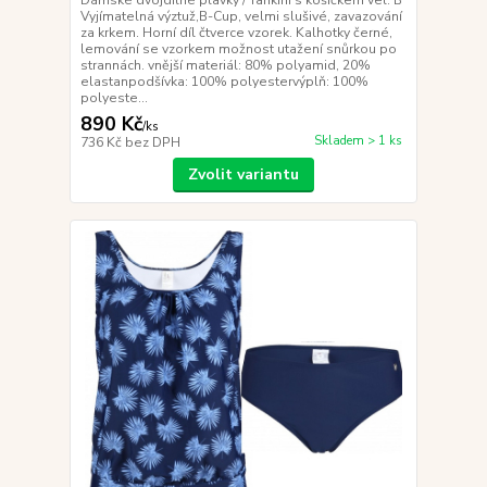
Dámské dvojdílné plavky / Tankini s košíčkem vel. B
Vyjímatelná výztuž,B-Cup, velmi slušivé, zavazování
za krkem. Horní díl čtverce vzorek. Kalhotky černé,
lemování se vzorkem možnost utažení snůrkou po
strannách. vnější materiál: 80% polyamid, 20%
elastanpodšívka: 100% polyestervýplň: 100%
polyeste...
890 Kč
/
ks
Skladem > 1 ks
736 Kč
bez DPH
Zvolit variantu