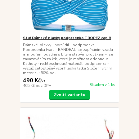
Stuf Dámské plavky podprsenka TROPEZ cap B
Dámské plavky - horní díl - podprsenka
Podprsenka tvaru - BANDEAU se zapínáním vzadu
a modrém odstínu s bílým slabým proužkem - se
zavazováním za krk, které je možnost odepnout.
Kalhoty - rychleschnoucí materiál. podprsenka -
výztuž celoplošný vzor hladká látka Složení vrchní
materiál : 80% pol...
490 Kč
/
ks
Skladem > 1 ks
405 Kč
bez DPH
Zvolit variantu