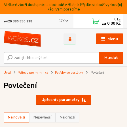
Veškeré zboží dostupné na obchodě v Blatné. Přijdte si zboží vyzkoušet.
Rádi Vám poradíme.
0
ks
CZK
+420 380 830 198
za
0,00 Kč
Menu
Hledat
Úvod
Potřeby pro miminka
Potřeby do postýlky
Povlečení
Povlečení
Upřesnit parametry
Nejnovější
Nejlevnější
Nejdražší