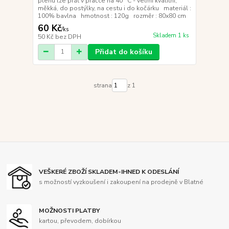
plenu lze prát v pračce na 40° C - velmi kvalitní,
měkká, do postýlky, na cestu i do kočárku materiál :
100% bavlna hmotnost : 120g rozměr : 80x80 cm
60 Kč
/
ks
Skladem 1 ks
50 Kč
bez DPH
Přidat do košíku
strana
z 1
VEŠKERÉ ZBOŽÍ SKLADEM-IHNED K ODESLÁNÍ
s možností vyzkoušení i zakoupení na prodejně v Blatné
MOŽNOSTI PLATBY
kartou, převodem, dobírkou