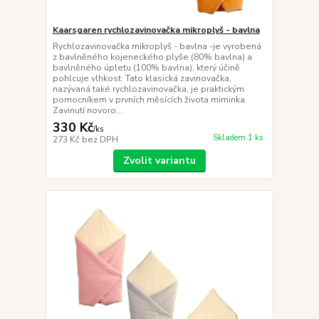
Kaarsgaren rychlozavinovačka mikroplyš - bavlna
Rychlozavinovačka mikroplyš - bavlna -je vyrobená
z bavlněného kojeneckého plyše (80% bavlna) a
bavlněného úpletu (100% bavlna), který účině
pohlcuje vlhkost. Tato klasická zavinovačka,
nazývaná také rychlozavinovačka, je praktickým
pomocníkem v prvních měsících života miminka.
Zavinutí novoro...
330 Kč
/
ks
Skladem 1 ks
273 Kč
bez DPH
Zvolit variantu