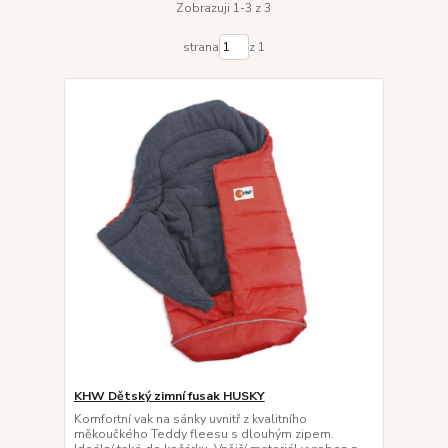
Zobrazuji 1-3 z 3
strana
z 1
KHW Dětský zimní fusak HUSKY
Komfortní vak na sánky uvnitř z kvalitního
měkoučkého Teddy fleesu s dlouhým zipem.