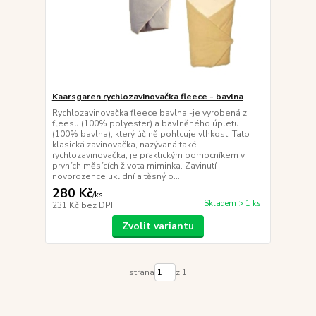
Kaarsgaren rychlozavinovačka fleece - bavlna
Rychlozavinovačka fleece bavlna -je vyrobená z
fleesu (100% polyester) a bavlněného úpletu
(100% bavlna), který účině pohlcuje vlhkost. Tato
klasická zavinovačka, nazývaná také
rychlozavinovačka, je praktickým pomocníkem v
prvních měsících života miminka. Zavinutí
novorozence uklidní a těsný p...
280 Kč
/
ks
Skladem > 1 ks
231 Kč
bez DPH
Zvolit variantu
strana
z 1