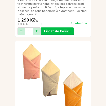
Ideální také do kočárku. Vnější materiál vyroben z
techno/strukturovaného nylonu pro ochranu proti
vlhkosti a profouknutí. Výplň je teple vatovaná pro
dosažení nejlepšího tepelných vlastností. ochrání
naše nejmenš...
1 290 Kč
/
ks
Skladem 1 ks
1 066 Kč
bez DPH
Přidat do košíku