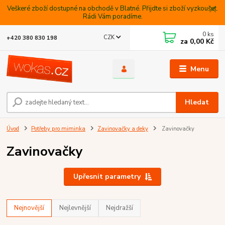
Veškeré zboží dostupné na obchodě v Blatné. Přijdte si zboží vyzkoušet.
Rádi Vám poradíme.
0
ks
CZK
+420 380 830 198
za
0,00 Kč
Menu
Hledat
Úvod
Potřeby pro miminka
Zavinovačky a deky
Zavinovačky
Zavinovačky
Upřesnit parametry
Nejnovější
Nejlevnější
Nejdražší