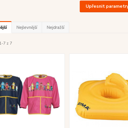
Upřesnit parametr
ější
Nejlevnější
Nejdražší
1-7 z 7