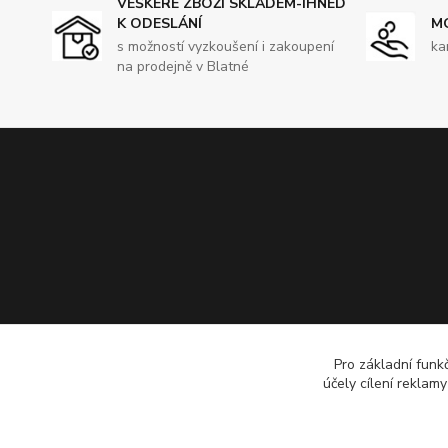
VEŠKERÉ ZBOŽÍ SKLADEM-IHNED
K ODESLÁNÍ
M
s možností vyzkoušení i zakoupení
ka
na prodejně v Blatné
Pro základní funk
účely cílení reklam