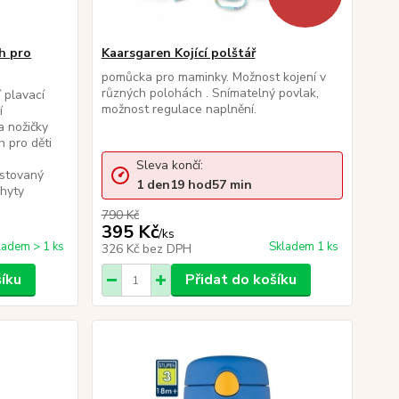
h pro
Kaarsgaren Kojící polštář
pomůcka pro maminky. Možnost kojení v
různých polohách . Snímatelný povlak,
 plavací
možnost regulace naplnění.
í
a nožičky
 pro děti
Sleva končí:
estovaný
1
den
19
hod
57
min
chyty
tá
790 Kč
395 Kč
/
ks
ladem > 1 ks
Skladem 1 ks
326 Kč
bez DPH
šíku
Přidat do košíku