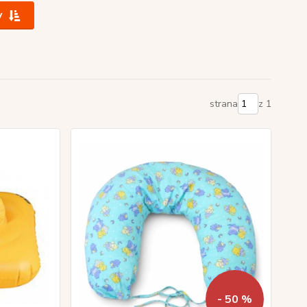
y
strana
z 1
- 50 %