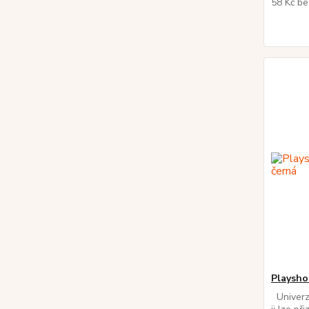
58 Kč
be
Playsho
Univerzá