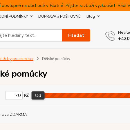
 dostupné na obchodě v Blatné. Přijdte si zboží vyzkoušet. Rádi
DNÍ PODMÍNKY
DOPRAVA a POŠTOVNÉ
Blog
Nevíte
Hledat
+420
otřeby pro miminka
Dětské pomůcky
ké pomůcky
Kč
Od
prava ZDARMA