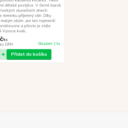
řizpůsobit každému kočárku , nebo
ní dětské postýlce. V černé barvě,
i horkých slunečních dnech
e miminku příjemný stín. Díky
 malým okům ,ani ten nejmenší
roklouzne a přesto je stále
 Vysoce kvali...
č
/
ks
Skladem 1 ks
ez DPH
Přidat do košíku