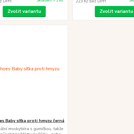
Skladem > 1 ks
Sk
z DPH
223 Kč
bez DPH
Zvolit variantu
Zvolit variantu
es Baby síťka proti hmyzu černá
lní moskytiéra s gumičkou, takže