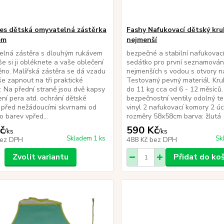
es dětská omyvatelná zástěrka
Fashy Nafukovací dětský kru
em
nejmenší
lná zástěra s dlouhým rukávem
bezpečné a stabilní nafukovací
e si ji obléknete a vaše oblečení
sedátko pro první seznamován
ěno. Malířská zástěra se dá vzadu
nejmenších s vodou s otvory n
e zapnout na tři praktické
Testovaný pevný materiál. Kruh
. Na přední straně jsou dvě kapsy
do 11 kg cca od 6 - 12 měsíců.
ení pera atd. ochrání dětské
bezpečnostní ventily odolný t
 před nežádoucími skvrnami od
vinyl 2 nafukovací komory 2 ú
o barev vpřed...
rozměry 58x58cm barva: žlu
č
590 Kč
/
ks
/
ks
Skladem 1 ks
Sk
ez DPH
488 Kč
bez DPH
Zvolit variantu
Přidat do ko