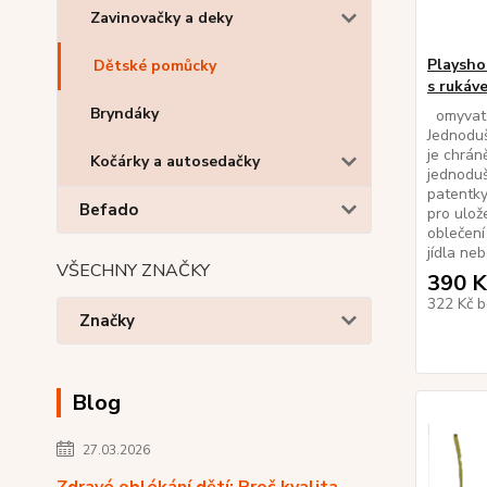
Zavinovačky a deky
Playsho
Dětské pomůcky
s rukáv
Bryndáky
omyvate
Jednoduš
je chrán
Kočárky a autosedačky
jednoduš
patentky
Befado
pro ulož
oblečení
jídla neb
VŠECHNY ZNAČKY
390 K
322 Kč
b
Značky
Blog
27.03.2026