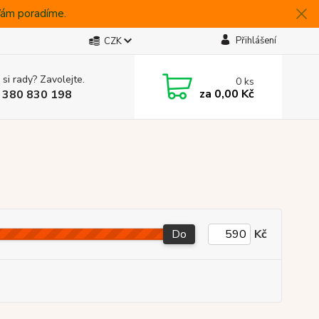
 Vám poradíme.
Přihlášení
CZK
 si rady? Zavolejte.
0
ks
za
0,00 Kč
 380 830 198
Do
Kč