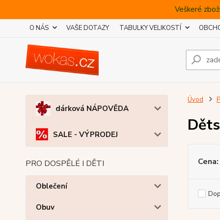
Veškeré zboží
O NÁS
VAŠE DOTAZY
TABULKY VELIKOSTÍ
OBCHO
Úvod
P
dárková NÁPOVĚDA
Děts
SALE - VÝPRODEJ
Cena:
PRO DOSPĚLÉ I DĚTI
Oblečení
Do
Obuv