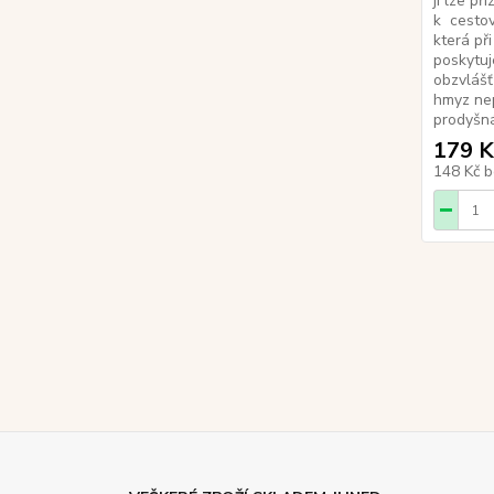
ji lze p
k cestov
která př
poskytuj
obzvlášť
hmyz nep
prodyšná
179 K
148 Kč
b