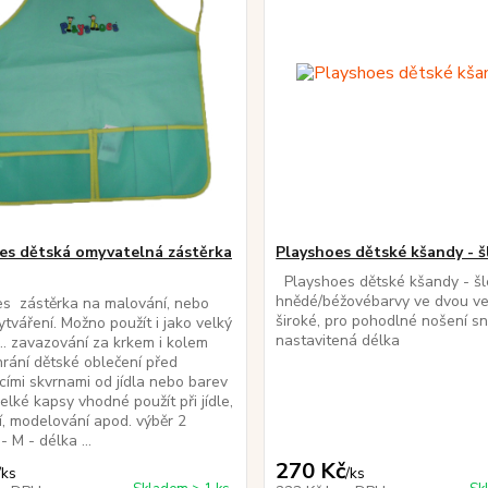
es dětská omyvatelná zástěrka
Playshoes dětské kšandy - š
Playshoes dětské kšandy - šl
hnědé/béžovébarvy ve dvou ve
s zástěrka na malování, nebo
široké, pro pohodlné nošení s
ytváření. Možno použít i jako velký
nastavitená délka
.. zavazování za krkem i kolem
rání dětské oblečení před
ími skvrnami od jídla nebo barev
elké kapsy vhodné použít při jídle,
, modelování apod. výběr 2
 - M - délka ...
270 Kč
/
ks
/
ks