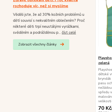
Zdravé oblékání dětí: Proč kvalita
rozhoduje víc, než si myslíme
Věděli jste, že až 30% kožních problémů u
dětí souvisí s nekvalitním oblečením? Proč
některé děti trpí neustálými vyrážkami,
svěděním a podrážděnou p...
číst celé
Zobrazit všechny články
Playsho
zelená
Playshoe
dětské v
bryndák 
pasu och
nežádouc
vpředu v
malování
velikosti
70 Kč