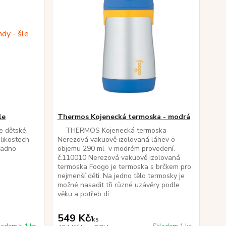
le
Thermos Kojenecká termoska - modrá
e dětské,
THERMOS Kojenecká termoska
likostech
Nerezová vakuově izolovaná láhev o
nadno
objemu 290 ml v modrém provedení.
č.110010 Nerezová vakuově izolovaná
termoska Foogo je termoska s brčkem pro
nejmenší děti. Na jedno tělo termosky je
možné nasadit tři různé uzávěry podle
věku a potřeb dí
549 Kč
/
ks