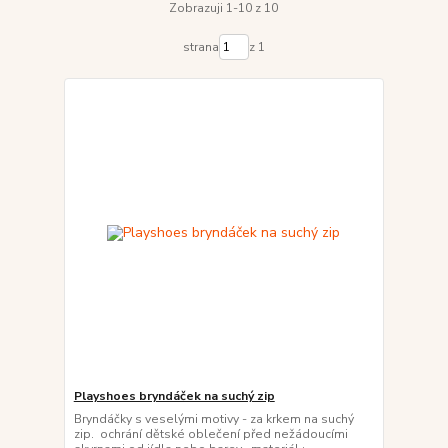
Zobrazuji 1-10 z 10
strana
z 1
Playshoes bryndáček na suchý zip
Bryndáčky s veselými motivy - za krkem na suchý
zip. ochrání dětské oblečení před nežádoucími