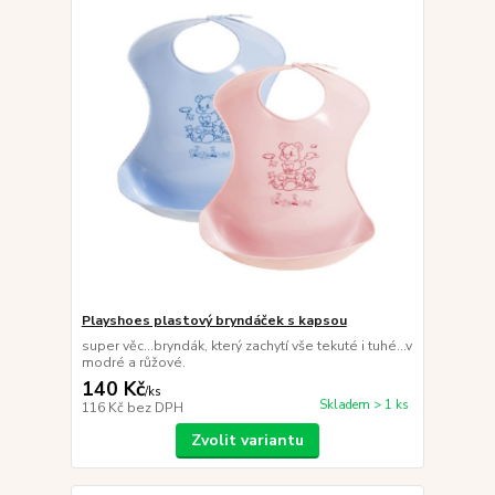
Playshoes plastový bryndáček s kapsou
super věc...bryndák, který zachytí vše tekuté i tuhé...v
modré a růžové.
140 Kč
/
ks
Skladem > 1 ks
116 Kč
bez DPH
Zvolit variantu