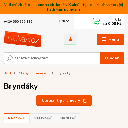
Veškeré zboží dostupné na obchodě v Blatné. Přijdte si zboží vyzkoušet.
Rádi Vám poradíme.
0
ks
CZK
+420 380 830 198
za
0,00 Kč
Menu
Hledat
Úvod
Potřeby pro miminka
Bryndáky
Bryndáky
Upřesnit parametry
Nejnovější
Nejlevnější
Nejdražší