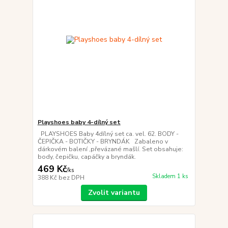
Playshoes baby 4-dílný set
PLAYSHOES Baby 4dílný set ca. vel. 62. BODY -
ČEPIČKA - BOTIČKY - BRYNDÁK Zabaleno v
dárkovém balení ,převázané mašlí. Set obsahuje:
body, čepičku, capáčky a bryndák.
469 Kč
/
ks
Skladem 1 ks
388 Kč
bez DPH
Zvolit variantu