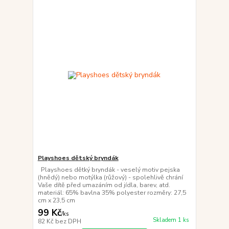
Playshoes dětský bryndák
Playshoes dětký bryndák - veselý motiv pejska
(hnědý) nebo motýlka (růžový) - spolehlivě chrání
Vaše dítě před umazáním od jídla, barev, atd.
materiál: 65% bavlna 35% polyester rozměry: 27,5
cm x 23,5 cm
99 Kč
/
ks
Skladem 1 ks
82 Kč
bez DPH