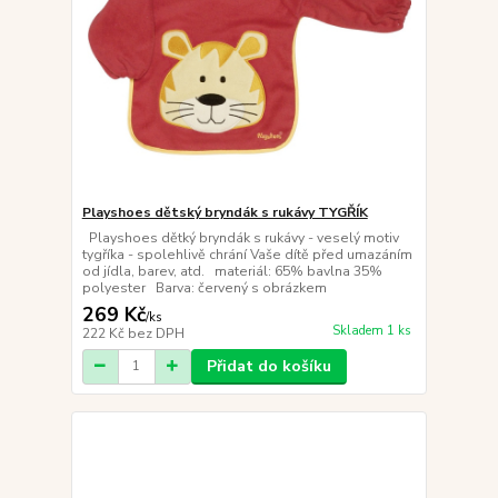
Playshoes dětský bryndák s rukávy TYGŘÍK
Playshoes dětký bryndák s rukávy - veselý motiv
tygříka - spolehlivě chrání Vaše dítě před umazáním
od jídla, barev, atd. materiál: 65% bavlna 35%
polyester Barva: červený s obrázkem
269 Kč
/
ks
Skladem 1 ks
222 Kč
bez DPH
Přidat do košíku