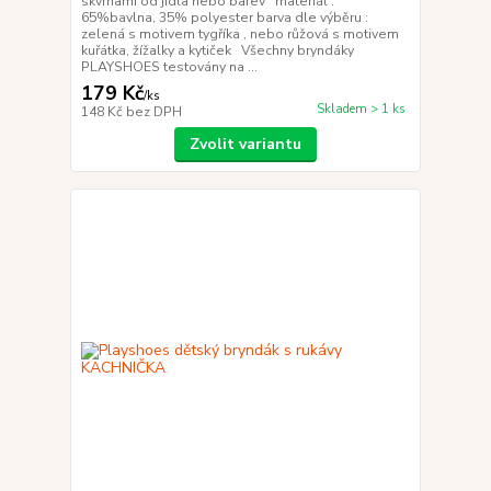
skvrnami od jídla nebo barev materiál :
65%bavlna, 35% polyester barva dle výběru :
zelená s motivem tygříka , nebo růžová s motivem
kuřátka, žížalky a kytiček Všechny bryndáky
PLAYSHOES testovány na ...
179 Kč
/
ks
Skladem > 1 ks
148 Kč
bez DPH
Zvolit variantu