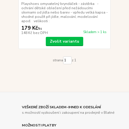
Playshoes omyvatelný bryndáček - zástěrka -
ochrání dětské oblečení před nežádoucími
skvrnami od jídla nebo barev - vpředu velká kapsa -
vhodné použít při jídle, malování, modelování
apod. velikosti :
179 Kč
/
ks
Skladem > 1 ks
148 Kč
bez DPH
Zvolit variantu
strana
z 1
VEŠKERÉ ZBOŽÍ SKLADEM-IHNED K ODESLÁNÍ
s možností vyzkoušení i zakoupení na prodejně v Blatné
MOŽNOSTI PLATBY