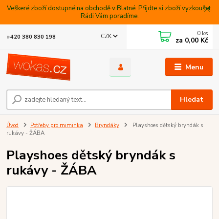
Veškeré zboží dostupné na obchodě v Blatné. Přijdte si zboží vyzkoušet.
Rádi Vám poradíme.
0
ks
CZK
+420 380 830 198
za
0,00 Kč
Menu
Hledat
Úvod
Potřeby pro miminka
Bryndáky
Playshoes dětský bryndák s
rukávy - ŽÁBA
Playshoes dětský bryndák s
rukávy - ŽÁBA