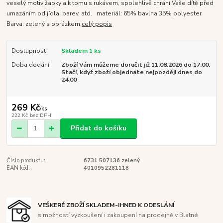
veselý motiv žabky a k tomu s rukávem, spolehlivě chrání Vaše dítě před
umazáním od jídla, barev, atd. materiál: 65% bavlna 35% polyester
Barva: zelený s obrázkem
celý popis
Dostupnost
Skladem 1 ks
Doba dodání
Zboží Vám můžeme doručit již 11.08.2026 do 17:00.
Stačí, když zboží objednáte nejpozději dnes do
24:00
269 Kč
/
ks
222 Kč
bez DPH
Přidat do košíku
Číslo produktu:
6731 507136 zelený
EAN kód:
4010952281118
VEŠKERÉ ZBOŽÍ SKLADEM-IHNED K ODESLÁNÍ
s možností vyzkoušení i zakoupení na prodejně v Blatné