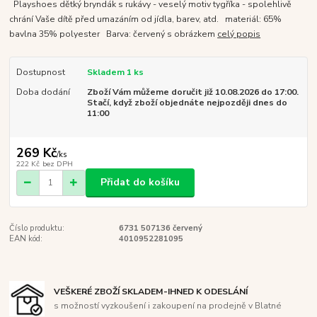
Playshoes dětký bryndák s rukávy - veselý motiv tygříka - spolehlivě
chrání Vaše dítě před umazáním od jídla, barev, atd. materiál: 65%
bavlna 35% polyester Barva: červený s obrázkem
celý popis
Dostupnost
Skladem 1 ks
Doba dodání
Zboží Vám můžeme doručit již 10.08.2026 do 17:00.
Stačí, když zboží objednáte nejpozději dnes do
11:00
269 Kč
/
ks
222 Kč
bez DPH
Přidat do košíku
Číslo produktu:
6731 507136 červený
EAN kód:
4010952281095
VEŠKERÉ ZBOŽÍ SKLADEM-IHNED K ODESLÁNÍ
s možností vyzkoušení i zakoupení na prodejně v Blatné