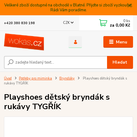
Veškeré zboží dostupné na obchodě v Blatné. Přijdte si zboží vyzkoušet.
Rádi Vám poradíme.
0
ks
CZK
+420 380 830 198
za
0,00 Kč
Menu
Hledat
Úvod
Potřeby pro miminka
Bryndáky
Playshoes dětský bryndák s
rukávy TYGŘÍK
Playshoes dětský bryndák s
rukávy TYGŘÍK