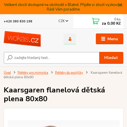
Veškeré zboží dostupné na obchodě v Blatné. Přijdte si zboží vyzkoušet.
Rádi Vám poradíme.
0
ks
CZK
+420 380 830 198
za
0,00 Kč
Menu
Hledat
Úvod
Potřeby pro miminka
Potřeby do postýlky
Kaarsgaren flanelová
dětská plena 80x80
Kaarsgaren flanelová dětská
plena 80x80