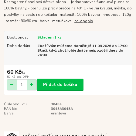
Kaarsgaren flanelová dětská plena - jednobarevná flanelová plena ze
100% bavlny. - plenu lze prát v pračce na 40° C - velmi kvalitní, měkká, do
postýlky, na cestu i do kočárku materiál : 100% bavlna hmotnost : 120g
rozměr : 80x80 cm barva : meruňková
celý popis
Dostupnost
Skladem 1 ks
Doba dodání
Zboží Vám můžeme doručit již 11.08.2026 do 17:00.
Stačí, když zboží objednáte nejpozději dnes do
24:00
60 Kč
/
ks
50 Kč
bez DPH
Přidat do košíku
Číslo produktu:
3048a
EAN kód:
3048A3048A
Barva:
oranžová