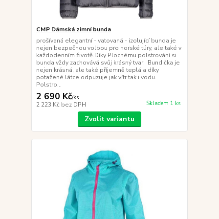
CMP Dámská zimní bunda
prošívaná elegantní - vatovaná - izolující bunda je
nejen bezpečnou volbou pro horské túry, ale také v
každodenním životě.Díky Plochému polstrování si
bunda vždy zachovává svůj krásný tvar. Bundička je
nejen krásná, ale také příjemně teplá a díky
potažené látce odpuzuje jak vítr tak i vodu.
Polstro...
2 690 Kč
/
ks
Skladem 1 ks
2 223 Kč
bez DPH
Zvolit variantu