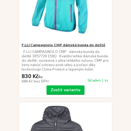
F.LLI Campagnolo CMP dámská bunda do deště
F.LLI CAMPAGNOLO CMP dámská bunda do
deště 3X57726 159Q Kvalitní lehká dámská bunda
do deště, vyrobená z ultra lehkého nylonu. CMP pro
ženy nabízí ochranu proti větru a počasí díky
technologii Clima Protect a lepeným švům.
830 Kč
/
ks
Skladem 1 ks
686 Kč
bez DPH
Zvolit variantu