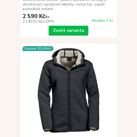
vhodná pro sportovní aktivity i volný čas, zajistí
pohodlné nošení
2 590 Kč
/
ks
Skladem 1 ks
2 140 Kč
bez DPH
Zvolit variantu
Doprava ZDARMA