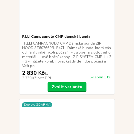
F.LLI Campagnolo CMP dámská bunda
F.LLI CAMPAGNOLO CMP Dámská bunda ZIP
HOOD 3Z60766PRJ E471 Dámská bunda, která Vás
ochrání v jakémkoli počasí. - vyrobena z odolného
materiálu - dvě boční kapsy - ZIP SYSTÉM CMP 1 + 2
= 3 - můžete kombinovat každý den dle počasí a
Vaší po
2 830 Kč
/
ks
Skladem 1 ks
2 339 Kč
bez DPH
Zvolit variantu
Doprava ZDARMA