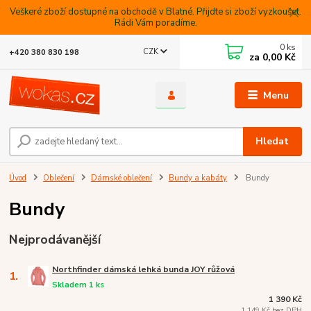
Veškeré zboží dostupné na obchodě v Blatné. Přijdte si zboží vyzkoušet.
Rádi Vám poradíme.
0
ks
CZK
+420 380 830 198
za
0,00 Kč
Menu
Hledat
Úvod
Oblečení
Dámské oblečení
Bundy a kabáty
Bundy
Bundy
Nejprodávanější
Northfinder dámská lehká bunda JOY růžová
1.
Skladem 1 ks
1 390 Kč
1 149 Kč bez DPH