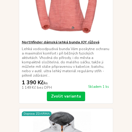
Northfinder dámská lehká bunda JOY růžová
Lehká vodoodpudivá bunda Vám poskytne ochranu
a maximální komfort i při běžných fyzických
aktivitách. Vhodná do přírody, i do města a
kompaktně složitelná, do malého sáčku, takže ji
můžete mít stále připravenou v kabelce, batohu,
nebo v autě. ultra lehký materiál regulárny střih -
pěkně zdůrázní...
1 390 Kč
/
ks
Skladem 1 ks
1 149 Kč
bez DPH
Zvolit variantu
Doprava ZDARMA