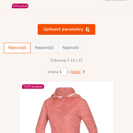
TOP produkt
Upřesnit parametry
Nejnovější
Nejlevnější
Nejdražší
Zobrazuji 1-12 z 21
strana
z 2
další
TOP produkt