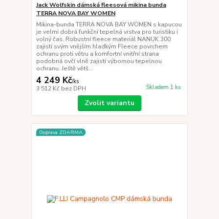
Jack Wolfskin dámská fleesová mikina bunda
TERRA NOVA BAY WOMEN
Mikina-bunda TERRA NOVA BAY WOMEN s kapucou
je velmi dobrá funkční tepelná vrstva pro turistiku i
volný čas. Robustní fleece materiál NANUK 300
zajistí svým vnějším hladkým Fleece povrchem
ochranu proti větru a komfortní vnitřní strana
podobná ovčí vlně zajistí výbornou tepelnou
ochranu. Ještě větš...
4 249 Kč
/
ks
Skladem 1 ks
3 512 Kč
bez DPH
Zvolit variantu
Doprava ZDARMA