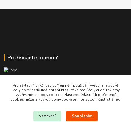
Potřebujete pomoc?
+420 380 830 198
Pro základní funkčnost, zpříjemnění používání webu, analytické
účely a v případě udělení souhlasu také pro účely cílení reklamy
využíváme soubory cookies. Nastavení vlastních preferencí
wokas.online@yahoo.cz
cookies můžete kdykoli upravit odkazem ve spodní části stránek.
Souhlasím
Nastavení