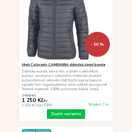
- 50 %
High Colorado CANBARRA dámská zimní bunda
Dámská bunda, která Vás ochrání v jakémkoli
počasí. vyrobena z odolného materiálu kvalitní
polyesterové vatování dvě boční kapsy kapuca
spodní lem regulovatelný velmi pěkně designově
řešená materiál: 100% polyester barva: šedá
2 500 Kč
1 250 Kč
/
ks
Skladem 1 ks
1 033 Kč
bez DPH
Zvolit variantu
Doprava ZDARMA