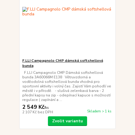
F.LLI Campagnolo CMP dámská softshellová
bunda
F.LLI Campagnolo CMP Dámská softshellová
bunda 3A60066M E138 Větruvzdorná a
voděodolná softshellová bunda vhodná pro
sportovní aktivity i volný čas. Zajistí Vám pohodlí ve
městě i v přírodě. - slušivá zelenkavá barva - 2
přední kapsy na zip - odepínací kapuce s možností
regulace ( zapínání a ...
2 549 Kč
/
ks
Skladem > 1 ks
2 107 Kč
bez DPH
Zvolit variantu