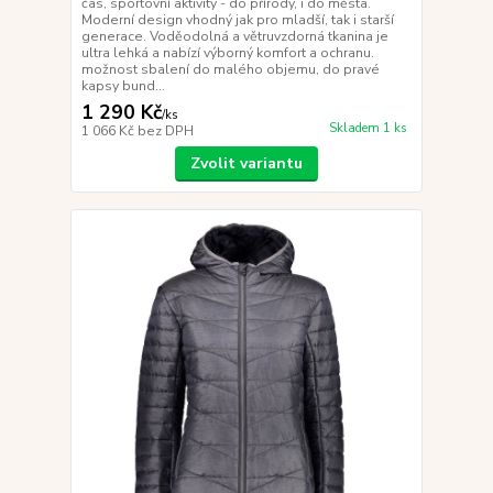
čas, sportovní aktivity - do přírody, i do města.
Moderní design vhodný jak pro mladší, tak i starší
generace. Voděodolná a větruvzdorná tkanina je
ultra lehká a nabízí výborný komfort a ochranu.
možnost sbalení do malého objemu, do pravé
kapsy bund...
1 290 Kč
/
ks
Skladem 1 ks
1 066 Kč
bez DPH
Zvolit variantu