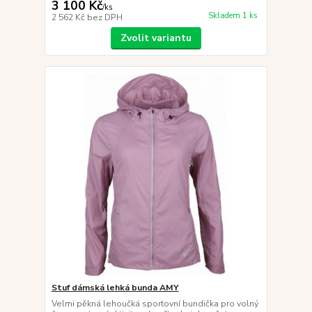
3 100 Kč
/
ks
Skladem 1 ks
2 562 Kč
bez DPH
Zvolit variantu
Stuf dámská lehká bunda AMY
Velmi pěkná lehoučká sportovní bundička pro volný