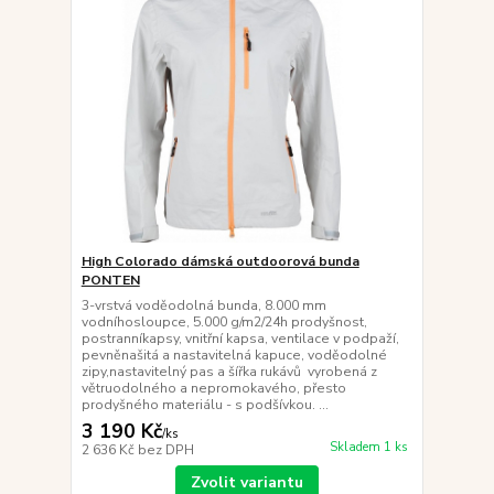
High Colorado dámská outdoorová bunda
PONTEN
3-vrstvá voděodolná bunda, 8.000 mm
vodníhosloupce, 5.000 g/m2/24h prodyšnost,
postranníkapsy, vnitřní kapsa, ventilace v podpaží,
pevněnašitá a nastavitelná kapuce, voděodolné
zipy,nastavitelný pas a šířka rukávů vyrobená z
větruodolného a nepromokavého, přesto
prodyšného materiálu - s podšívkou. ...
3 190 Kč
/
ks
Skladem 1 ks
2 636 Kč
bez DPH
Zvolit variantu