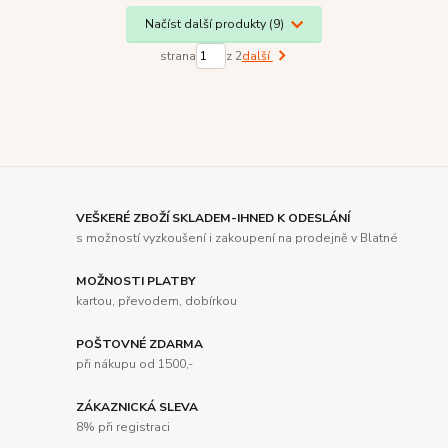
Načíst další produkty (9)
strana
z 2
další
VEŠKERÉ ZBOŽÍ SKLADEM-IHNED K ODESLÁNÍ
s možností vyzkoušení i zakoupení na prodejně v Blatné
MOŽNOSTI PLATBY
kartou, převodem, dobírkou
POŠTOVNÉ ZDARMA
při nákupu od 1500,-
ZÁKAZNICKÁ SLEVA
8% při registraci