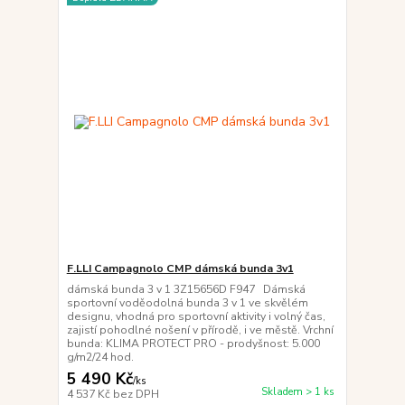
F.LLI Campagnolo CMP dámská bunda 3v1
dámská bunda 3 v 1 3Z15656D F947 Dámská
sportovní voděodolná bunda 3 v 1 ve skvělém
designu, vhodná pro sportovní aktivity i volný čas,
zajistí pohodlné nošení v přírodě, i ve městě. Vrchní
bunda: KLIMA PROTECT PRO - prodyšnost: 5.000
g/m2/24 hod.
5 490 Kč
/
ks
Skladem > 1 ks
4 537 Kč
bez DPH