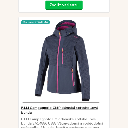
Zvolit variantu
Doprava ZDARMA
F.LLI Campagnolo CMP dámská softshellová
bunda
F.LLI Campagnolo CMP dámská softshellová
bunda 3A14886 U883 Větruvzdorná a voděodolná
softshellová bunda- kabát v parádním designu,