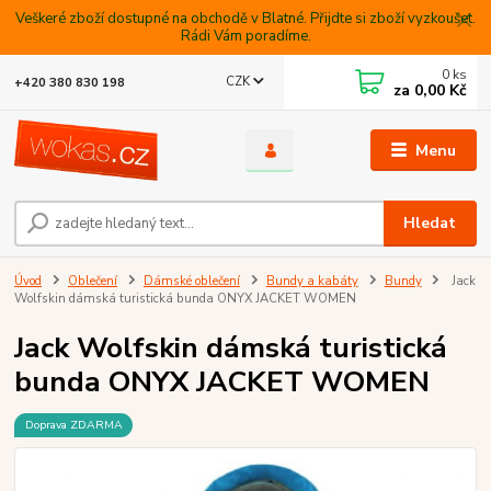
Veškeré zboží dostupné na obchodě v Blatné. Přijdte si zboží vyzkoušet.
Rádi Vám poradíme.
0
ks
CZK
+420 380 830 198
za
0,00 Kč
Menu
Hledat
Úvod
Oblečení
Dámské oblečení
Bundy a kabáty
Bundy
Jack
Wolfskin dámská turistická bunda ONYX JACKET WOMEN
Jack Wolfskin dámská turistická
bunda ONYX JACKET WOMEN
Doprava ZDARMA