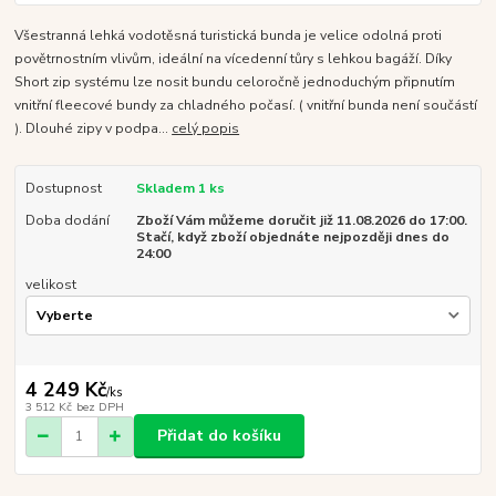
Všestranná lehká vodotěsná turistická bunda je velice odolná proti
povětrnostním vlivům, ideální na vícedenní tůry s lehkou bagáží. Díky
Short zip systému lze nosit bundu celoročně jednoduchým připnutím
vnitřní fleecové bundy za chladného počasí. ( vnitřní bunda není součástí
). Dlouhé zipy v podpa...
celý popis
Dostupnost
Skladem 1 ks
Doba dodání
Zboží Vám můžeme doručit již 11.08.2026 do 17:00.
Stačí, když zboží objednáte nejpozději dnes do
24:00
velikost
4 249 Kč
/
ks
3 512 Kč
bez DPH
Přidat do košíku