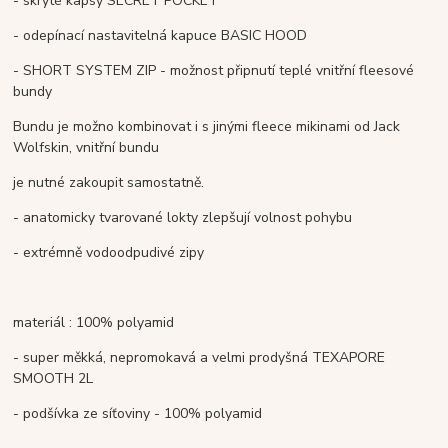
- skryté kapsy SECRET POCKET
- odepínací nastavitelná kapuce BASIC HOOD
- SHORT SYSTEM ZIP -
možnost připnutí teplé vnitřní fleesové
bundy
Bundu je možno kombinovat i s jinými fleece mikinami od Jack
Wolfskin,
vnitřní bundu
je nutné zakoupit samostatně.
- anatomicky tvarované lokty zlepšují volnost pohybu
- extrémně vodoodpudivé zipy
materiál : 100% polyamid
- super měkká, nepromokavá a velmi prodyšná TEXAPORE
SMOOTH 2L
- podšívka ze síťoviny - 100
%
polyamid