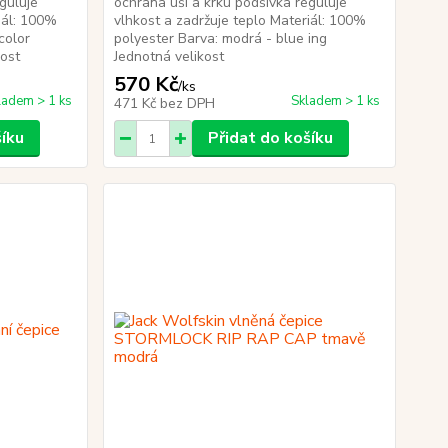
guluje
ochrana uší a krku podšívka reguluje
iál: 100%
vlhkost a zadržuje teplo Materiál: 100%
color
polyester Barva: modrá - blue ing
elikost
Jednotná velikost
570 Kč
/
ks
ladem > 1 ks
Skladem > 1 ks
471 Kč
bez DPH
šíku
Přidat do košíku