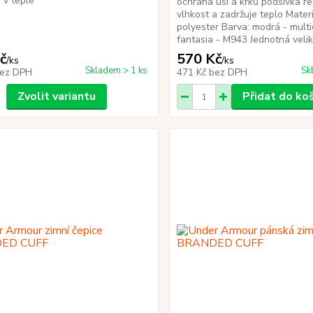
i v teple
ochrana uší a krku podšívka re
vlhkost a zadržuje teplo Mater
polyester Barva: modrá - multi
fantasia - M943 Jednotná v
č
570 Kč
/
ks
/
ks
Skladem > 1 ks
Sk
ez DPH
471 Kč
bez DPH
Zvolit variantu
Přidat do ko