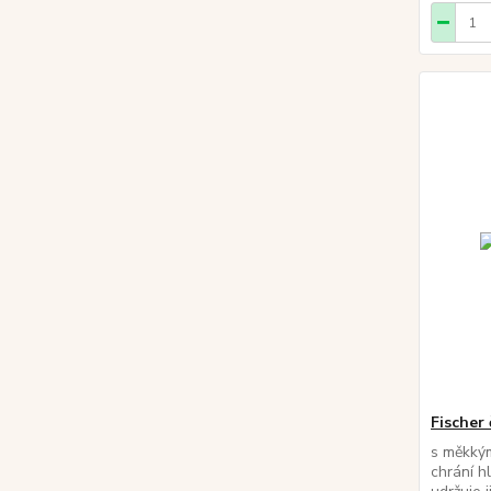
Fischer
s měkkým
chrání h