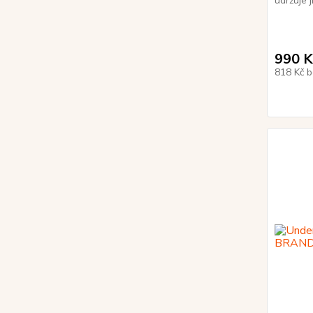
udržuje j
990 K
818 Kč
b