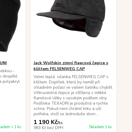
 UNI
Jack Wolfskin zimní fleecová čepice s
kšiltem FELSENWEG CAP
lebkou -
o dospělé,
Velmi teplá ušanka FELSENWEG CAP s
% polyakryl
kšiltem. Doplňek, který by neměl při
chladném počasí ve vašem šatníku chybět.
Větruodolná čepice je střižena z měkké
flanelové látky s vysokým podílem vlny.
Podšívka TEXADRI je prodyšná a rychle
schne. Pokud není chránič krku a uší
potřeba, vloží se Jednoduše dovn...
1 190 Kč
/
ks
ladem > 1 ks
Skladem 1 ks
983 Kč
bez DPH