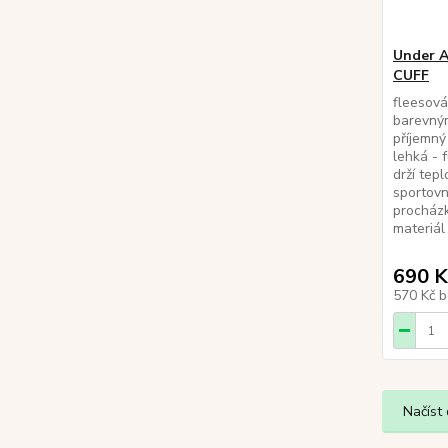
Under A
CUFF
fleesová
barevným
příjemný
lehká - 
drží tepl
sportovn
procházk
materiál 
690 K
570 Kč
b
Načíst 