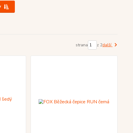
y
strana
z 2
další