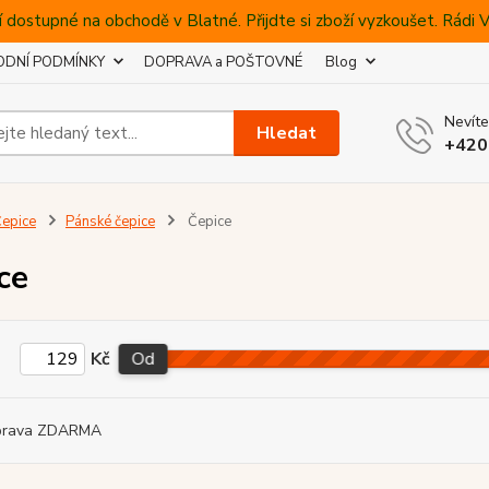
 dostupné na obchodě v Blatné. Přijdte si zboží vyzkoušet. Rádi
DNÍ PODMÍNKY
DOPRAVA a POŠTOVNÉ
Blog
Nevíte
Hledat
+420
epice
Pánské čepice
Čepice
ce
Kč
Od
prava ZDARMA