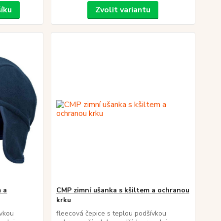
šíku
Zvolit variantu
 a
CMP zimní ušanka s kšiltem a ochranou
krku
ívkou
fleecová čepice s teplou podšívkou