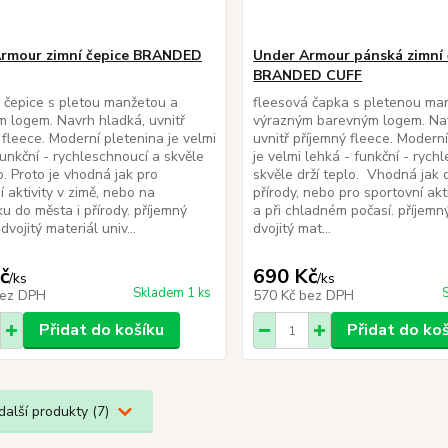
rmour zimní čepice BRANDED
Under Armour pánská zimní 
BRANDED CUFF
 čepice s pletou manžetou a
fleesová čapka s pletenou ma
 logem. Navrh hladká, uvnitř
výrazným barevným logem. Nav
 fleece. Moderní pletenina je velmi
uvnitř příjemný fleece. Modern
funkční - rychleschnoucí a skvěle
je velmi lehká - funkční - rych
o. Proto je vhodná jak pro
skvěle drží teplo. Vhodná jak 
í aktivity v zimě, nebo na
přírody, nebo pro sportovní akt
u do města i přírody. příjemný
a při chladném počasí. příjemn
dvojitý materiál univ...
dvojitý mat...
č
690 Kč
/
ks
/
ks
Skladem 1 ks
ez DPH
570 Kč
bez DPH
Přidat do košíku
Přidat do ko
další produkty (7)