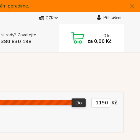
 Vám poradíme.
Přihlášení
CZK
 si rady? Zavolejte.
0
ks
za
0,00 Kč
 380 830 198
Do
Kč