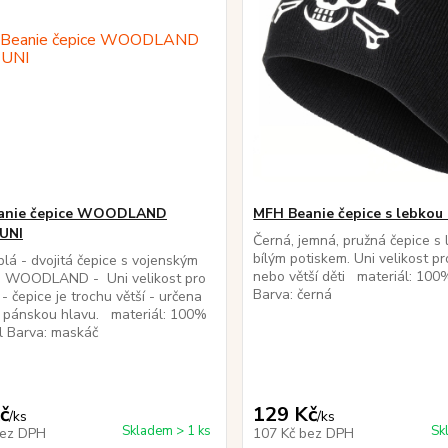
anie čepice WOODLAND
MFH Beanie čepice s lebkou
UNI
Černá, jemná, pružná čepice s 
bílým potiskem. Uni velikost pr
plá - dvojitá čepice s vojenským
nebo větší děti materiál: 100
- WOODLAND - Uni velikost pro
Barva: černá
 - čepice je trochu větší - určena
í pánskou hlavu. materiál: 100%
yl Barva: maskáč
č
129 Kč
/
ks
/
ks
Skladem > 1 ks
Sk
ez DPH
107 Kč
bez DPH