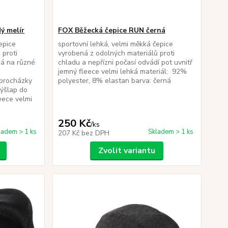
ý melír
FOX Běžecká čepice RUN černá
epice
sportovní lehká, velmi měkká čepice
 proti
vyrobená z odolných materiálů proti
ná na různé
chladu a nepřízni počasí odvádí pot uvnitř
jemný fleece velmi lehká materiál: 92%
a procházky
polyester, 8% elastan barva: černá
výšlap do
leece velmi
250 Kč
/
ks
ladem > 1 ks
Skladem > 1 ks
207 Kč
bez DPH
Zvolit variantu