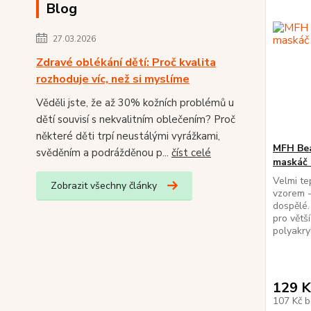
Blog
27.03.2026
Zdravé oblékání dětí: Proč kvalita
rozhoduje víc, než si myslíme
Věděli jste, že až 30% kožních problémů u
dětí souvisí s nekvalitním oblečením? Proč
některé děti trpí neustálými vyrážkami,
MFH Be
svěděním a podrážděnou p...
číst celé
maskáč 
Velmi te
Zobrazit všechny články
vzorem 
dospělé.
pro větš
polyakr
129 K
107 Kč
b