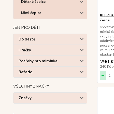
Dětské čepice
Mimi čepice
KEEPERs
černá
JEN PRO DĚTI
sportovní
měkká če
i když j
Do deště
odolných
počasí o
Hračky
velmi le
elasta
290 K
Potřeby pro miminka
240 Kč
b
Befado
VŠECHNY ZNAČKY
Značky