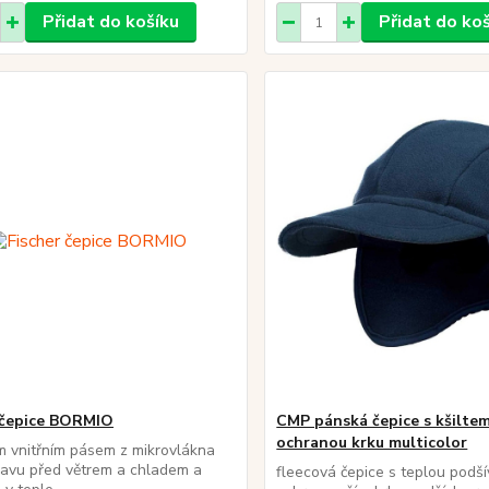
Přidat do košíku
Přidat do ko
 čepice BORMIO
CMP pánská čepice s kšiltem
ochranou krku multicolor
 vnitřním pásem z mikrovlákna
lavu před větrem a chladem a
fleecová čepice s teplou podš