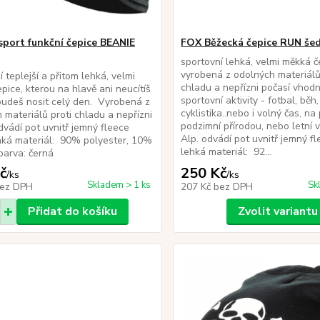
port funkční čepice BEANIE
FOX Běžecká čepice RUN šed
sportovní lehká, velmi měkká č
vyrobená z odolných materiálů
 teplejší a přitom lehká, velmi
chladu a nepřízni počasí vhod
pice, kterou na hlavě ani neucítíš
sportovní aktivity - fotbal, běh,
i budeš nosit celý den. Vyrobená z
cyklistika..nebo i volný čas, n
 materiálů proti chladu a nepřízni
podzimní přírodou, nebo letní 
dvádí pot uvnitř jemný fleece
Alp. odvádí pot uvnitř jemný f
hká materiál: 90% polyester, 10%
lehká materiál: 92...
n barva: černá
č
250 Kč
/
ks
/
ks
Skladem > 1 ks
Sk
ez DPH
207 Kč
bez DPH
Přidat do košíku
Zvolit variantu