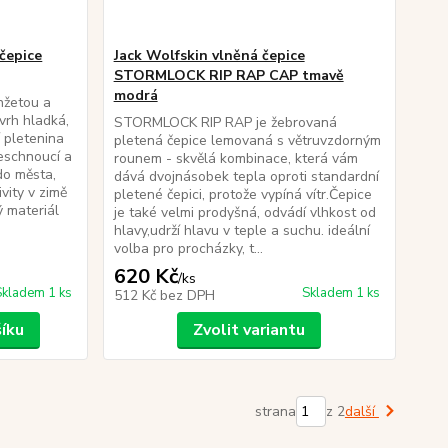
čepice
Jack Wolfskin vlněná čepice
STORMLOCK RIP RAP CAP tmavě
modrá
nžetou a
rh hladká,
STORMLOCK RIP RAP je žebrovaná
í pletenina
pletená čepice lemovaná s větruvzdorným
leschnoucí a
rounem - skvělá kombinace, která vám
do města,
dává dvojnásobek tepla oproti standardní
ivity v zimě
pletené čepici, protože vypíná vítr.Čepice
ý materiál
je také velmi prodyšná, odvádí vlhkost od
hlavy,udrží hlavu v teple a suchu. ideální
volba pro procházky, t...
620 Kč
/
ks
Skladem 1 ks
Skladem 1 ks
512 Kč
bez DPH
šíku
Zvolit variantu
strana
z 2
další