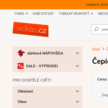
Veškeré zboží
O NÁS
VAŠE DOTAZY
TABULKY VELIKOSTÍ
OBCHO
Úvod
Č
dárková NÁPOVĚDA
Čepi
SALE - VÝPRODEJ
Cena:
PRO DOSPĚLÉ I DĚTI
Oblečení
Do
Obuv