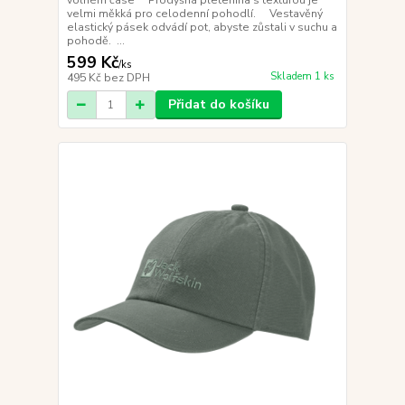
volném čase Prodyšná pletenina s texturou je
velmi měkká pro celodenní pohodlí. Vestavěný
elastický pásek odvádí pot, abyste zůstali v suchu a
pohodě. ...
599 Kč
/
ks
Skladem 1 ks
495 Kč
bez DPH
Přidat do košíku