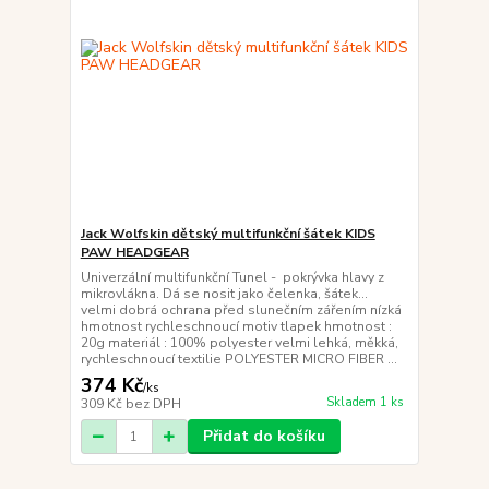
Jack Wolfskin dětský multifunkční šátek KIDS
PAW HEADGEAR
Univerzální multifunkční Tunel - pokrývka hlavy z
mikrovlákna. Dá se nosit jako čelenka, šátek...
velmi dobrá ochrana před slunečním zářením nízká
hmotnost rychleschnoucí motiv tlapek hmotnost :
20g materiál : 100% polyester velmi lehká, měkká,
rychleschnoucí textilie POLYESTER MICRO FIBER ...
374 Kč
/
ks
Skladem 1 ks
309 Kč
bez DPH
Přidat do košíku