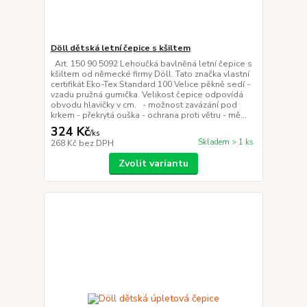
Döll dětská letní čepice s kšiltem
Art. 150 90 5092 Lehoučká bavlněná letní čepice s
kšiltem od německé firmy Döll. Tato značka vlastní
certifikát Eko-Tex Standard 100 Velice pěkně sedí -
vzadu pružná gumička. Velikost čepice odpovídá
obvodu hlavičky v cm. - možnost zavázání pod
krkem - překrytá ouška - ochrana proti větru - mě...
324 Kč
/
ks
Skladem > 1 ks
268 Kč
bez DPH
Zvolit variantu