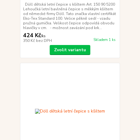
Döll dětská letní čepice s kšiltem Art. 150 90 5200
Lehoučká letní bavlněná čepice s měkkým kšiltem
od německé firmy Döll. Tato značka vlastní certifikát
Eko-Tex Standard 100. Velice pěkně sedí - vzadu
pružná gumička. Velikost čepice odpovídá obvodu
hlavičky v cm. - možnost zavázání pod krk...
424 Kč
/
ks
Skladem 1 ks
350 Kč
bez DPH
Zvolit variantu