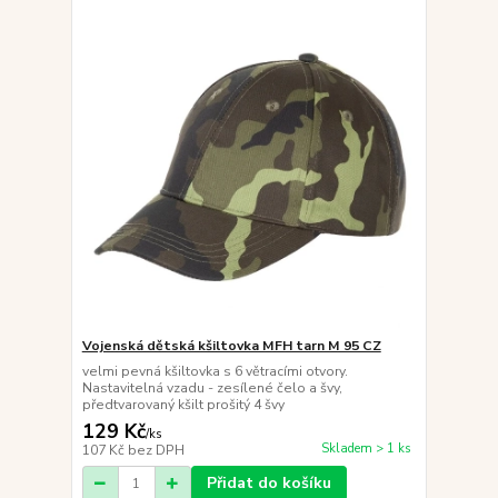
Vojenská dětská kšiltovka MFH tarn M 95 CZ
velmi pevná kšiltovka s 6 větracími otvory.
Nastavitelná vzadu - zesílené čelo a švy,
předtvarovaný kšilt prošitý 4 švy
129 Kč
/
ks
Skladem > 1 ks
107 Kč
bez DPH
Přidat do košíku