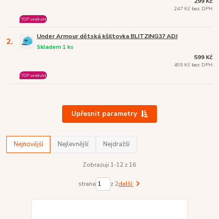
299 Kč
247 Kč bez DPH
TOP produkt
Under Armour dětská kšiltovka BLITZING37 ADJ
2.
Skladem 1 ks
599 Kč
495 Kč bez DPH
TOP produkt
Upřesnit parametry
Nejnovější
Nejlevnější
Nejdražší
Zobrazuji 1-12 z 16
strana
z 2
další