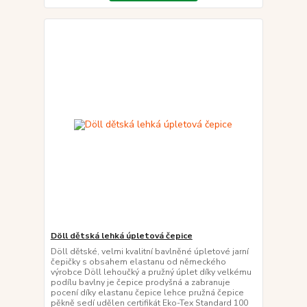
Döll dětská lehká úpletová čepice
Döll dětské, velmi kvalitní bavlněné úpletové jarní
čepičky s obsahem elastanu od německého
výrobce Döll lehoučký a pružný úplet díky velkému
podílu bavlny je čepice prodyšná a zabranuje
pocení díky elastanu čepice lehce pružná čepice
pěkně sedí udělen certifikát Eko-Tex Standard 100