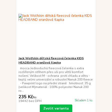
Jack Wolfskin dětská fleecová čelenka KIDS
HEADBAND oranžová tlapka
mocca Jednoduchá fleecová čelenka s extra
rozšířeným střihem přes uši pro větší komfort
nošení. Velikost M - ochrana proti chladu a větru -
teplý, velmi univerzální a robustní Nanuk 200 fleece
- Pawprint logo na přední straně hmotnost: 35 g
(velikost M)materiál : 100% polyester Nanuk 200
ro...
235 Kč
/
ks
Skladem 1 ks
194 Kč
bez DPH
Zvolit variantu