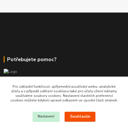
Potřebujete pomoc?
+420 380 830 198
Pro základní funkčnost, zpříjemnění používání webu, analytické
účely a v případě udělení souhlasu také pro účely cílení reklamy
využíváme soubory cookies. Nastavení vlastních preferencí
wokas.online@yahoo.cz
cookies můžete kdykoli upravit odkazem ve spodní části stránek.
Souhlasím
Nastavení