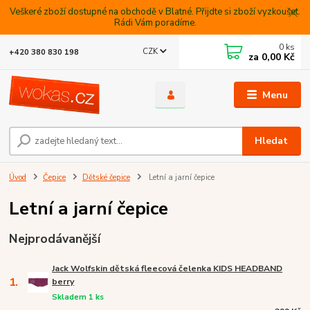
Veškeré zboží dostupné na obchodě v Blatné. Přijdte si zboží vyzkoušet.
Rádi Vám poradíme.
0
ks
CZK
+420 380 830 198
za
0,00 Kč
Menu
Hledat
Úvod
Čepice
Dětské čepice
Letní a jarní čepice
Letní a jarní čepice
Nejprodávanější
Jack Wolfskin dětská fleecová čelenka KIDS HEADBAND
1.
berry
Skladem 1 ks