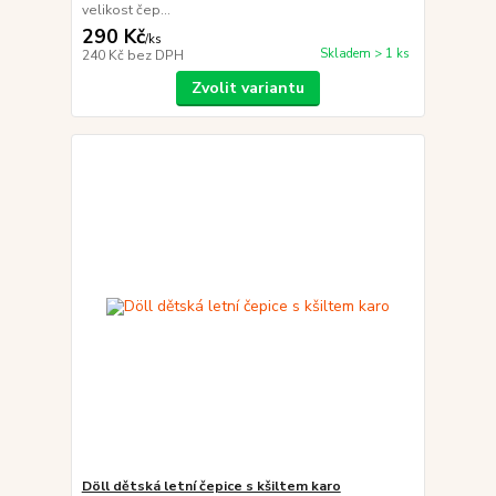
velikost čep...
290 Kč
/
ks
Skladem > 1 ks
240 Kč
bez DPH
Zvolit variantu
Döll dětská letní čepice s kšiltem karo