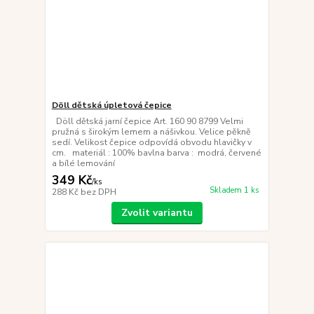
Döll dětská úpletová čepice
Döll dětská jarní čepice Art. 160 90 8799 Velmi
pružná s širokým lemem a nášivkou. Velice pěkně
sedí. Velikost čepice odpovídá obvodu hlavičky v
cm. materiál : 100% bavlna barva : modrá, červené
a bílé lemování
349 Kč
/
ks
Skladem 1 ks
288 Kč
bez DPH
Zvolit variantu