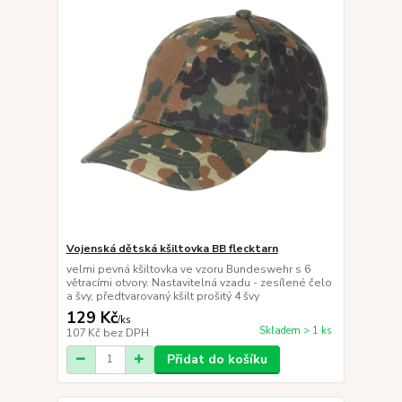
Vojenská dětská kšiltovka BB flecktarn
velmi pevná kšiltovka ve vzoru Bundeswehr s 6
větracími otvory. Nastavitelná vzadu - zesílené čelo
a švy, předtvarovaný kšilt prošitý 4 švy
129 Kč
/
ks
Skladem > 1 ks
107 Kč
bez DPH
Přidat do košíku