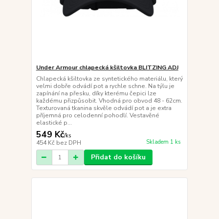
Under Armour chlapecká kšiltovka BLITZING ADJ
Chlapecká kšiltovka ze syntetického materiálu, který
velmi dobře odvádí pot a rychle schne. Na týlu je
zapínání na přesku, díky kterému čepici lze
každému přizpůsobit. Vhodná pro obvod 48 - 62cm.
Texturovaná tkanina skvěle odvádí pot a je extra
příjemná pro celodenní pohodlí. Vestavěné
elastické p...
549 Kč
/
ks
Skladem 1 ks
454 Kč
bez DPH
Přidat do košíku