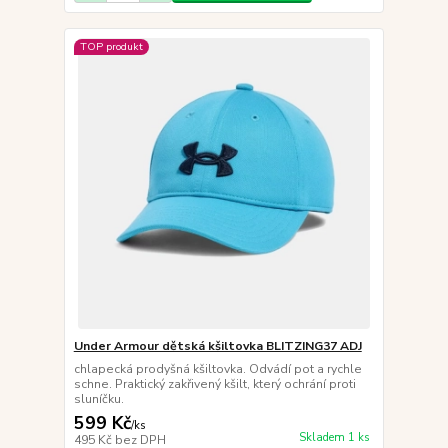
TOP produkt
Under Armour dětská kšiltovka BLITZING37 ADJ
chlapecká prodyšná kšiltovka. Odvádí pot a rychle
schne. Praktický zakřivený kšilt, který ochrání proti
sluníčku.
599 Kč
/
ks
Skladem 1 ks
495 Kč
bez DPH