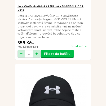
Jack Wolfskin dětská kšiltovka BASEBALL CAP
KIDS
Dětská BASEBALLOVÁ ČEPICE je osvědčená
klasika. A s novým logem JACK WOLFSKIN má
kšiltovka ještě větší šmrnc. Je vyrobena z přírodní
organické bavlny a je velmi příjemná na nošení.
Velikost lze vzadu upravit, takže čepice roste s
vaším dítětem. prodyšná baseballová čepice
organická bavlna trvan...
559 Kč
/
ks
Skladem 1 ks
462 Kč
bez DPH
Přidat do košíku