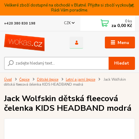
Veškeré zboží dostupné na obchodě v Blatné. Přijdte si zboží vyzkoušet.
Rádi Vám poradíme.
0
ks
CZK
+420 380 830 198
za
0,00 Kč
Menu
Hledat
Úvod
Čepice
Dětské čepice
Letní a jarní čepice
Jack Wolfskin
dětská fleecová čelenka KIDS HEADBAND modrá
Jack Wolfskin dětská fleecová
čelenka KIDS HEADBAND modrá