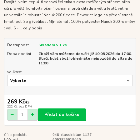
Dvojitá, velmi teplá fleecová čelenka s extra rozšířeným střihem přes
uši pro větší komfort nošení. ochrana proti chladu a větru teplý, velmi
univerzální a robustní Nanuk 200 fleece Pawprint logo na přední straně
hmotnost: 35 g (velikost M)materiál : 100% polyester Nanuk 200 rozměry
: vel. S - ...
celý popis
Dostupnost
Skladem > 1 ks
Doba dodání
Zboží Vám můžeme doručit již 10.08.2026 do 17:00.
Stačí, když zboží objednáte nejpozději do zítra do
11:00
velikost
269 Kč
/
ks
222 Kč
bez DPH
Přidat do košíku
Číslo produktu:
048-classic blue-1127
EAN kód:
4052936618640