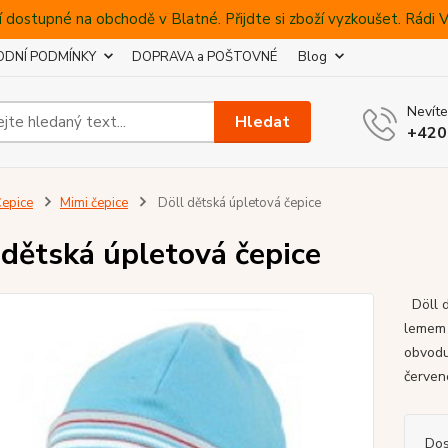
 dostupné na obchodě v Blatné. Přijdte si zboží vyzkoušet. Rádi
DNÍ PODMÍNKY
DOPRAVA a POŠTOVNÉ
Blog
Nevíte
Hledat
+420
epice
Mimi čepice
Döll dětská úpletová čepice
 dětská úpletová čepice
Döll d
lemem 
obvodu
červe
Dos