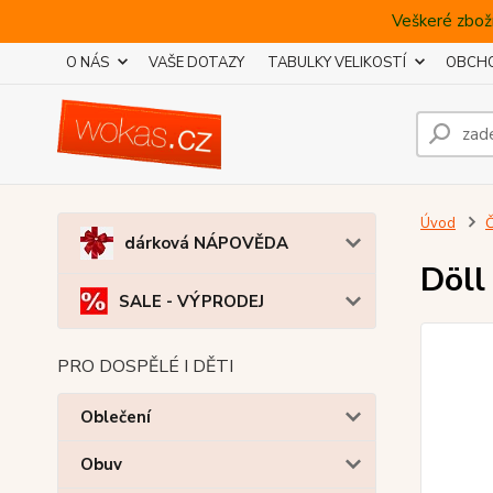
Veškeré zboží
O NÁS
VAŠE DOTAZY
TABULKY VELIKOSTÍ
OBCHO
Úvod
Č
dárková NÁPOVĚDA
Döll
SALE - VÝPRODEJ
PRO DOSPĚLÉ I DĚTI
Oblečení
Obuv