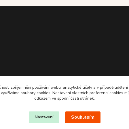
čnost, zpříjemnění používání webu, analytické účely a v případě udělení
y využíváme soubory cookies. Nastavení vlastních preferencí cookies mů
odkazem ve spodní části stránek.
Souhlasím
Nastavení