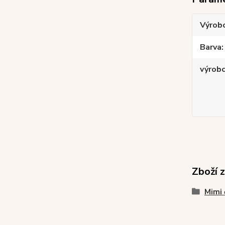
Výrob
Barva
výrob
Zboží 
Mimi 