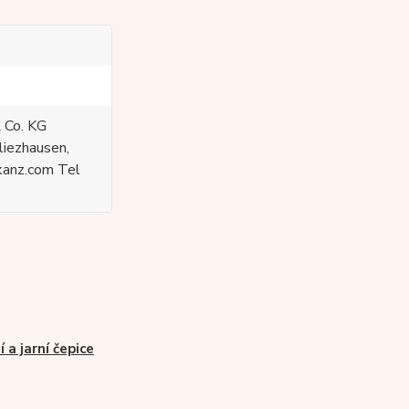
 Co. KG
liezhausen,
kanz.com Tel
í a jarní čepice