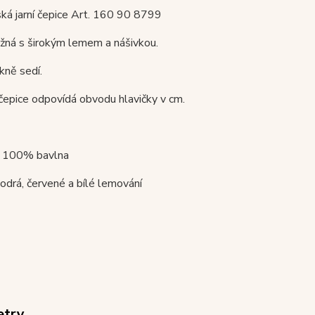
ká jarní čepice Art. 160 90 8799
žná s širokým lemem a nášivkou.
kně sedí.
čepice odpovídá obvodu hlavičky v cm.
 : 100% bavlna
odrá, červené a bílé lemování
etry