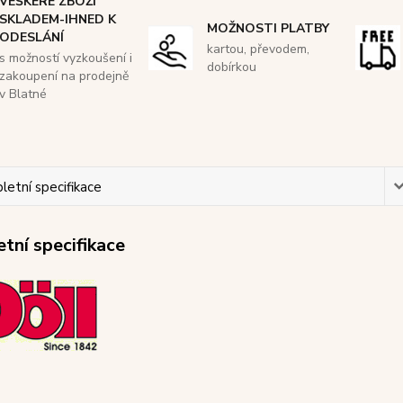
VEŠKERÉ ZBOŽÍ
SKLADEM-IHNED K
MOŽNOSTI PLATBY
ODESLÁNÍ
kartou, převodem,
s možností vyzkoušení i
dobírkou
zakoupení na prodejně
v Blatné
etní specifikace
tní specifikace