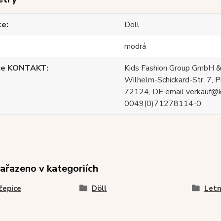
ce
Döll
modrá
ce KONTAKT
Kids Fashion Group GmbH &
Wilhelm-Schickard-Str. 7, P
72124, DE email verkauf@
0049(0)71278114-0
zařazeno v kategoriích
čepice
Döll
Letn