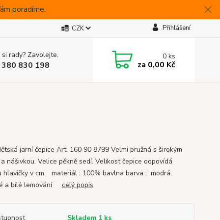
 Vám poradíme.
Přihlášení
CZK
 si rady? Zavolejte.
0
ks
za
0,00 Kč
 380 830 198
ětská jarní čepice Art. 160 90 8799 Velmi pružná s širokým
a nášivkou. Velice pěkně sedí. Velikost čepice odpovídá
 hlavičky v cm. materiál : 100% bavlna barva : modrá,
né a bílé lemování
celý popis
tupnost
Skladem 1 ks