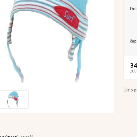
Dob
čep
34
288
Číslo p