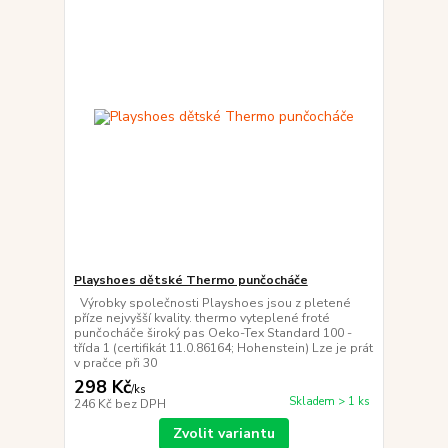
Playshoes dětské Thermo punčocháče
Výrobky společnosti Playshoes jsou z pletené
příze nejvyšší kvality. thermo vyteplené froté
punčocháče široký pas Oeko-Tex Standard 100 -
třída 1 (certifikát 11.0.86164; Hohenstein) Lze je prát
v pračce při 30
298 Kč
/
ks
Skladem > 1 ks
246 Kč
bez DPH
Zvolit variantu