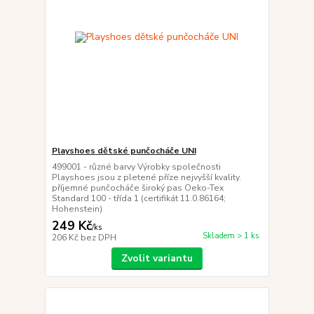
Playshoes dětské punčocháče UNI
499001 - různé barvy Výrobky společnosti
Playshoes jsou z pletené příze nejvyšší kvality.
příjemné punčocháče široký pas Oeko-Tex
Standard 100 - třída 1 (certifikát 11.0.86164;
Hohenstein)
249 Kč
/
ks
Skladem > 1 ks
206 Kč
bez DPH
Zvolit variantu