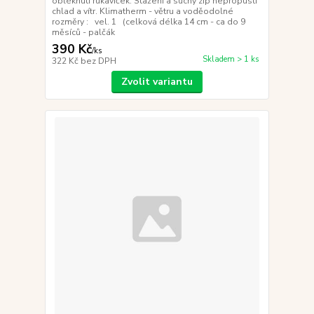
obléknutí rukaviček. Stažení a suchý zip nepropustí
chlad a vítr. Klimatherm - větru a voděodolné
rozměry : vel. 1 (celková délka 14 cm - ca do 9
měsíců - palčák
390 Kč
/
ks
Skladem > 1 ks
322 Kč
bez DPH
Zvolit variantu