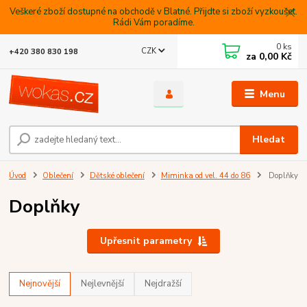
Veškeré zboží dostupné na obchodě v Blatné. Přijdte si zboží vyzkoušet.
Rádi Vám poradíme.
0
ks
CZK
+420 380 830 198
za
0,00 Kč
Menu
Hledat
Úvod
Oblečení
Dětské oblečení
Miminka od vel. 44 do 86
Doplňky
Doplňky
Upřesnit parametry
Nejnovější
Nejlevnější
Nejdražší