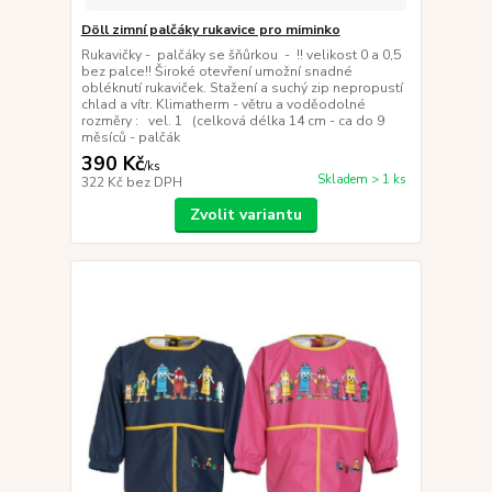
Döll zimní palčáky rukavice pro miminko
Rukavičky - palčáky se šňůrkou - !! velikost 0 a 0,5
bez palce!! Široké otevření umožní snadné
obléknutí rukaviček. Stažení a suchý zip nepropustí
chlad a vítr. Klimatherm - větru a voděodolné
rozměry : vel. 1 (celková délka 14 cm - ca do 9
měsíců - palčák
390 Kč
/
ks
Skladem > 1 ks
322 Kč
bez DPH
Zvolit variantu