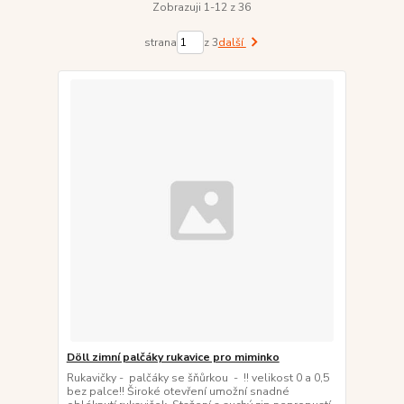
Zobrazuji 1-12 z 36
strana
z 3
další
Döll zimní palčáky rukavice pro miminko
Rukavičky - palčáky se šňůrkou - !! velikost 0 a 0,5
bez palce!! Široké otevření umožní snadné