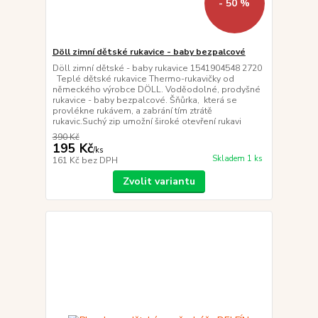
- 50 %
Döll zimní dětské rukavice - baby bezpalcové
Döll zimní dětské - baby rukavice 1541904548 2720
Teplé dětské rukavice Thermo-rukavičky od
německého výrobce DÖLL. Voděodolné, prodyšné
rukavice - baby bezpalcové. Šňůrka, která se
provlékne rukávem, a zabrání tím ztrátě
rukavic.Suchý zip umožní široké otevření rukavi
390 Kč
195 Kč
/
ks
Skladem 1 ks
161 Kč
bez DPH
Zvolit variantu