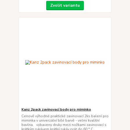
Zvolit variantu
Kanz 2pack zavinovací body pro miminko
Cenově výhodné praktické zavinovací 2ks balení pro
miminka v univerzální bílé barvě - velmi kvalitní
bavlna. vybaveny druky mezi nožkami zavinovací s
krátkým rukávem krátký rukáv prát do 60 ° C