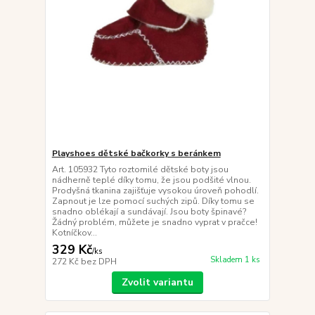
Playshoes dětské bačkorky s beránkem
Art. 105932 Tyto roztomilé dětské boty jsou
nádherně teplé díky tomu, že jsou podšité vlnou.
Prodyšná tkanina zajišťuje vysokou úroveň pohodlí.
Zapnout je lze pomocí suchých zipů. Díky tomu se
snadno oblékají a sundávají. Jsou boty špinavé?
Žádný problém, můžete je snadno vyprat v pračce!
Kotníčkov...
329 Kč
/
ks
Skladem 1 ks
272 Kč
bez DPH
Zvolit variantu