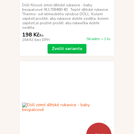
Döll flísové zimní dětské rukavice - baby
bezpalcové 911708480 40 Teplé dětské rukavice
Thermo- od německého výrobce DÖLL. Kolem
zápěstí prošité, aby rukavice dobře seděla. kolem
zápěstí je pružné prošití, aby rukavička dobře
seděla
198 Kč
/
ks
Skladem > 1 ks
164 Kč
bez DPH
Zvolit variantu