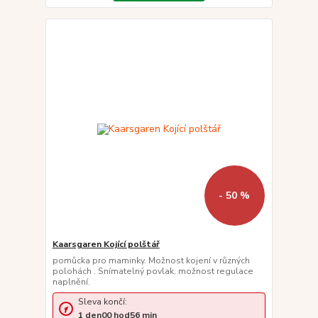
- 50 %
Kaarsgaren Kojící polštář
pomůcka pro maminky. Možnost kojení v různých
polohách . Snímatelný povlak, možnost regulace
naplnění.
Sleva končí:
1
den
00
hod
56
min