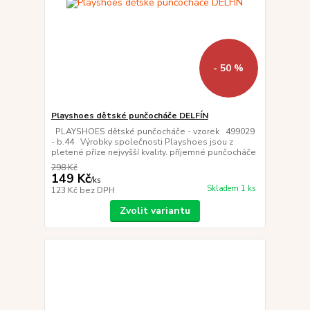
- 50 %
Playshoes dětské punčocháče DELFÍN
PLAYSHOES dětské punčocháče - vzorek 499029
- b.44 Výrobky společnosti Playshoes jsou z
pletené příze nejvyšší kvality. příjemné punčocháče
298 Kč
149 Kč
/
ks
Skladem 1 ks
123 Kč
bez DPH
Zvolit variantu