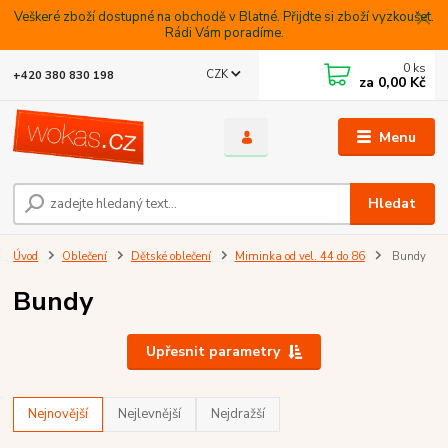
Veškeré zboží dostupné na obchodě v Blatné. Přijdte si zboží vyzkoušet.
Rádi Vám poradíme.
0
ks
CZK
+420 380 830 198
za
0,00 Kč
Menu
Hledat
Úvod
Oblečení
Dětské oblečení
Miminka od vel. 44 do 86
Bundy
Bundy
Upřesnit parametry
Nejnovější
Nejlevnější
Nejdražší