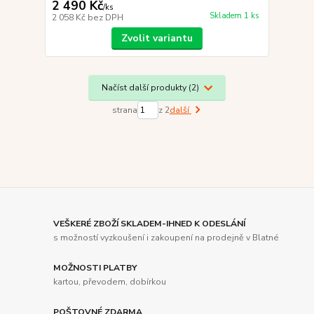
2 490 Kč
/
ks
Skladem 1 ks
2 058 Kč
bez DPH
Zvolit variantu
Načíst další produkty (2)
strana
z 2
další
VEŠKERÉ ZBOŽÍ SKLADEM-IHNED K ODESLÁNÍ
s možností vyzkoušení i zakoupení na prodejně v Blatné
MOŽNOSTI PLATBY
kartou, převodem, dobírkou
POŠTOVNÉ ZDARMA