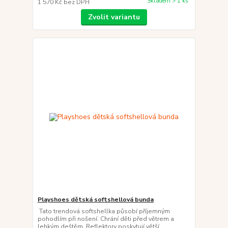
Skladem > 1 ks
1 570 Kč
bez DPH
Zvolit variantu
Playshoes dětská softshellová bunda
Tato trendová softshellka působí příjemným
pohodlím při nošení. Chrání děti před větrem a
lehkým deštěm. Reflektory poskytují větší