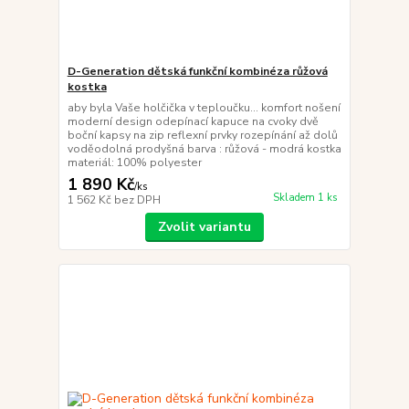
D-Generation dětská funkční kombinéza růžová
kostka
aby byla Vaše holčička v teploučku... komfort nošení
moderní design odepínací kapuce na cvoky dvě
boční kapsy na zip reflexní prvky rozepínání až dolů
voděodolná prodyšná barva : růžová - modrá kostka
materiál: 100% polyester
1 890 Kč
/
ks
Skladem 1 ks
1 562 Kč
bez DPH
Zvolit variantu