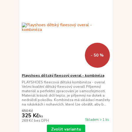
- 50 %
Playshoes dětský fleesový overal - kombinéza
PLAYSHOES fleecová dětská kombinéza - overal
Velmi kvalitní dětský fleesový overall Příjemný
materiál a perfektní zpracování je samozřejmostí.
Materiál krásně drží teplo, je příjemný na dotek a
nedráždí pokožku. Kombinéza má skládací manžety
na rukávkách i nohavicích, které lze obrátit, aby b...
650 Kč
325 Kč
/
ks
Skladem > 1 ks
269 Kč
bez DPH
Zvolit variantu