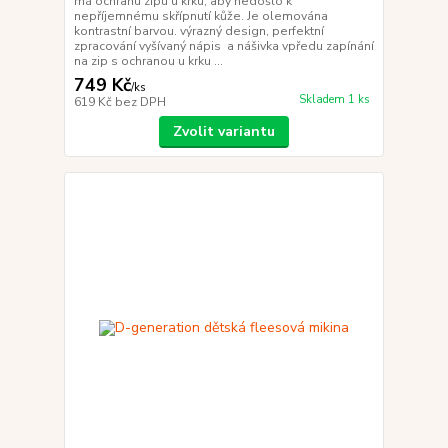
má ochranu zipu u krku, aby nedošlo k
nepříjemnému skřípnutí kůže. Je olemována
kontrastní barvou. výrazný design, perfektní
zpracování vyšívaný nápis a nášivka vpředu zapínání
na zip s ochranou u krku ...
749 Kč
/
ks
Skladem 1 ks
619 Kč
bez DPH
Zvolit variantu