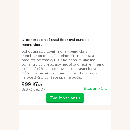
D-generation dětská fleesová bunda s
membránou
pohodlná sportovní mikina - bundička s
membránou pro naše nejmenší - miminka a
batolata od značky D-Generation. Mikina má
ochranu zipu u krku, aby nedošlo k nepříjemnému
skřípnutí kůže. Je olemována kontrastní barvou.
Můžete se na ní spolehnout, pokud vásm zastihne
na výletě či procházce špatné poča...
999 Kč
/
ks
Skladem > 1 ks
826 Kč
bez DPH
Zvolit variantu