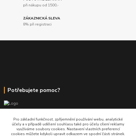
při nákupu od 1500,-
ZÁKAZNICKÁ SLEVA
8% při registraci
Potřebujete pomoc?
+420 380 830 198
Pro základní funkčnost, zpříjemnění používání webu, analytické
účely a v případě udělení souhlasu také pro účely cílení reklamy
využíváme soubory cookies. Nastavení vlastních preferencí
wokas.online@yahoo.cz
cookies můžete kdykoli upravit odkazem ve spodní části stránek.