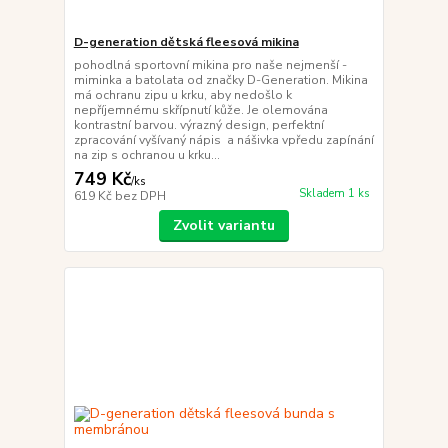
D-generation dětská fleesová mikina
pohodlná sportovní mikina pro naše nejmenší -
miminka a batolata od značky D-Generation. Mikina
má ochranu zipu u krku, aby nedošlo k
nepříjemnému skřípnutí kůže. Je olemována
kontrastní barvou. výrazný design, perfektní
zpracování vyšívaný nápis a nášivka vpředu zapínání
na zip s ochranou u krku...
749 Kč
/
ks
Skladem 1 ks
619 Kč
bez DPH
Zvolit variantu