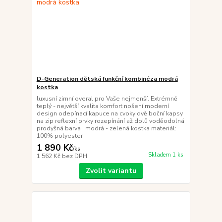
D-Generation dětská funkční kombinéza modrá
kostka
luxusní zimní overal pro Vaše nejmenší. Extrémně
teplý - největší kvalita komfort nošení moderní
design odepínací kapuce na cvoky dvě boční kapsy
na zip reflexní prvky rozepínání až dolů voděodolná
prodyšná barva : modrá - zelená kostka materiál:
100% polyester
1 890 Kč
/
ks
Skladem 1 ks
1 562 Kč
bez DPH
Zvolit variantu