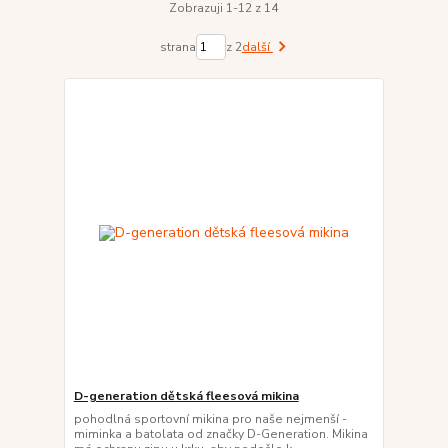
Zobrazuji 1-12 z 14
strana
z 2
další
D-generation dětská fleesová mikina
pohodlná sportovní mikina pro naše nejmenší -
miminka a batolata od značky D-Generation. Mikina