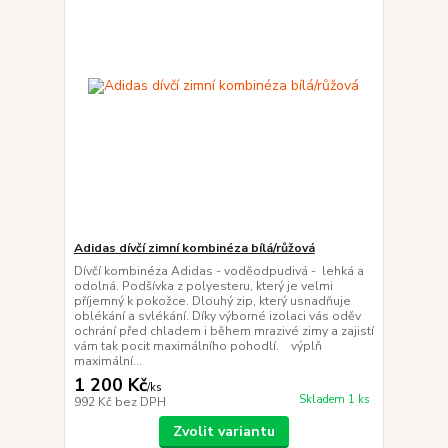
Adidas dívčí zimní kombinéza bílá/růžová
Dívčí kombinéza Adidas - voděodpudivá - lehká a
odolná. Podšívka z polyesteru, který je velmi
příjemný k pokožce. Dlouhý zip, který usnadňuje
oblékání a svlékání. Díky výborné izolaci vás oděv
ochrání před chladem i během mrazivé zimy a zajistí
vám tak pocit maximálního pohodlí. výplň
maximální...
1 200 Kč
/
ks
Skladem 1 ks
992 Kč
bez DPH
Zvolit variantu