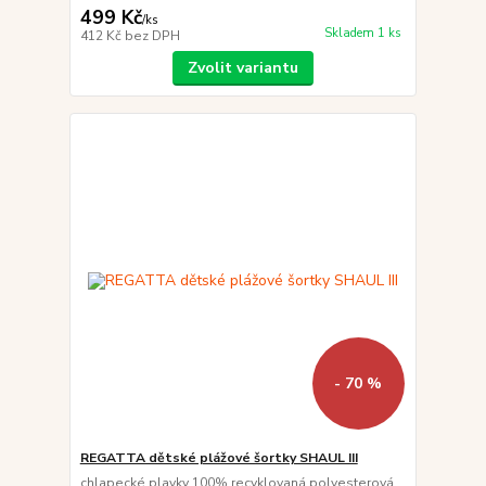
499 Kč
/
ks
Skladem 1 ks
412 Kč
bez DPH
Zvolit variantu
- 70 %
REGATTA dětské plážové šortky SHAUL III
chlapecké plavky 100% recyklovaná polyesterová