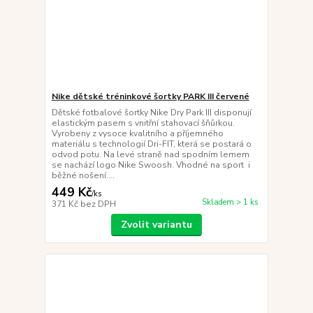
Nike dětské tréninkové šortky PARK III červené
Dětské fotbalové šortky Nike Dry Park III disponují
elastickým pasem s vnitřní stahovací šňůrkou.
Vyrobeny z vysoce kvalitního a příjemného
materiálu s technologií Dri-FIT, která se postará o
odvod potu. Na levé straně nad spodním lemem
se nachází logo Nike Swoosh. Vhodné na sport i
běžné nošení....
449 Kč
/
ks
Skladem > 1 ks
371 Kč
bez DPH
Zvolit variantu