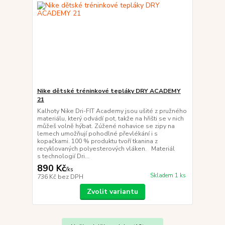
Nike dětské tréninkové tepláky DRY ACADEMY
21
Kalhoty Nike Dri-FIT Academy jsou ušité z pružného
materiálu, který odvádí pot, takže na hřišti se v nich
můžeš volně hýbat. Zúžené nohavice se zipy na
lemech umožňují pohodlné převlékání i s
kopačkami. 100 % produktu tvoří tkanina z
recyklovaných polyesterových vláken. Materiál
s technologií Dri...
890 Kč
/
ks
Skladem 1 ks
736 Kč
bez DPH
Zvolit variantu