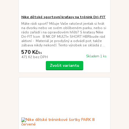
Nike dětské sportovní kraťasy na trénink Dri-FIT
Máte rádi sport? Miluje Vaše ratolest jentak si hrát
na dvorku nebo ve svém oblíbeném parku, nebo si
rádo zařádí i na opravdovém hřišti? S kraťasy Nike
Dri-FIT Icon B NK DF MULTI+ SHORT HBRbude rád
aktivní - Materiál je prodyšný a odvádí pot, takže
zábava nikdy nekončí. Tento výrobek se skládá z ...
570 Kč
/
ks
Skladem 1 ks
471 Kč
bez DPH
Zvolit variantu