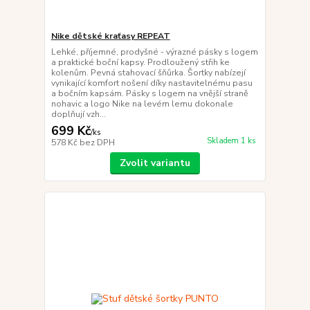
Nike dětské kraťasy REPEAT
Lehké, příjemné, prodyšné - výrazné pásky s logem
a praktické boční kapsy. Prodloužený střih ke
kolenům. Pevná stahovací šňůrka. Šortky nabízejí
vynikající komfort nošení díky nastavitelnému pasu
a bočním kapsám. Pásky s logem na vnější straně
nohavic a logo Nike na levém lemu dokonale
doplňují vzh...
699 Kč
/
ks
Skladem 1 ks
578 Kč
bez DPH
Zvolit variantu