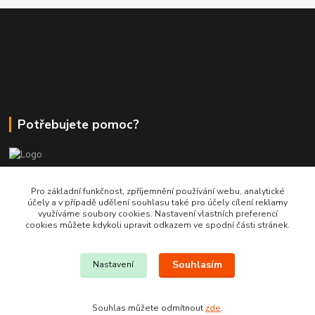
Potřebujete pomoc?
+420 380 830 198
Pro základní funkčnost, zpříjemnění používání webu, analytické
účely a v případě udělení souhlasu také pro účely cílení reklamy
využíváme soubory cookies. Nastavení vlastních preferencí
wokas.online@yahoo.cz
cookies můžete kdykoli upravit odkazem ve spodní části stránek.
Souhlasím
Nastavení
Souhlas můžete odmítnout
zde
.