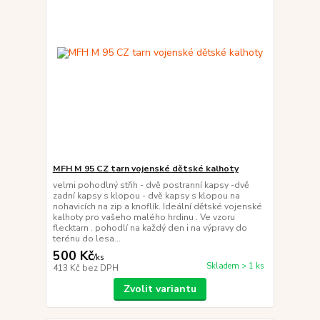
MFH M 95 CZ tarn vojenské dětské kalhoty
velmi pohodlný střih - dvě postranní kapsy -dvě
zadní kapsy s klopou - dvě kapsy s klopou na
nohavicích na zip a knoflík. Ideální dětské vojenské
kalhoty pro vašeho malého hrdinu . Ve vzoru
flecktarn . pohodlí na každý den i na výpravy do
terénu do lesa...
500 Kč
/
ks
Skladem > 1 ks
413 Kč
bez DPH
Zvolit variantu