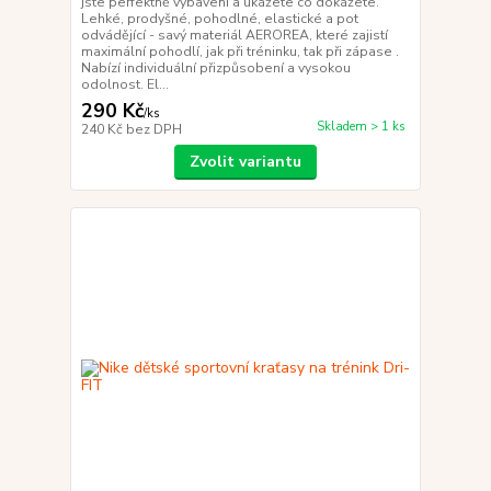
jste perfektně vybaveni a ukážete co dokážete.
Lehké, prodyšné, pohodlné, elastické a pot
odvádějící - savý materiál AEROREA, které zajistí
maximální pohodlí, jak při tréninku, tak při zápase .
Nabízí individuální přizpůsobení a vysokou
odolnost. El...
290 Kč
/
ks
Skladem > 1 ks
240 Kč
bez DPH
Zvolit variantu