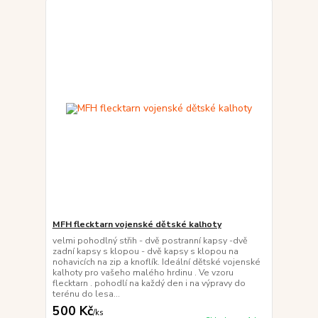
MFH flecktarn vojenské dětské kalhoty
velmi pohodlný střih - dvě postranní kapsy -dvě
zadní kapsy s klopou - dvě kapsy s klopou na
nohavicích na zip a knoflík. Ideální dětské vojenské
kalhoty pro vašeho malého hrdinu . Ve vzoru
flecktarn . pohodlí na každý den i na výpravy do
terénu do lesa...
500 Kč
/
ks