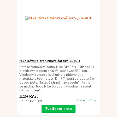
Nike dětské tréninkové šortky PARK III
Dětské fotbalové šortky Nike Dry Park III disponují
elastickým pasem s vnitřní stahovací šňůrkou.
Vyrobeny z vysoce kvalitního a příjemného
materiálu s technologií Dri-FIT, která se postará o
odvod potu. Na levé straně nad spodním lemem
se nachází logo Nike Swoosh. Vhodné na sport i
běžné nošení. ...
449 Kč
/
ks
Skladem > 1 ks
371 Kč
bez DPH
Zvolit variantu