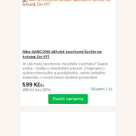
Nike GARCONS dětské sportovní šortky na
trénink Dri-FIT
Je váš malý sportovec neustále v pohybu? Super
volba - šortky s elastickým pasem, 2 kapsami z
rychleschnoucího a prodyšného, velmi lehkého
materiálu v coole černo-šedem provedení
599 Kč
/
ks
Skladem 1 ks
495 Kč
bez DPH
Zvolit variantu