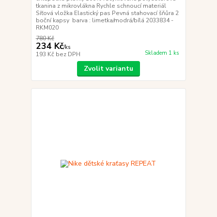
tkanina z mikrovlákna Rychle schnoucí materiál
Síťová vložka Elastický pas Pevná stahovací šňůra 2
boční kapsy barva : limetka/modrá/bílá 2033834 -
RKM020
780 Kč
234 Kč
/
ks
Skladem 1 ks
193 Kč
bez DPH
Zvolit variantu