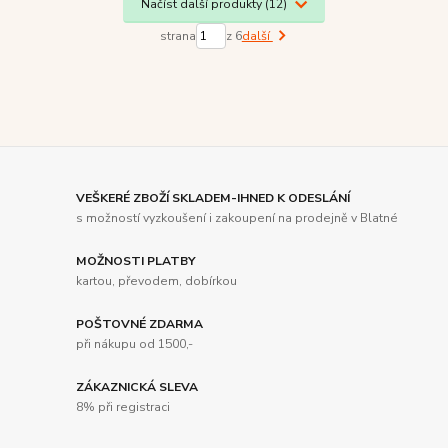
Načíst další produkty (12)
strana
z 6
další
VEŠKERÉ ZBOŽÍ SKLADEM-IHNED K ODESLÁNÍ
s možností vyzkoušení i zakoupení na prodejně v Blatné
MOŽNOSTI PLATBY
kartou, převodem, dobírkou
POŠTOVNÉ ZDARMA
při nákupu od 1500,-
ZÁKAZNICKÁ SLEVA
8% při registraci