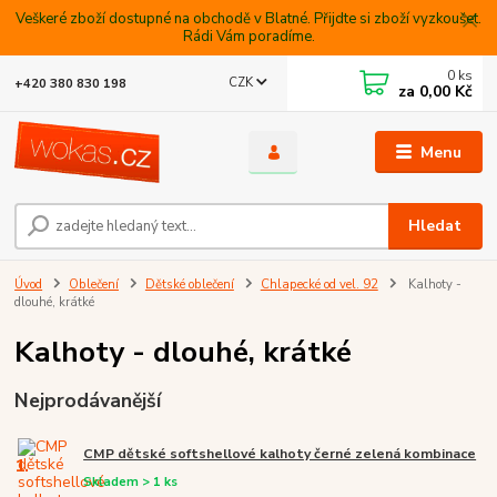
Veškeré zboží dostupné na obchodě v Blatné. Přijdte si zboží vyzkoušet.
Rádi Vám poradíme.
0
ks
CZK
+420 380 830 198
za
0,00 Kč
Menu
Hledat
Úvod
Oblečení
Dětské oblečení
Chlapecké od vel. 92
Kalhoty -
dlouhé, krátké
Kalhoty - dlouhé, krátké
Nejprodávanější
CMP dětské softshellové kalhoty černé zelená kombinace
1.
Skladem > 1 ks