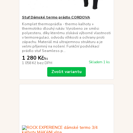
Stuf Dámské termo prádlo CORDOVA
Komplet thermoprádla - thermo kalhoty +
thermotriko dlouhý rukáv. Vyrobeno ze směsi
polyesteru, díky kterému získává výborné vlastnosti
v termoregulaci, odvodu vlhkosti a ochrany proti
zápachu. Materiál má ultrajemnou strukturu a je
velmi příjemný na nošení. Funkční podvlékací
prádlo stuf Seamless p...
1 280 Kč
/
ks
Skladem 1 ks
1 058 Kč
bez DPH
Zvolit variantu