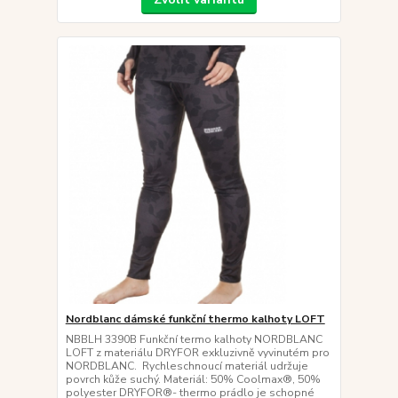
Nordblanc dámské funkční thermo kalhoty LOFT
NBBLH 3390B Funkční termo kalhoty NORDBLANC
LOFT z materiálu DRYFOR exkluzivně vyvinutém pro
NORDBLANC. Rychleschnoucí materiál udržuje
povrch kůže suchý. Materiál: 50% Coolmax®, 50%
polyester DRYFOR®- thermo prádlo je schopné