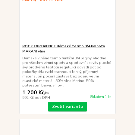
ROCK EXPERIENCE dámské termo 3/4 kalhoty
MAKANI vlna
Dámské vlněné termo funkční 3/4 legíny ,vhodné
pro všechny zimní sporty a sportovní aktivity ploché
švy prodyšné teplotu regulující odvádí pot od
pokožky těla rychleschnoucí lehký, příjemný
materiál při pocení zůstává bez odéru velmi
elastické materiál: 50% vlna Merino, 50%
polyester barva: vínov...
1 200 Kč
/
ks
Skladem 1 ks
992 Kč
bez DPH
Zvolit variantu