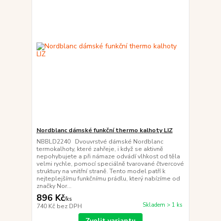
Nordblanc dámské funkční thermo kalhoty LIZ
NBBLD2240 Dvouvrstvé dámské Nordblanc
termokalhoty, které zahřeje, i když se aktivně
nepohybujete a při námaze odvádí vlhkost od těla
velmi rychle, pomocí speciálně tvarované čtvercové
struktury na vnitřní straně. Tento model patří k
nejteplejšímu funkčnímu prádlu, který nabízíme od
značky Nor...
896 Kč
/
ks
Skladem > 1 ks
740 Kč
bez DPH
Zvolit variantu