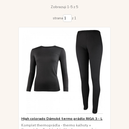
Zobrazuji 1-5 z 5
strana
z 1
High colorado Dámské termo prádlo RIGA 3 - L
Komplet thermoprádla - thermo kalhoty +