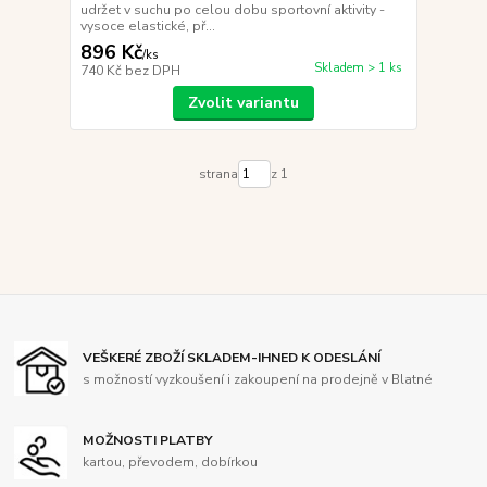
udržet v suchu po celou dobu sportovní aktivity -
vysoce elastické, př...
896 Kč
/
ks
Skladem > 1 ks
740 Kč
bez DPH
Zvolit variantu
strana
z 1
VEŠKERÉ ZBOŽÍ SKLADEM-IHNED K ODESLÁNÍ
s možností vyzkoušení i zakoupení na prodejně v Blatné
MOŽNOSTI PLATBY
kartou, převodem, dobírkou