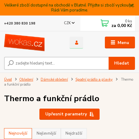
Veškeré zboží dostupné na obchodě v Blatné. Přijdte si zboží vyzkoušet.
Rádi Vám poradíme.
0
ks
CZK
+420 380 830 198
za
0,00 Kč
Menu
Hledat
Úvod
Oblečení
Dámské oblečení
Spodní prádlo a plavky
Thermo
a funkční prádlo
Thermo a funkční prádlo
Upřesnit parametry
Nejnovější
Nejlevnější
Nejdražší