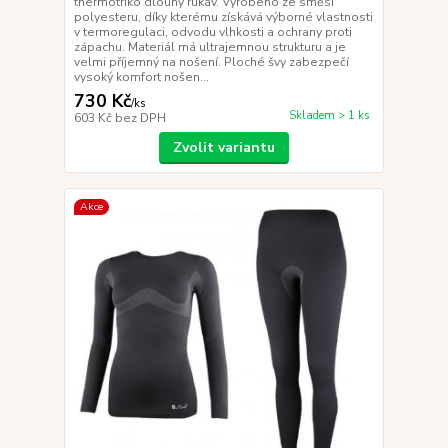
thermotriko dlouhý rukáv. Vyrobeno ze směsi
polyesteru, díky kterému získává výborné vlastnosti
v termoregulaci, odvodu vlhkosti a ochrany proti
zápachu. Materiál má ultrajemnou strukturu a je
velmi příjemný na nošení. Ploché švy zabezpečí
vysoký komfort nošen...
730 Kč
/
ks
Skladem > 1 ks
603 Kč
bez DPH
Zvolit variantu
Akce