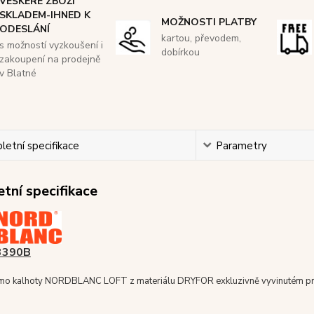
VEŠKERÉ ZBOŽÍ
SKLADEM-IHNED K
MOŽNOSTI PLATBY
ODESLÁNÍ
kartou, převodem,
s možností vyzkoušení i
dobírkou
zakoupení na prodejně
v Blatné
etní specifikace
Parametry
tní specifikace
3390B
rmo kalhoty NORDBLANC LOFT z materiálu DRYFOR exkluzivně vyvinutém pr