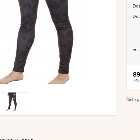
Dos
Dob
vel
89
740
Číslo p