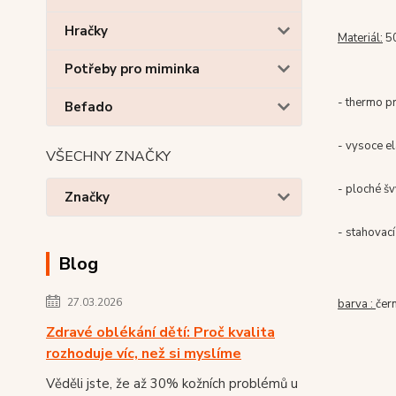
Hračky
Materiál:
5
Potřeby pro miminka
- thermo pr
Befado
- vysoce el
VŠECHNY ZNAČKY
- ploché š
Značky
- stahovac
Blog
27.03.2026
barva :
čer
Zdravé oblékání dětí: Proč kvalita
rozhoduje víc, než si myslíme
Věděli jste, že až 30% kožních problémů u