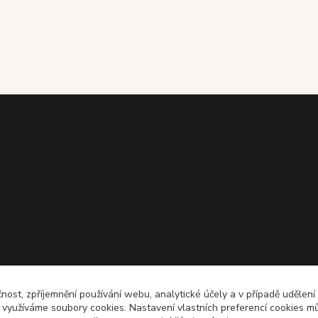
čnost, zpříjemnění používání webu, analytické účely a v případě udělení
y využíváme soubory cookies. Nastavení vlastních preferencí cookies mů