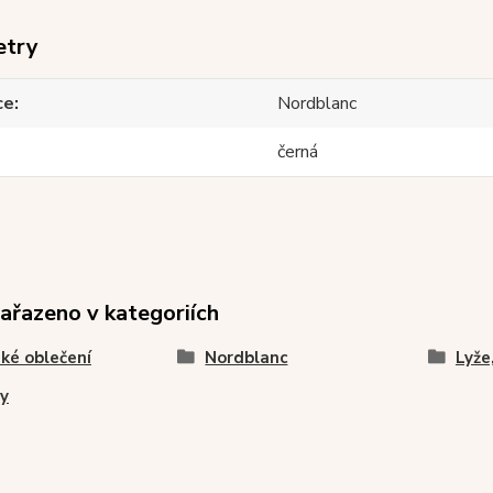
etry
ce
Nordblanc
černá
zařazeno v kategoriích
ké oblečení
Nordblanc
Lyže
y