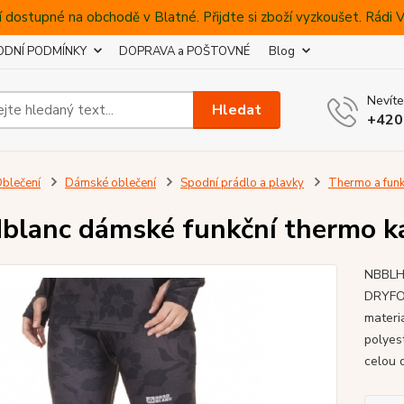
 dostupné na obchodě v Blatné. Přijdte si zboží vyzkoušet. Rádi
DNÍ PODMÍNKY
DOPRAVA a POŠTOVNÉ
Blog
Nevíte
Hledat
+420
blečení
Dámské oblečení
Spodní prádlo a plavky
Thermo a funk
blanc dámské funkční thermo k
NBBLH 
DRYFOR
materi
polyes
celou d