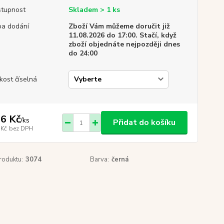
tupnost
Skladem > 1 ks
a dodání
Zboží Vám můžeme doručit již
11.08.2026 do 17:00. Stačí, když
zboží objednáte nejpozději dnes
do 24:00
ikost číselná
6 Kč
/
ks
Přidat do košíku
 Kč
bez DPH
roduktu:
3074
Barva:
černá