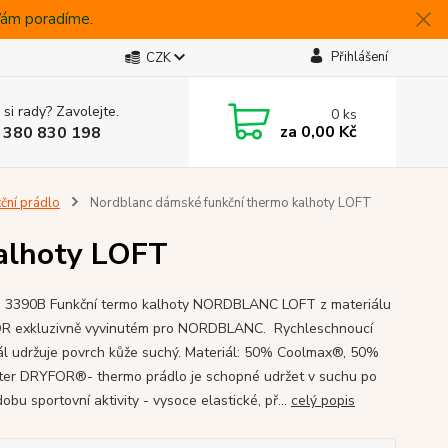
 Vám poradíme.
Přihlášení
CZK
 si rady? Zavolejte.
0
ks
za
0,00 Kč
 380 830 198
ční prádlo
Nordblanc dámské funkční thermo kalhoty LOFT
alhoty LOFT
3390B Funkční termo kalhoty NORDBLANC LOFT z materiálu
 exkluzivně vyvinutém pro NORDBLANC. Rychleschnoucí
ál udržuje povrch kůže suchý. Materiál: 50% Coolmax®, 50%
ter DRYFOR®- thermo prádlo je schopné udržet v suchu po
obu sportovní aktivity - vysoce elastické, př...
celý popis