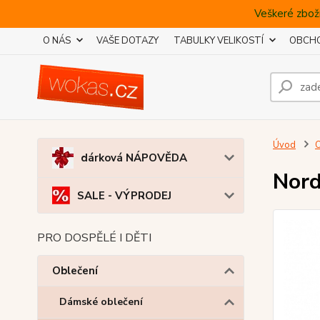
Veškeré zboží
O NÁS
VAŠE DOTAZY
TABULKY VELIKOSTÍ
OBCHO
Úvod
O
dárková NÁPOVĚDA
Nord
SALE - VÝPRODEJ
PRO DOSPĚLÉ I DĚTI
Oblečení
Dámské oblečení