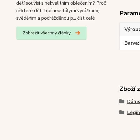
dětí souvisí s nekvalitním oblečením? Proč
některé děti trpí neustálými vyrážkami,
Param
svěděním a podrážděnou p...
číst celé
Výrob
Zobrazit všechny články
Barva
Zboží 
Dáms
Legín