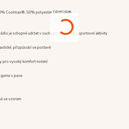
0% Coolmax®, 50% polyester DRYFOR®
ádlo je schopné udržet v suchu po celou dobu sportovní aktivity
astické, přizpůsobí se postavě
vy pro vysoký komfort nošení
í guma v pase
ná se vzorem