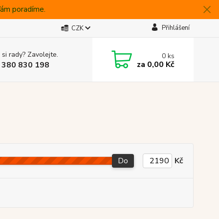
 Vám poradíme.
Přihlášení
CZK
 si rady? Zavolejte.
0
ks
za
0,00 Kč
 380 830 198
Do
Kč