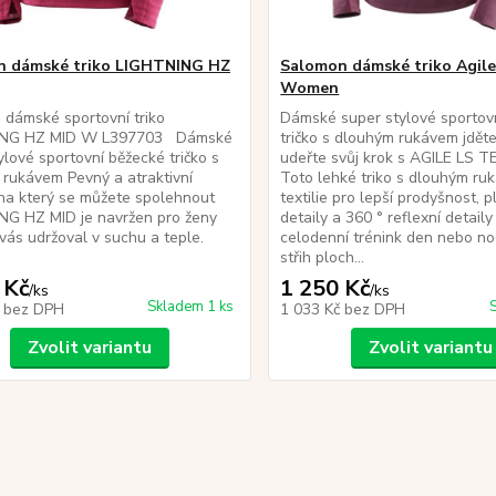
n dámské triko LIGHTNING HZ
Salomon dámské triko Agile
Women
dámské sportovní triko
Dámské super stylové sportov
ING HZ MID W L397703 Dámské
tričko s dlouhým rukávem jdět
ylové sportovní běžecké tričko s
udeřte svůj krok s AGILE LS TE
rukávem Pevný a atraktivní
Toto lehké triko s dlouhým r
na který se můžete spolehnout
textilie pro lepší prodyšnost, 
NG HZ MID je navržen pro ženy
detaily a 360 ° reflexní detaily
 vás udržoval v suchu a teple.
celodenní trénink den nebo no
střih ploch...
 Kč
1 250 Kč
/
ks
/
ks
Skladem 1 ks
č
bez DPH
1 033 Kč
bez DPH
Zvolit variantu
Zvolit variantu