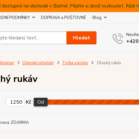
 dostupné na obchodě v Blatné. Přijdte si zboží vyzkoušet. Rádi
DNÍ PODMÍNKY
DOPRAVA a POŠTOVNÉ
Blog
Nevíte
Hledat
+420
blečení
Dámské oblečení
Trička a košile
Dlouhý rukáv
hý rukáv
Kč
Od
prava ZDARMA