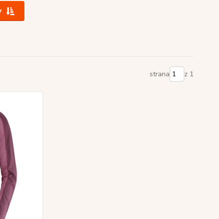
y
strana
z 1