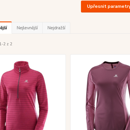
Upřesnit parametr
ější
Nejlevnější
Nejdražší
1-2 z 2