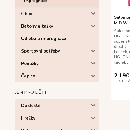
Impregnace
Obuv
Salomo
MID W
Batohy a tašky
Salomon 
LIGHTN
Údržba a impregnace
super st
dlouhým 
Sportovní potřeby
kousek, 
LIGHTNI
tak, aby
Ponožky
2 190
Čepice
1 810 K
JEN PRO DĚTI
Do deště
Hračky