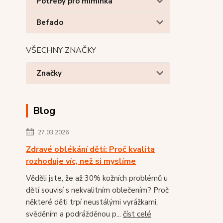
Potřeby pro miminka
Befado
VŠECHNY ZNAČKY
Značky
Blog
27.03.2026
Zdravé oblékání dětí: Proč kvalita
rozhoduje víc, než si myslíme
Věděli jste, že až 30% kožních problémů u
dětí souvisí s nekvalitním oblečením? Proč
některé děti trpí neustálými vyrážkami,
svěděním a podrážděnou p...
číst celé