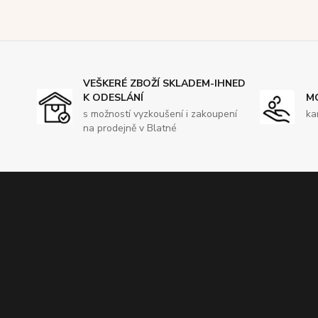
VEŠKERÉ ZBOŽÍ SKLADEM-IHNED
K ODESLÁNÍ
M
s možností vyzkoušení i zakoupení
ka
na prodejně v Blatné