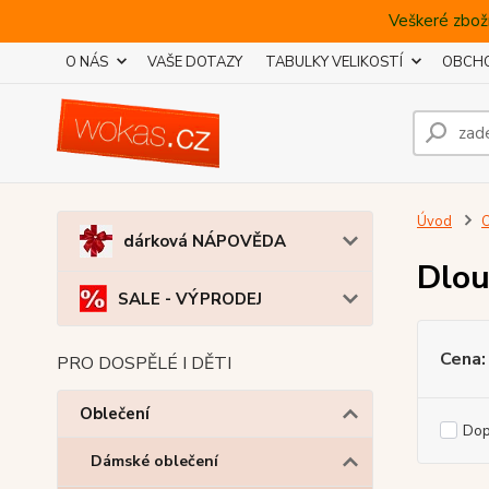
Veškeré zboží
O NÁS
VAŠE DOTAZY
TABULKY VELIKOSTÍ
OBCHO
Úvod
O
dárková NÁPOVĚDA
Dlou
SALE - VÝPRODEJ
Cena:
PRO DOSPĚLÉ I DĚTI
Oblečení
Do
Dámské oblečení