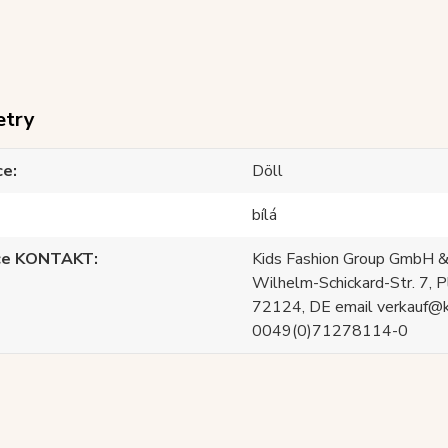
etry
ce
Döll
bílá
ce KONTAKT
Kids Fashion Group GmbH &
Wilhelm-Schickard-Str. 7, P
72124, DE email verkauf@
0049(0)71278114-0