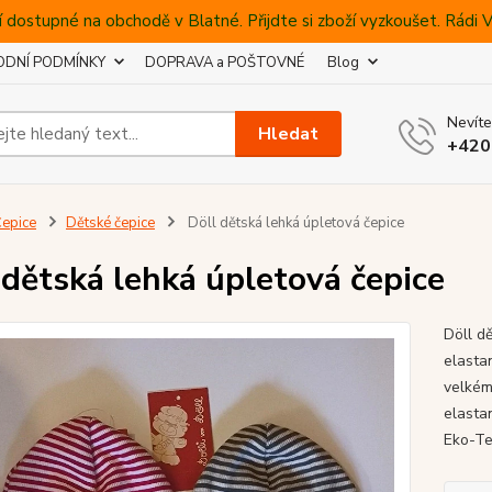
 dostupné na obchodě v Blatné. Přijdte si zboží vyzkoušet. Rádi
DNÍ PODMÍNKY
DOPRAVA a POŠTOVNÉ
Blog
Nevíte
Hledat
+420
epice
Dětské čepice
Döll dětská lehká úpletová čepice
 dětská lehká úpletová čepice
Döll d
elasta
velkém
elasta
Eko-Te