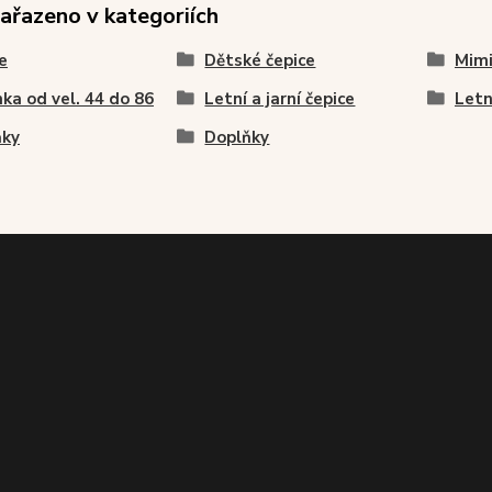
zařazeno v kategoriích
e
Dětské čepice
Mimi
ka od vel. 44 do 86
Letní a jarní čepice
Letn
ňky
Doplňky