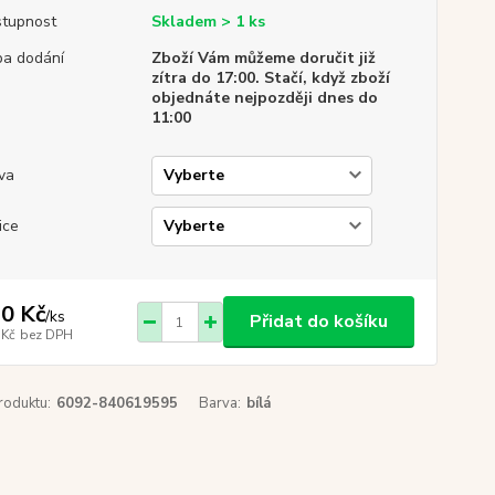
tupnost
Skladem > 1 ks
a dodání
Zboží Vám můžeme doručit již
zítra do 17:00. Stačí, když zboží
objednáte nejpozději dnes do
11:00
va
ice
0 Kč
/
ks
Přidat do košíku
 Kč
bez DPH
roduktu:
6092-840619595
Barva:
bílá