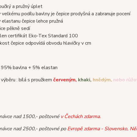
oučký a pružný úplet
y velkému podílu bavlny je čepice prodyšná a zabranuje pocení
y elastanu čepice lehce pružná
ice pěkně sedí
len certifikát Eko-Tex Standard 100
ikost čepice odpovídá obvodu hlavičky v cm
 : 95% bavlna + 5% elastan
 výběru : bílá s proužkem
červeným,
khaki,
hnědým,
nebo růž
dnávce nad 1500,- poštovné
v Čechách zdarma.
dnávce nad 2500,- poštovné po
Evropě zdarma - Slovensko, Ně