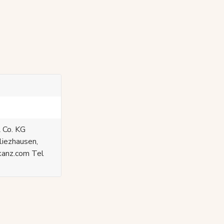
 Co. KG
liezhausen,
kanz.com Tel