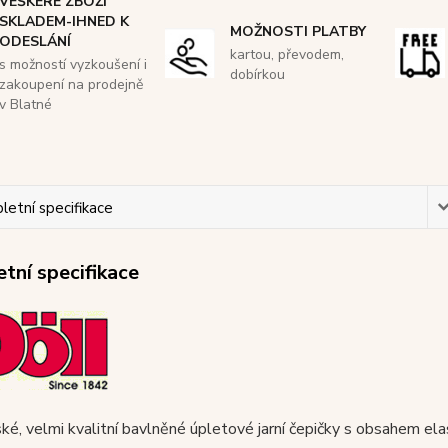
VEŠKERÉ ZBOŽÍ
SKLADEM-IHNED K
MOŽNOSTI PLATBY
ODESLÁNÍ
kartou, převodem,
s možností vyzkoušení i
dobírkou
zakoupení na prodejně
v Blatné
etní specifikace
tní specifikace
ké, velmi kvalitní bavlněné úpletové jarní čepičky s obsahem e