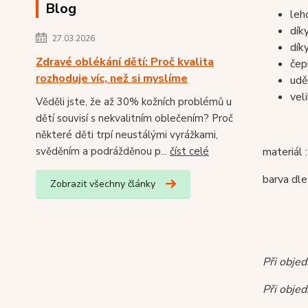
Blog
leh
dík
27.03.2026
dík
Zdravé oblékání dětí: Proč kvalita
čep
rozhoduje víc, než si myslíme
udě
vel
Věděli jste, že až 30% kožních problémů u
dětí souvisí s nekvalitním oblečením? Proč
některé děti trpí neustálými vyrážkami,
materiál
svěděním a podrážděnou p...
číst celé
barva dle
Zobrazit všechny články
Při obje
Při obje