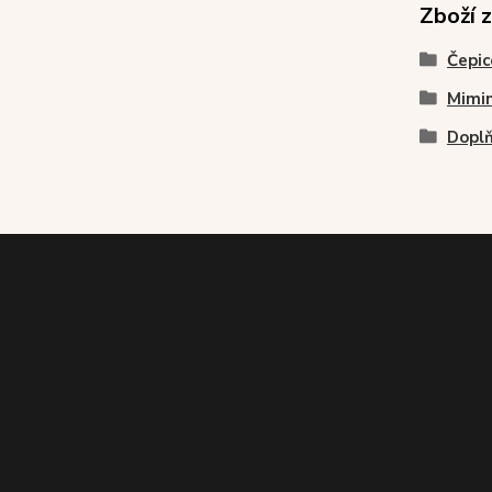
Zboží 
Čepic
Mimin
Dopl