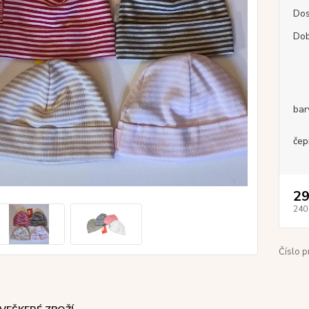
Dos
Dob
bar
čep
29
240
Číslo p