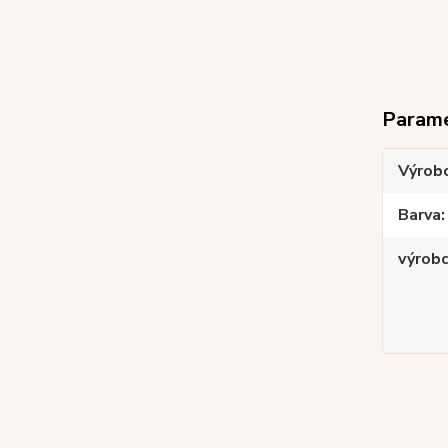
Param
Výrob
Barva
výrob