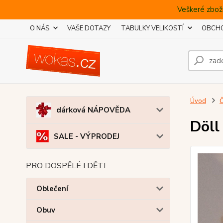
Veškeré zboží
O NÁS
VAŠE DOTAZY
TABULKY VELIKOSTÍ
OBCHO
Úvod
Č
dárková NÁPOVĚDA
Döll
SALE - VÝPRODEJ
PRO DOSPĚLÉ I DĚTI
Oblečení
Obuv