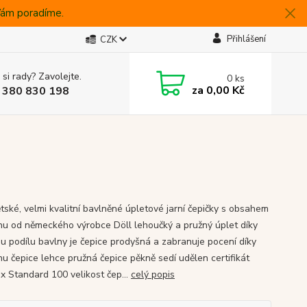
 Vám poradíme.
Přihlášení
CZK
 si rady? Zavolejte.
0
ks
za
0,00 Kč
 380 830 198
ětské, velmi kvalitní bavlněné úpletové jarní čepičky s obsahem
nu od německého výrobce Döll lehoučký a pružný úplet díky
u podílu bavlny je čepice prodyšná a zabranuje pocení díky
nu čepice lehce pružná čepice pěkně sedí udělen certifikát
x Standard 100 velikost čep...
celý popis