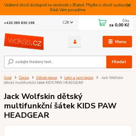
Veškeré zboží dostupné na obchodě v Blatné. Přijdte si zboží vyzkoušet.
Rádi Vám poradíme.
0
ks
CZK
+420 380 830 198
za
0,00 Kč
Menu
Hledat
Úvod
Čepice
Dětské čepice
Letní a jarní čepice
Jack Wolfskin
dětský multifunkční šátek KIDS PAW HEADGEAR
Jack Wolfskin dětský
multifunkční šátek KIDS PAW
HEADGEAR