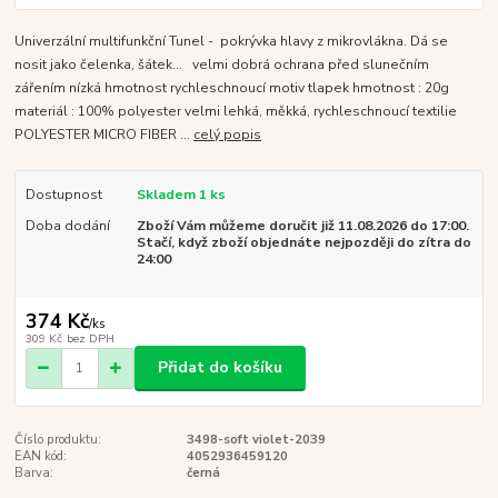
Univerzální multifunkční Tunel - pokrývka hlavy z mikrovlákna. Dá se
nosit jako čelenka, šátek... velmi dobrá ochrana před slunečním
zářením nízká hmotnost rychleschnoucí motiv tlapek hmotnost : 20g
materiál : 100% polyester velmi lehká, měkká, rychleschnoucí textilie
POLYESTER MICRO FIBER ...
celý popis
Dostupnost
Skladem 1 ks
Doba dodání
Zboží Vám můžeme doručit již 11.08.2026 do 17:00.
Stačí, když zboží objednáte nejpozději do zítra do
24:00
374 Kč
/
ks
309 Kč
bez DPH
Přidat do košíku
Číslo produktu:
3498-soft violet-2039
EAN kód:
4052936459120
Barva:
černá