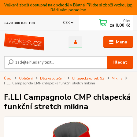
Veškeré zboží dostupné na obchodě v Blatné. Přijdte si zboží vyzkoušet.
Rádi Vám poradíme.
0
ks
CZK
+420 380 830 198
za
0,00 Kč
Menu
Hledat
Úvod
Oblečení
Dětské oblečení
Chlapecké od vel. 92
Mikiny
F.LLI Campagnolo CMP chlapecká funkční stretch mikina
F.LLI Campagnolo CMP chlapecká
funkční stretch mikina