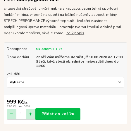
chlapecká strečová funkční mikina s kapucou, velmi lehká sportovní
funkční mikina, vhodná na sport i na běžné nošení vlastnosti mikiny:
STRECH PERFORMANCE výborné tepelně - izolační vlastnosti
antipillingová úprava materiálu - omezuje tvorbu žmolků odolná proti
oděru komfort nošení, skvělé zprac...
celý popis
Dostupnost
Skladem > 1 ks
Doba dodání
Zboží Vám můžeme doručit již 10.08.2026 do 17:00.
Stačí, když zboží objednáte nejpozději dnes do
11:00
vel. děti
999 Kč
/
ks
826 Kč
bez DPH
Přidat do košíku