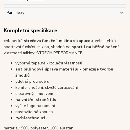
Parametry
Kompletní specifikace
chlapecká
strečová funkční mikina s kapucou
, velmi lehká
sportovní funkční mikina, vhodná na
sport i na běžné nošení
vlastnosti mikiny: STRECH PERFORMANCE
výborné tepelně - izolační vlastnosti
antipillingová úprava materiálu - omezuje tvorbu
žmolků
odolná proti oděru
komfort nošení, skvělé zpracování
s barevným motivem
na vnitřní straně flís
vyšité logo na rameni
nastavitelná kapuca
rychleschnoucí
materiál: 90% polyester, 10% elastan