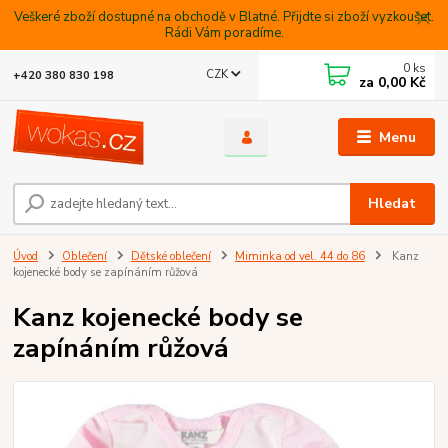
Veškeré zboží dostupné na obchodě v Blatné. Přijdte si zboží vyzkoušet.
Rádi Vám poradíme.
0
ks
CZK
+420 380 830 198
za
0,00 Kč
Menu
Hledat
Úvod
Oblečení
Dětské oblečení
Miminka od vel. 44 do 86
Kanz
kojenecké body se zapínáním růžová
Kanz kojenecké body se
zapínáním růžová