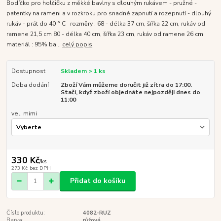
Bodíčko pro holčičku z měkké bavlny s dlouhým rukávem - pružné -
patentky na rameni a v rozkroku pro snadné zapnutí a rozepnutí - dlouhý
rukáv - prát do 40 ° C rozměry : 68 - délka 37 cm, šířka 22 cm, rukáv od
ramene 21,5 cm 80 - délka 40 cm, šířka 23 cm, rukáv od ramene 26 cm
materiál : 95% ba...
celý popis
Dostupnost
Skladem > 1 ks
Doba dodání
Zboží Vám můžeme doručit již zítra do 17:00.
Stačí, když zboží objednáte nejpozději dnes do
11:00
vel. mimi
330 Kč
/
ks
273 Kč
bez DPH
Přidat do košíku
Číslo produktu:
4082-RUZ
Barva:
růžová