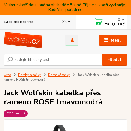
Veškeré zboží dostupné na obchodě v Blatné. Přijdte si zboží vyzkoušet.
Rádi Vám poradíme.
0
ks
CZK
+420 380 830 198
za
0,00 Kč
Menu
Hledat
Úvod
Batohy a tašky
Dámské tašky
Jack Wolfskin kabelka přes
rameno ROSE tmavomodrá
Jack Wolfskin kabelka přes
rameno ROSE tmavomodrá
TOP produkt