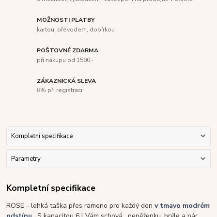
MOŽNOSTI PLATBY
kartou, převodem, dobírkou
POŠTOVNÉ ZDARMA
při nákupu od 1500,-
ZÁKAZNICKÁ SLEVA
8% při registraci
Kompletní specifikace
Parametry
Kompletní specifikace
ROSE - lehká taška přes rameno pro každý den
v tmavo modrém
odstínu
.
S kapacitou 6 l Vám schová , peněženku, brýle a pár