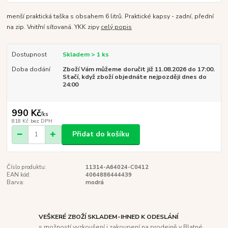
menší praktická taška s obsahem 6 litrů. Praktické kapsy - zadní, přední
na zip. Vnitřní síťovaná. YKK zipy
celý popis
Dostupnost
Skladem > 1 ks
Doba dodání
Zboží Vám můžeme doručit již 11.08.2026 do 17:00.
Stačí, když zboží objednáte nejpozději dnes do
24:00
990 Kč
/
ks
818 Kč
bez DPH
Přidat do košíku
Číslo produktu:
11314-A64024-C0412
EAN kód:
4064886444439
Barva:
modrá
VEŠKERÉ ZBOŽÍ SKLADEM-IHNED K ODESLÁNÍ
s možností vyzkoušení i zakoupení na prodejně v Blatné