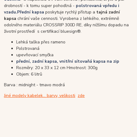
drobností - k tomu super pohodlná -
polstrovaná vpředu i
vzadu.
Přední kapsa
poskytuje rychlý přístup a
tajná zadní
kapsa
chrání vaše cennosti.
V
yrobena z lehkého, extrémně
odolného materiálu CROSSRIP 300D RE, díky nižšímu dopadu na
životní prostředí s certifikací bluesign®.
Lehká
taška přes rameno
Polstrovaná
upevňovací smyčka
přední, zadní kapsa, vnitřní sítovaňá kapsa na zip
Rozměry: 20 x 33 x 12 cm
Hmotnost: 300g
Objem: 6 litrů
Barva : midnight - tmavo modrá
Jiné modely kabelek... barvy, velikosti
zde