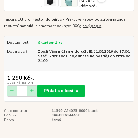
Taška s 10l pro město i do přírody. Praktické kapsy, polstrovaná záda,
robustní materiál a hmotnost pouhých 300g
celý popis
Dostupnost
Skladem 1 ks
Doba dodání
Zboží Vám můžeme doručit již 11.08.2026 do 17:00.
Stačí, když zboží objednáte nejpozději do zítra do
24:00
1 290 Kč
/
ks
1 066 Kč
bez DPH
Přidat do košíku
Číslo produktu:
11309-A64023-6000 black
EAN kód:
4064886444408
Barva:
černá