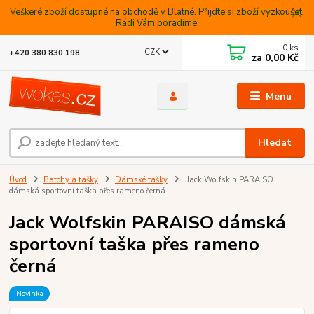
Veškeré zboží dostupné na obchodě v Blatné. Přijdte si zboží vyzkoušet.
Rádi Vám poradíme.
0
ks
CZK
+420 380 830 198
za
0,00 Kč
Menu
Hledat
Úvod
Batohy a tašky
Dámské tašky
Jack Wolfskin PARAISO
dámská sportovní taška přes rameno černá
Jack Wolfskin PARAISO dámská
sportovní taška přes rameno
černá
Novinka