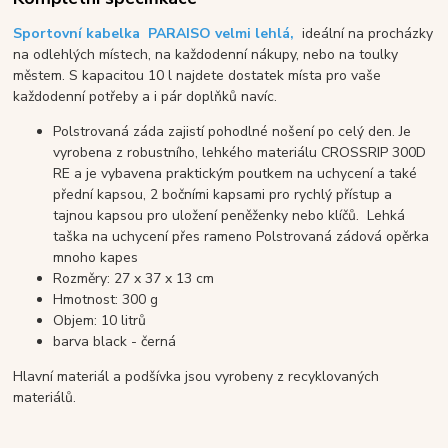
Sportovní kabelka PARAISO velmi lehlá,
ideální na procházky
na odlehlých místech, na každodenní nákupy, nebo na toulky
městem. S kapacitou 10 l najdete dostatek místa pro vaše
každodenní potřeby a i pár doplňků navíc.
Polstrovaná záda zajistí pohodlné nošení po celý den. Je
vyrobena z robustního, lehkého materiálu CROSSRIP 300D
RE a je vybavena praktickým poutkem na uchycení a také
přední kapsou, 2 bočními kapsami pro rychlý přístup a
tajnou kapsou pro uložení peněženky nebo klíčů.
Lehká
taška na uchycení přes rameno Polstrovaná zádová opěrka
mnoho kapes
Rozměry: 27 x 37 x 13 cm
Hmotnost: 300 g
Objem: 10 litrů
barva black - černá
Hlavní materiál a podšívka jsou vyrobeny z recyklovaných
materiálů.