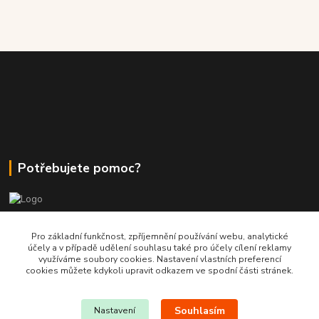
Potřebujete pomoc?
+420 380 830 198
Pro základní funkčnost, zpříjemnění používání webu, analytické
účely a v případě udělení souhlasu také pro účely cílení reklamy
využíváme soubory cookies. Nastavení vlastních preferencí
wokas.online@yahoo.cz
cookies můžete kdykoli upravit odkazem ve spodní části stránek.
Souhlasím
Nastavení