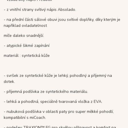
- z vnitřní strany svítivý nápis Absolado.
- na přední části sálové obuvi jsou svítivé doplňky, díky kterým je
například ovladatelnost
míče daleko snadnější.
- atypické šikmé zapínání
materiál : syntetická kůže
- svršek ze syntetické kůže je lehký, pohodlný a příjemný na
dotek.
- příjemná podšívka ze syntetického materiálu.
- lehká a pohodlná, speciálně tvarovaná vložka z EVA.
- nubuková podšívka v oblasti paty pro super měkké pohodlí,
kompatibilní s miCoach.
- podešev TRAXION™ FG pro skvělou přilnavost a komfort na