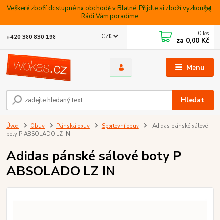
Veškeré zboží dostupné na obchodě v Blatné. Přijdte si zboží vyzkoušet.
Rádi Vám poradíme.
0
ks
CZK
+420 380 830 198
za
0,00 Kč
Menu
Hledat
Úvod
Obuv
Pánská obuv
Sportovní obuv
Adidas pánské sálové
boty P ABSOLADO LZ IN
Adidas pánské sálové boty P
ABSOLADO LZ IN