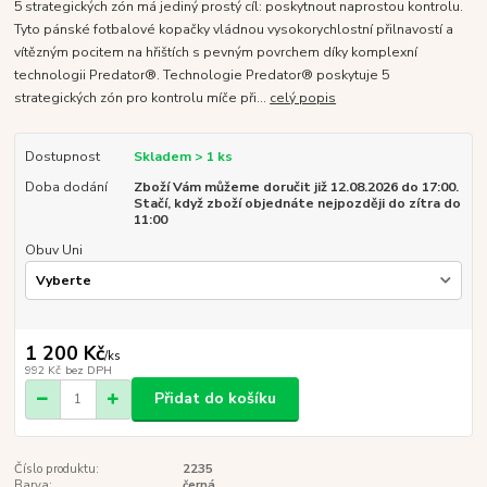
5 strategických zón má jediný prostý cíl: poskytnout naprostou kontrolu.
Tyto pánské fotbalové kopačky vládnou vysokorychlostní přilnavostí a
vítězným pocitem na hřištích s pevným povrchem díky komplexní
technologii Predator®. Technologie Predator® poskytuje 5
strategických zón pro kontrolu míče při...
celý popis
Dostupnost
Skladem > 1 ks
Doba dodání
Zboží Vám můžeme doručit již 12.08.2026 do 17:00.
Stačí, když zboží objednáte nejpozději do zítra do
11:00
Obuv Uni
1 200 Kč
/
ks
992 Kč
bez DPH
Přidat do košíku
Číslo produktu:
2235
Barva:
černá