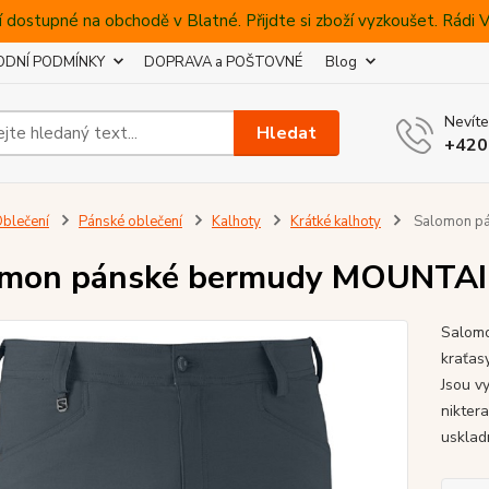
 dostupné na obchodě v Blatné. Přijdte si zboží vyzkoušet. Rádi
DNÍ PODMÍNKY
DOPRAVA a POŠTOVNÉ
Blog
Nevíte
Hledat
+420
blečení
Pánské oblečení
Kalhoty
Krátké kalhoty
Salomon p
omon pánské bermudy MOUNT
Salom
kraťas
Jsou v
nikter
usklad