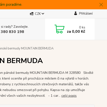
 Vám poradíme.
Přihlášení
CZK
 si rady? Zavolejte.
0
ks
za
0,00 Kč
 380 830 198
ánské bermudy MOUNTAIN BERMUDA
AIN BERMUDA
on pánské bermudy MOUNTAIN BERMUDA M 328580 Skvělé
y, které oceníte při procházce městem či na výletě v horách.
yrobeny z rychleschnoucích strečových materiálů, takže vás
ak nebudou omezovat při pohybu. Kapsa na zip umožňuje
nění všech vašich nezbytností. - 1 car...
celý popis