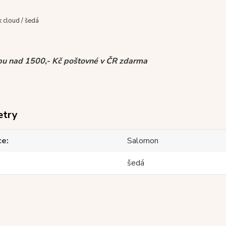
k cloud / šedá
pu nad 1500,- Kč poštovné v ČR zdarma
etry
ce
Salomon
šedá