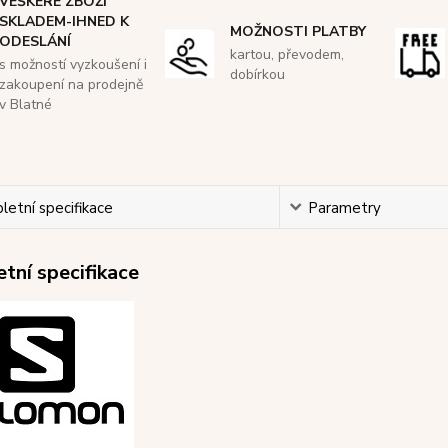
VEŠKERÉ ZBOŽÍ
SKLADEM-IHNED K
MOŽNOSTI PLATBY
ODESLÁNÍ
kartou, převodem,
s možností vyzkoušení i
dobírkou
zakoupení na prodejně
v Blatné
etní specifikace
Parametry
tní specifikace