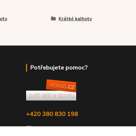
oty
Krátké kalhoty
Potřebujete pomoc?
+420 380 830 198
wokas.online@yahoo.cz