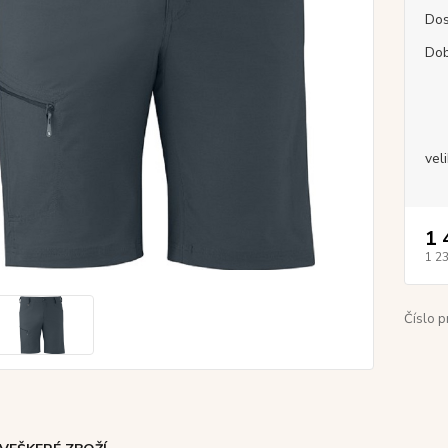
Dos
Dob
vel
1 
1 2
Číslo p