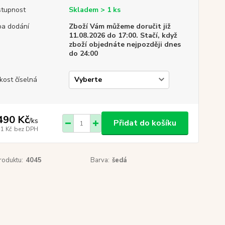
tupnost
Skladem > 1 ks
a dodání
Zboží Vám můžeme doručit již
11.08.2026 do 17:00. Stačí, když
zboží objednáte nejpozději dnes
do 24:00
ikost číselná
490 Kč
/
ks
Přidat do košíku
31 Kč
bez DPH
roduktu:
4045
Barva:
šedá