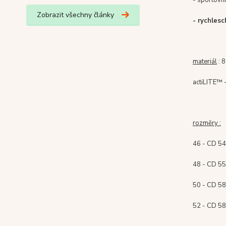
Zobrazit všechny články
- rychlesc
materiál
: 
actiLITE™ -
rozměry :
46 - CD 54
48 - CD 55
50 - CD 58
52 - CD 58