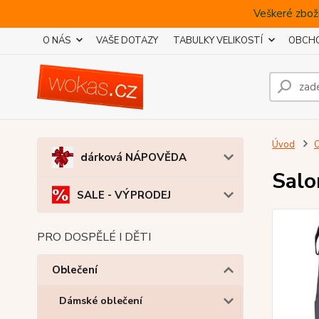
Veškeré zboží
O NÁS
VAŠE DOTAZY
TABULKY VELIKOSTÍ
OBCHO
Úvod
O
dárková NÁPOVĚDA
Sal
SALE - VÝPRODEJ
PRO DOSPĚLÉ I DĚTI
Oblečení
Dámské oblečení