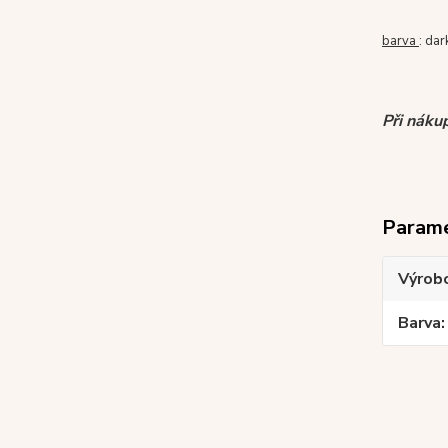
barva
: dar
Při náku
Param
Výrob
Barva