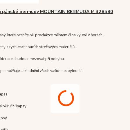
n pánské bermudy MOUNTAIN BERMUDA M 328580
asy, které oceníte při procházce městem či na výletě v horách.
eny z rychleschnoucích strečových materiálů,
nikterak nebudou omezovat při pohybu.
ip umožňuje uskladnění všech vašich nezbytností.
kapsa
é příruční kapsy
apsy
 střih