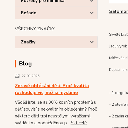
Potřeby pro miminka
Salomo
Befado
VŠECHNY ZNAČKY
Skvělé krať
Značky
Jsou vyrob
takže vás 
Blog
Kapsa na z
27.03.2026
Zdravé oblékání dětí: Proč kvalita
rozhoduje víc, než si myslíme
- 1 cargo 
Věděli jste, že až 30% kožních problémů u
- 2 otevřen
dětí souvisí s nekvalitním oblečením? Proč
některé děti trpí neustálými vyrážkami,
- 2 zadní k
svěděním a podrážděnou p...
číst celé
- sportovní