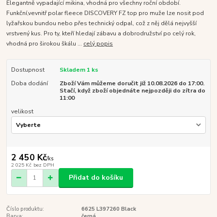
Elegantně vypadající mikina, vhodná pro všechny roční období.
Funkční,vevnitř polar fleece DISCOVERY FZ top pro muže lze nosit pod
lyžařskou bundou nebo přes technický odpal, což z něj dělá nejvyšší
vrstvený kus. Pro ty, kteří hledají zábavu a dobrodružství po celý rok,
vhodná pro širokou škálu ...
celý popis
Dostupnost
Skladem 1 ks
Doba dodání
Zboží Vám můžeme doručit již 10.08.2026 do 17:00.
Stačí, když zboží objednáte nejpozději do zítra do
11:00
velikost
2 450 Kč
/
ks
2 025 Kč
bez DPH
Přidat do košíku
Číslo produktu:
6625 L397260 Black
Barva:
černá