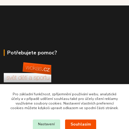
Potřebujete pomoc?
+420 380 830 198
Pro základní funkčnost, zpříjemnění používání webu, analytické
účely a v případě udělení souhlasu také pro účely cílení reklamy
využíváme soubory cookies. Nastavení vlastních preferencí
wokas.online@yahoo.cz
cookies můžete kdykoli upravit odkazem ve spodní části stránek.
Souhlasím
Nastavení