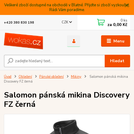
Veškeré zboží dostupné na obchodě v Blatné. Přijdte si zboží vyzkoušet.
Rádi Vám poradíme.
0
ks
CZK
+420 380 830 198
za
0,00 Kč
Menu
Hledat
Úvod
Oblečení
Pánské oblečení
Mikiny
Salomon pánská mikina
Discovery FZ černá
Salomon pánská mikina Discovery
FZ černá