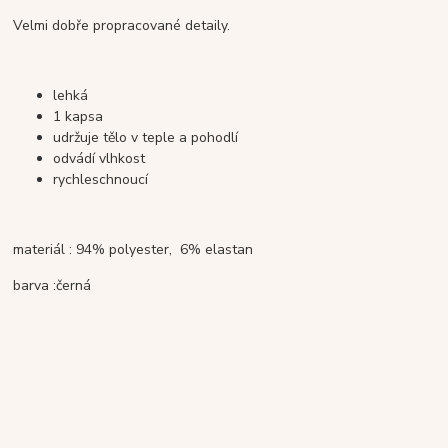
Velmi dobře propracované detaily.
lehká
1 kapsa
udržuje tělo v teple a pohodlí
odvádí vlhkost
rychleschnoucí
materiál : 94% polyester, 6% elastan
barva :černá