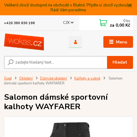
Veškeré zboží dostupné na obchodě v Blatné. Přijdte si zboží vyzkoušet.
Rádi Vám poradíme.
0
ks
CZK
+420 380 830 198
za
0,00 Kč
Menu
Hledat
Úvod
Oblečení
Dámské oblečení
Kalhoty a sukně
Salomon
dámské sportovní kalhoty WAYFARER
Salomon dámské sportovní
kalhoty WAYFARER