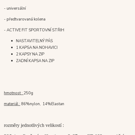
- universální
- předtvarovaná kolena
- ACTIVE FIT SPORTOVNÍ STŘIH
NASTAVITELNÝ PÁS
1 KAPSA NA NOHAVICI
2 KAPSY NA ZIP
ZADNÍ KAPSA NA ZIP
hmotnost :
250g
materiál :
86%nylon, 14%Elastan
rozměry jednotlivých velikostí :