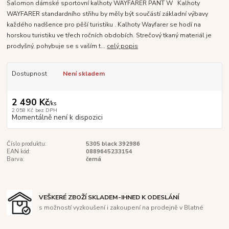
Salomon dámské sportovní kalhoty WAYFARER PANT W Kalhoty
WAYFARER standardního střihu by měly být součástí základní výbavy
každého nadšence pro pěší turistiku . Kalhoty Wayfarer se hodí na
horskou turistiku ve třech ročních obdobích. Strečový tkaný materiál je
prodyšný, pohybuje se s vaším t...
celý popis
Dostupnost
Není skladem
2 490 Kč
/
ks
2 058 Kč
bez DPH
Momentálně není k dispozici
Číslo produktu:
5305 black 392986
EAN kód:
0889645233154
Barva:
černá
VEŠKERÉ ZBOŽÍ SKLADEM-IHNED K ODESLÁNÍ
s možností vyzkoušení i zakoupení na prodejně v Blatné