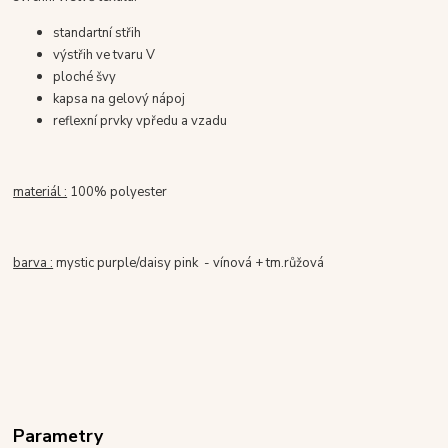
standartní střih
výstřih ve tvaru V
ploché švy
kapsa na gelový nápoj
reflexní prvky vpředu a vzadu
materiál :
100% polyester
barva :
mystic purple/daisy pink - vínová + tm.růžová
Parametry