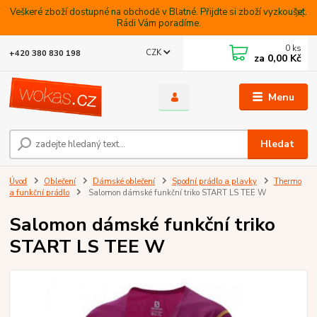
Veškeré zboží dostupné na obchodě v Blatné. Přijdte si zboží vyzkoušet.
Rádi Vám poradíme.
0
ks
CZK
+420 380 830 198
za
0,00 Kč
Menu
Hledat
Úvod
Oblečení
Dámské oblečení
Spodní prádlo a plavky
Thermo
a funkční prádlo
Salomon dámské funkční triko START LS TEE W
Salomon dámské funkční triko
START LS TEE W