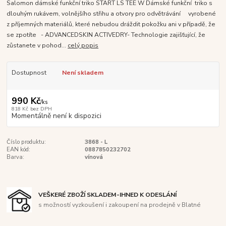
Salomon dámské funkční triko START LS TEE W Dámské funkční triko s
dlouhým rukávem, volnějšího střihu a otvory pro odvětrávání vyrobené
z příjemných materiálů, které nebudou dráždit pokožku ani v případě, že
se zpotíte - ADVANCEDSKIN ACTIVEDRY- Technologie zajišťující, že
zůstanete v pohod...
celý popis
Dostupnost
Není skladem
990 Kč
/
ks
818 Kč
bez DPH
Momentálně není k dispozici
Číslo produktu:
3868 - L
EAN kód:
0887850232702
Barva:
vínová
VEŠKERÉ ZBOŽÍ SKLADEM-IHNED K ODESLÁNÍ
s možností vyzkoušení i zakoupení na prodejně v Blatné