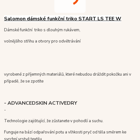
Salomon dámské funkční triko START LS TEE W
Dámské funkční triko s dlouhým rukávem,
volnějšího střihu a otvory pro odvětrávání
vyrobené z příjemných materiálů, které nebudou dráždit pokožku ani v
případě, že se zpotíte
- ADVANCEDSKIN ACTIVEDRY
-
Technologie zajišťující, že zůstanete v pohodlí a suchu.
Funguje na bází odpařování potu a vlhkosti pryč od těla směrem ke
svrchní vrstvě textilu.