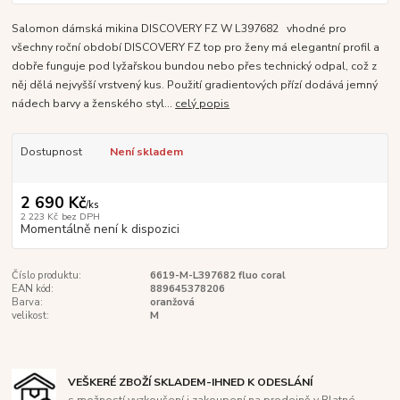
Salomon dámská mikina DISCOVERY FZ W L397682 vhodné pro
všechny roční období DISCOVERY FZ top pro ženy má elegantní profil a
dobře funguje pod lyžařskou bundou nebo přes technický odpal, což z
něj dělá nejvyšší vrstvený kus. Použití gradientových přízí dodává jemný
nádech barvy a ženského styl...
celý popis
Dostupnost
Není skladem
2 690 Kč
/
ks
2 223 Kč
bez DPH
Momentálně není k dispozici
Číslo produktu:
6619-M-L397682 fluo coral
EAN kód:
889645378206
Barva:
oranžová
velikost:
M
VEŠKERÉ ZBOŽÍ SKLADEM-IHNED K ODESLÁNÍ
s možností vyzkoušení i zakoupení na prodejně v Blatné