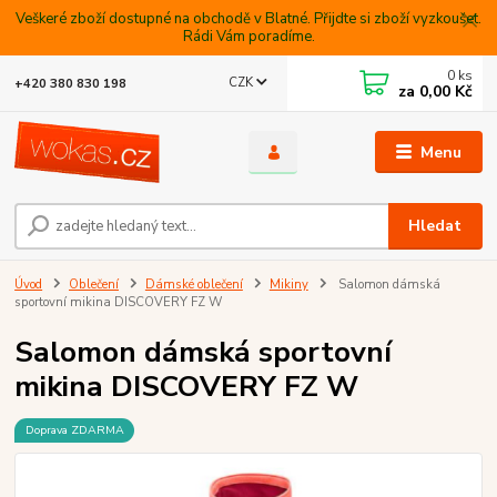
Veškeré zboží dostupné na obchodě v Blatné. Přijdte si zboží vyzkoušet.
Rádi Vám poradíme.
0
ks
CZK
+420 380 830 198
za
0,00 Kč
Menu
Hledat
Úvod
Oblečení
Dámské oblečení
Mikiny
Salomon dámská
sportovní mikina DISCOVERY FZ W
Salomon dámská sportovní
mikina DISCOVERY FZ W
Doprava ZDARMA