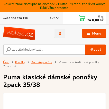
Veškeré zboží dostupné na obchodě v Blatné. Přijdte si zboží vyzkoušet.
Rádi Vám poradíme.
0
ks
CZK
+420 380 830 198
za
0,00 Kč
Menu
Hledat
Úvod
Ponožky
Dámské ponožky
Puma klasické dámské ponožky
2pack 35/38
Puma klasické dámské ponožky
2pack 35/38