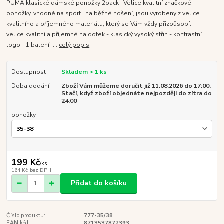
PUMA klasické dámské ponožky 2pack Velice kvalitní značkové
ponožky, vhodné na sport i na běžné nošení, jsou vyrobeny z velice
kvalitního a příjemného materiálu, který se Vám vždy přizpůsobí. -
velice kvalitní a příjemné na dotek - klasický vysoký střih - kontrastní
logo - 1 balení -...
celý popis
Dostupnost
Skladem > 1 ks
Doba dodání
Zboží Vám můžeme doručit již 11.08.2026 do 17:00.
Stačí, když zboží objednáte nejpozději do zítra do
24:00
ponožky
199 Kč
/
ks
164 Kč
bez DPH
Přidat do košíku
Číslo produktu:
777-35/38
EAN kód:
8713537872393