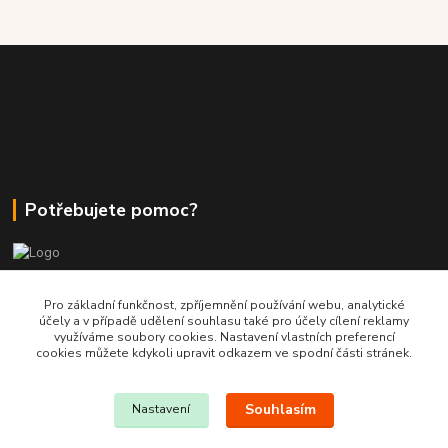
Potřebujete pomoc?
+420 380 830 198
Pro základní funkčnost, zpříjemnění používání webu, analytické
účely a v případě udělení souhlasu také pro účely cílení reklamy
využíváme soubory cookies. Nastavení vlastních preferencí
wokas.online@yahoo.cz
cookies můžete kdykoli upravit odkazem ve spodní části stránek.
Souhlasím
Nastavení