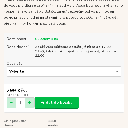
do vody pro děti se zapínáním na suchý zip. Aqua boty jsou také snadno
nositelné jako sandálky. Botičky zaručí bezpečný pohyb po mokrém
povrchu, jsou vhodné na plavání i pro pobyt u vody.Ochrání nožku dětí
před kamínky, horkým pís...
celý popis
Dostupnost
Skladem 1 ks
Doba dodání
Zboží Vám můžeme doručit již zítra do 17:00.
Stačí, když zboží objednáte nejpozději dnes do
11:00
Obuv děti
299 Kč
/
ks
247 Kč
bez DPH
Přidat do košíku
Číslo produktu:
4418
Barva:
modrá