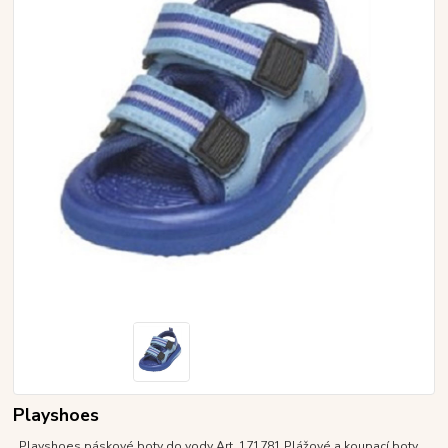
Playshoes
Playshoes páskové boty do vody Art. 171781 Plážové a koupací boty