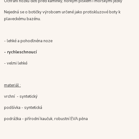
Ochrání nožku dětí před kamínky, horkým pískem i mořskými ježky
Nejedná se o botičky výrobcem určené jako protiskluzové boty k
plaveckému bazénu.
- l
ehké a pohodlné
na noze
- rychleschnoucí
- velmi lehké
materiál :
vrchní - syntetický
podšívka - syntetická
podrážka - přírodní kaučuk, robustní EVA pěna