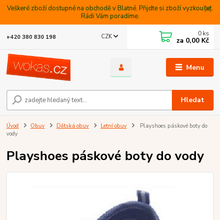
Veškeré zboží dostupné na obchodě v Blatné. Přijdte si zboží vyzkoušet.
Rádi Vám poradíme.
0
ks
CZK
+420 380 830 198
za
0,00 Kč
Menu
Hledat
Úvod
Obuv
Dětská obuv
Letní obuv
Playshoes páskové boty do
vody
Playshoes páskové boty do vody