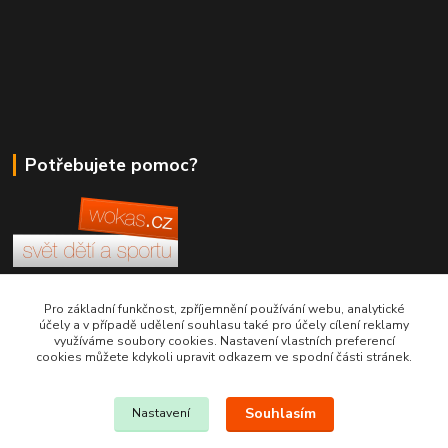
Potřebujete pomoc?
+420 380 830 198
Pro základní funkčnost, zpříjemnění používání webu, analytické
účely a v případě udělení souhlasu také pro účely cílení reklamy
využíváme soubory cookies. Nastavení vlastních preferencí
wokas.online@yahoo.cz
cookies můžete kdykoli upravit odkazem ve spodní části stránek.
Souhlasím
Nastavení