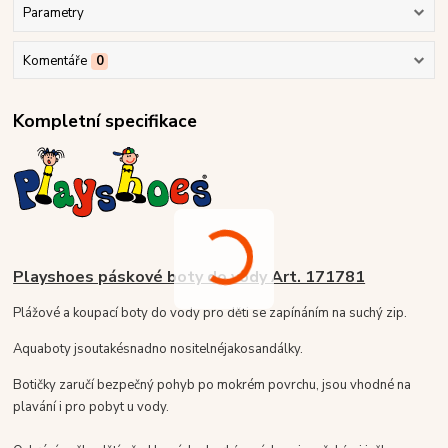
Parametry
Komentáře
0
Kompletní specifikace
Playshoes páskové boty do vody Art. 171781
Plážové a koupací boty do vody pro děti se zapínáním na suchý zip.
Aqua
boty jsou
také
snadno nositelné
jako
sandálky.
Botičky zaručí bezpečný pohyb po mokrém povrchu, jsou vhodné na
plavání i pro pobyt u vody.