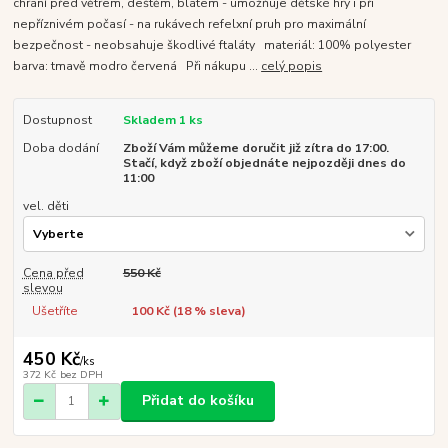
chrání před větrem, deštěm, blátem - umožňuje dětské hry i při
nepříznivém počasí - na rukávech refelxní pruh pro maximální
bezpečnost - neobsahuje škodlivé ftaláty materiál: 100% polyester
barva: tmavě modro červená Při nákupu ...
celý popis
Dostupnost
Skladem 1 ks
Doba dodání
Zboží Vám můžeme doručit již zítra do 17:00.
Stačí, když zboží objednáte nejpozději dnes do
11:00
vel. děti
Cena před
550 Kč
slevou
Ušetříte
100 Kč (
18
% sleva)
450 Kč
/
ks
372 Kč
bez DPH
Přidat do košíku