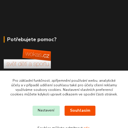
Potřebujete pomoc?
+420 380 830 198
Pro základní funkčnost, zpříjemnění používání webu, analytické
účely a v případě udělení souhlasu také pro účely cílení reklamy
využíváme soubory cookies. Nastavení vlastních preferencí
wokas.online@yahoo.cz
cookies můžete kdykoli upravit odkazem ve spodní části stránek.
Souhlasím
Nastavení