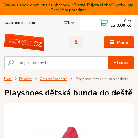
Veškeré zboží dostupné na obchodě v Blatné. Přijdte si zboží vyzkoušet.
Rádi Vám poradíme.
0
ks
CZK
+420 380 830 198
za
0,00 Kč
Menu
Hledat
Úvod
Do deště
Oblečení do děště
Playshoes dětská bunda do deště
Playshoes dětská bunda do deště