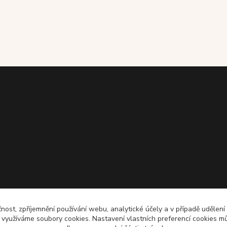
čnost, zpříjemnění používání webu, analytické účely a v případě udělení
y využíváme soubory cookies. Nastavení vlastních preferencí cookies mů