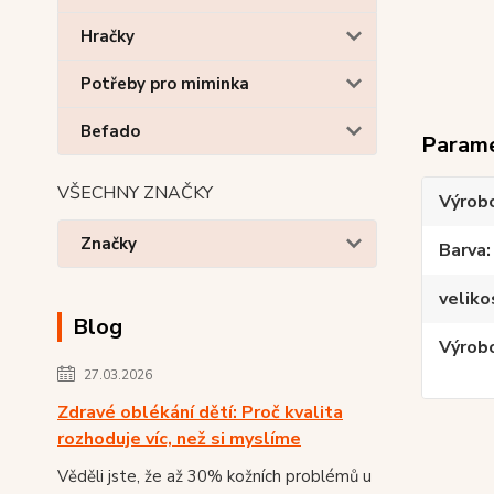
Hračky
Potřeby pro miminka
Befado
Param
VŠECHNY ZNAČKY
Výrob
Značky
Barva
veliko
Blog
Výrobc
27.03.2026
Zdravé oblékání dětí: Proč kvalita
rozhoduje víc, než si myslíme
Věděli jste, že až 30% kožních problémů u