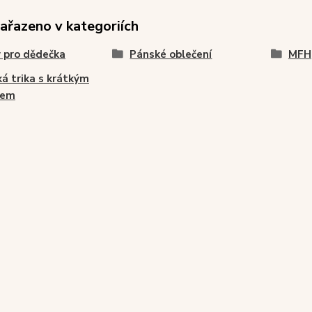
zařazeno v kategoriích
 pro dědečka
Pánské oblečení
MFH
á trika s krátkým
vem