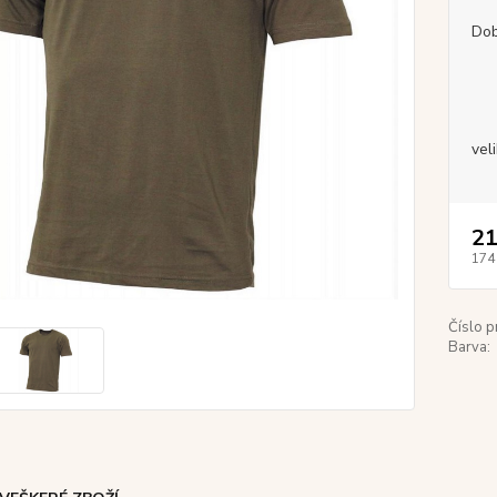
Dob
vel
21
174
Číslo p
Barva: