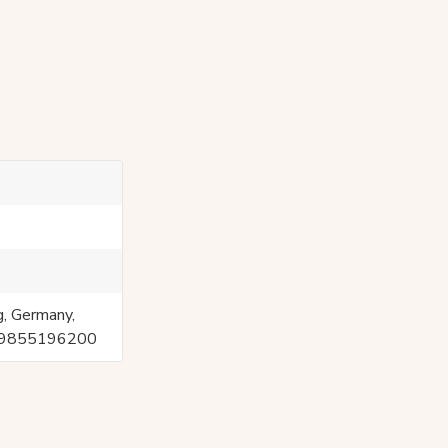
g, Germany,
049855196200