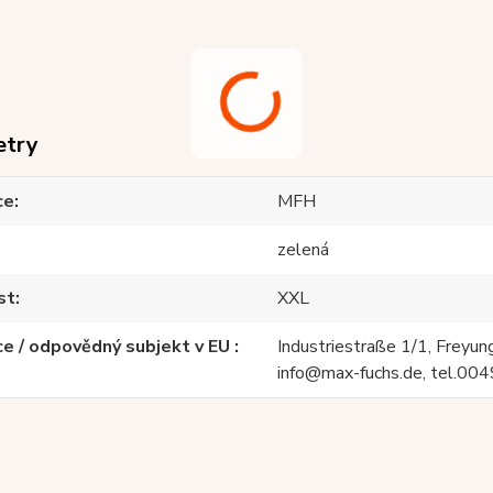
etry
ce
MFH
zelená
st
XXL
e / odpovědný subjekt v EU
Industriestraße 1/1, Freyun
info@max-fuchs.de, tel.0