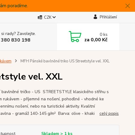
 Vám poradíme.
Přihlášení
CZK
 si rady? Zavolejte.
0
ks
za
0,00 Kč
 380 830 198
rukávem
MFH Pánské bavlněné triko US Streetstyle vel. XXL
tstyle vel. XXL
ní bavlněné tričko - US STREETSTYLE klasického střihu s
m rukávem - příjemné na nošení, pohodlné - vhodné ke
nnímu nošení, nebo na turistické aktivity. Kvalitní
vlna - gramáž 140-145 g/m² Barva: olive - khaki
celý popis
tupnost
Skladem > 1 ks