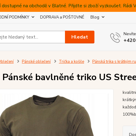
 dostupné na obchodě v Blatné. Přijdte si zboží vyzkoušet. Rádi
DNÍ PODMÍNKY
DOPRAVA a POŠTOVNÉ
Blog
Nevíte
Hledat
+420
blečení
Pánské oblečení
Trička a košile
Pánská trika s krátkým 
Pánské bavlněné triko US Stree
kvalit
krátký
každode
100%ba
Dos