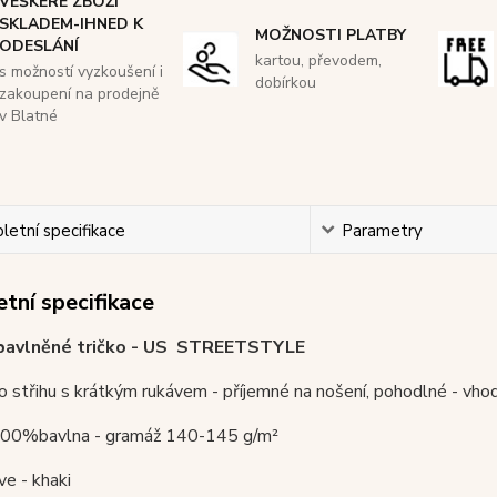
VEŠKERÉ ZBOŽÍ
SKLADEM-IHNED K
MOŽNOSTI PLATBY
ODESLÁNÍ
kartou, převodem,
s možností vyzkoušení i
dobírkou
zakoupení na prodejně
v Blatné
etní specifikace
Parametry
tní specifikace
í bavlněné tričko - US STREETSTYLE
o střihu s krátkým rukávem - příjemné na nošení, pohodlné - vhod
 100%bavlna - gramáž 140-145 g/m²
ive - khaki