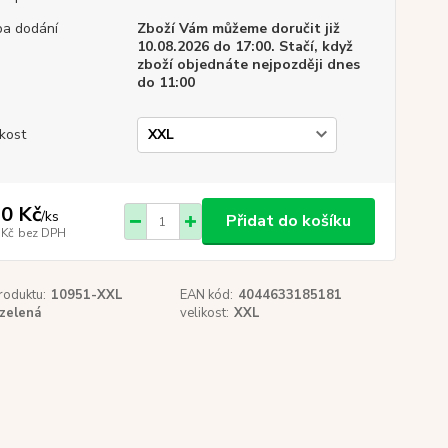
a dodání
Zboží Vám můžeme doručit již
10.08.2026 do 17:00. Stačí, když
zboží objednáte nejpozději dnes
do 11:00
ikost
0 Kč
/
ks
Přidat do košíku
 Kč
bez DPH
roduktu:
10951-XXL
EAN kód:
4044633185181
zelená
velikost:
XXL