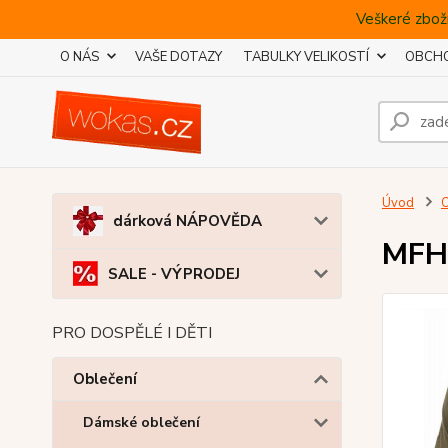
Veškeré zboží
O NÁS
VAŠE DOTAZY
TABULKY VELIKOSTÍ
OBCHO
Úvod
O
dárková NÁPOVĚDA
MFH 
SALE - VÝPRODEJ
PRO DOSPĚLÉ I DĚTI
Oblečení
Dámské oblečení