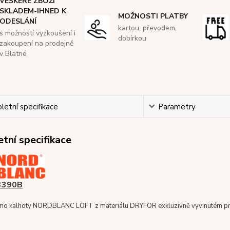
VEŠKERÉ ZBOŽÍ
SKLADEM-IHNED K
MOŽNOSTI PLATBY
ODESLÁNÍ
kartou, převodem,
s možností vyzkoušení i
dobírkou
zakoupení na prodejně
v Blatné
etní specifikace
Parametry
tní specifikace
3390B
rmo kalhoty NORDBLANC LOFT z materiálu DRYFOR exkluzivně vyvinutém pr