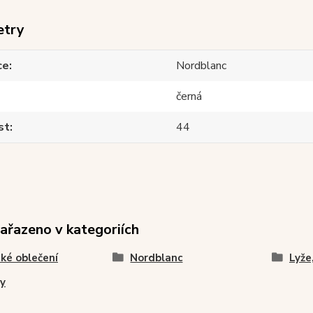
etry
ce
Nordblanc
černá
st
44
zařazeno v kategoriích
ké oblečení
Nordblanc
Lyže
y