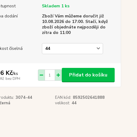
tupnost
Skladem 1 ks
a dodání
Zboží Vám můžeme doručit již
10.08.2026 do 17:00. Stačí, když
zboží objednáte nejpozději do
zítra do 11:00
ikost číselná
6 Kč
/
ks
Přidat do košíku
 Kč
bez DPH
roduktu:
3074-44
EAN kód:
8592502641888
černá
velikost:
44