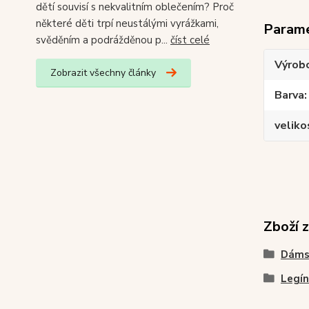
dětí souvisí s nekvalitním oblečením? Proč
některé děti trpí neustálými vyrážkami,
Param
svěděním a podrážděnou p...
číst celé
Výrob
Zobrazit všechny články
Barva
veliko
Zboží 
Dáms
Legín