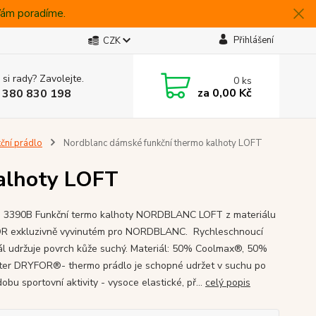
 Vám poradíme.
Přihlášení
CZK
 si rady? Zavolejte.
0
ks
za
0,00 Kč
 380 830 198
ční prádlo
Nordblanc dámské funkční thermo kalhoty LOFT
alhoty LOFT
3390B Funkční termo kalhoty NORDBLANC LOFT z materiálu
 exkluzivně vyvinutém pro NORDBLANC. Rychleschnoucí
ál udržuje povrch kůže suchý. Materiál: 50% Coolmax®, 50%
ter DRYFOR®- thermo prádlo je schopné udržet v suchu po
obu sportovní aktivity - vysoce elastické, př...
celý popis