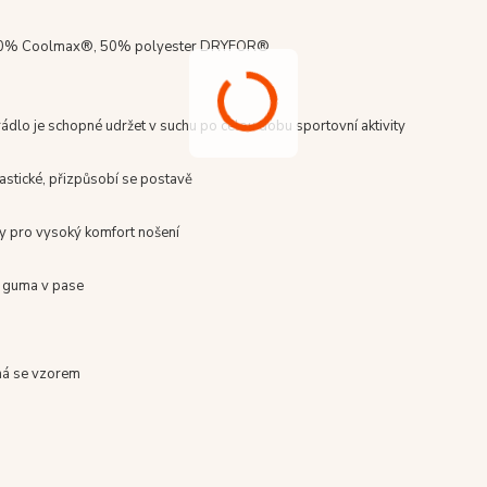
0% Coolmax®, 50% polyester DRYFOR®
ádlo je schopné udržet v suchu po celou dobu sportovní aktivity
astické, přizpůsobí se postavě
vy pro vysoký komfort nošení
í guma v pase
ná se vzorem