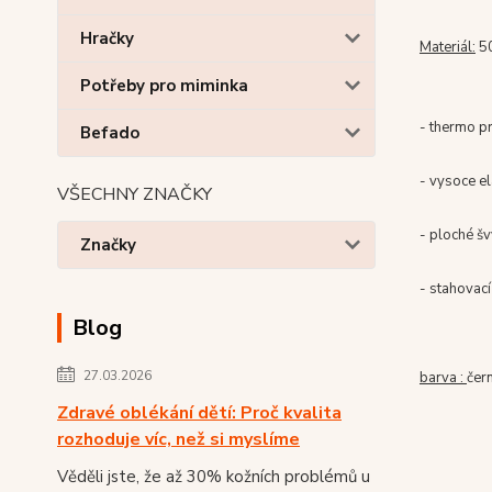
Hračky
Materiál:
5
Potřeby pro miminka
- thermo pr
Befado
- vysoce el
VŠECHNY ZNAČKY
- ploché š
Značky
- stahovac
Blog
27.03.2026
barva :
čer
Zdravé oblékání dětí: Proč kvalita
rozhoduje víc, než si myslíme
Věděli jste, že až 30% kožních problémů u