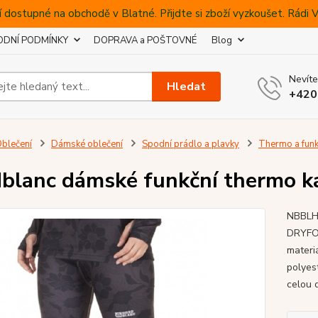
 dostupné na obchodě v Blatné. Přijdte si zboží vyzkoušet. Rádi
DNÍ PODMÍNKY
DOPRAVA a POŠTOVNÉ
Blog
Nevíte
Hledat
+420
blečení
Dámské oblečení
Spodní prádlo a plavky
Thermo a funk
blanc dámské funkční thermo k
NBBLH 
DRYFOR
materi
polyes
celou d