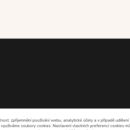
čnost, zpříjemnění používání webu, analytické účely a v případě udělení
y využíváme soubory cookies. Nastavení vlastních preferencí cookies mů