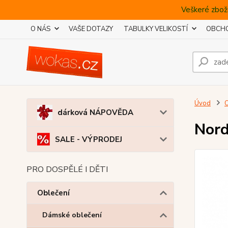
Veškeré zboží
O NÁS
VAŠE DOTAZY
TABULKY VELIKOSTÍ
OBCHO
Úvod
O
dárková NÁPOVĚDA
Nord
SALE - VÝPRODEJ
PRO DOSPĚLÉ I DĚTI
Oblečení
Dámské oblečení