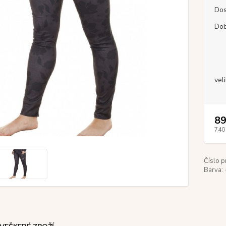
Dos
Dob
vel
89
740
Číslo p
Barva: