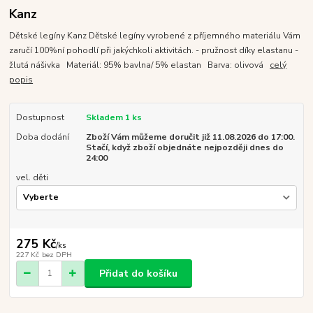
Kanz
Dětské legíny Kanz Dětské legíny vyrobené z příjemného materiálu Vám
zaručí 100%ní pohodlí při jakýchkoli aktivitách. - pružnost díky elastanu -
žlutá nášivka Materiál: 95% bavlna/ 5% elastan Barva: olivová
celý
popis
Dostupnost
Skladem 1 ks
Doba dodání
Zboží Vám můžeme doručit již 11.08.2026 do 17:00.
Stačí, když zboží objednáte nejpozději dnes do
24:00
vel. děti
275 Kč
/
ks
227 Kč
bez DPH
Přidat do košíku