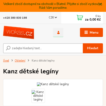
Veškeré zboží dostupné na obchodě v Blatné. Přijdte si zboží vyzkoušet.
Rádi Vám poradíme.
0
ks
CZK
+420 380 830 198
za
0,00 Kč
Menu
Hledat
Úvod
Oblečení
Kanz dětské legíny
Kanz dětské legíny