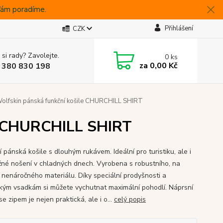
 Vám poradíme.
Přihlášení
CZK
 si rady? Zavolejte.
0
ks
za
0,00 Kč
 380 830 198
Wolfskin pánská funkční košile CHURCHILL SHIRT
le CHURCHILL SHIRT
 pánská košile s dlouhým rukávem. Ideální pro turistiku, ale i
žné nošení v chladných dnech. Vyrobena s robustního, na
 nenáročného materiálu. Díky speciální prodyšnosti a
ckým vsadkám si můžete vychutnat maximální pohodlí. Náprsní
e zipem je nejen praktická, ale i o...
celý popis