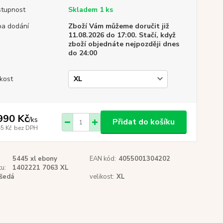
tupnost
Skladem 1 ks
a dodání
Zboží Vám můžeme doručit již
11.08.2026 do 17:00. Stačí, když
zboží objednáte nejpozději dnes
do 24:00
ikost
990 Kč
/
ks
Přidat do košíku
45 Kč
bez DPH
5445 xl ebony
EAN kód:
4055001304202
u:
1402221 7063 XL
šedá
velikost:
XL