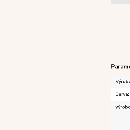
Param
Výrob
Barva
výrob