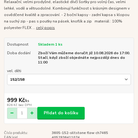
Relaxační, velmi prodyšné, elastické dívčí šortky pro volný čas, velmi
lehké, vodě a větruodolné. Kombinují funkčnost s krásným designem v
osvědčené kvalitě a zpracování. - 2 boční kapsy - zadní kapsa s klopou
na suchý zip - pas s poutky na pásek, knoflík a zip materiál : 100%
polyester FLEX ...
celý popis
Dostupnost
Skladem 1 ks
Doba dodání
Zboží Vám můžeme doručit již 10.08.2026 do 17:00.
Stačí, když zboží objednáte nejpozději dnes do
11:00
vel. děti
999 Kč
/
ks
826 Kč
bez DPH
Přidat do košíku
Číslo produktu:
3605-152-siltstone flow ch7465
EAN kód:
4052936411074