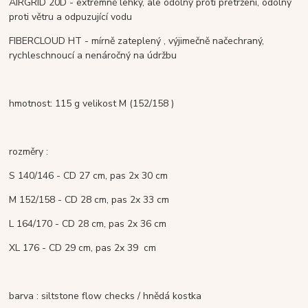
AIRGRID 20D
- e
xtrémně lehký, ale odolný proti přetržení, odolný
proti větru a odpuzující vodu
FIBERCLOUD HT -
mírně zateplený , výjimečně načechraný,
rychleschnoucí a nenáročný na údržbu
hmotnost: 115 g velikost M (152/158 )
rozměry :
S 140/146 - CD 27 cm, pas 2x 30 cm
M 152/158 - CD 28 cm, pas 2x 33 cm
L 164/170 - CD 28 cm, pas 2x 36 cm
XL 176 - CD 29 cm, pas 2x 39 cm
barva : siltstone flow checks / hnědá kostka