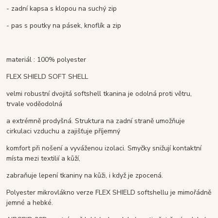
- zadní kapsa s klopou na suchý zip
- pas s poutky na pásek, knoflík a zip
materiál : 100% polyester
FLEX SHIELD SOFT SHELL
velmi robustní dvojitá softshell tkanina je odolná proti větru,
trvale voděodolná
a extrémně prodyšná. Struktura na zadní straně umožňuje
cirkulaci vzduchu a zajišťuje příjemný
komfort při nošení a vyváženou izolaci. Smyčky snižují kontaktní
místa mezi textilií a kůží,
zabraňuje lepení tkaniny na kůži, i když je zpocená.
Polyester mikrovlákno verze FLEX SHIELD softshellu je mimořádně
jemné a hebké.