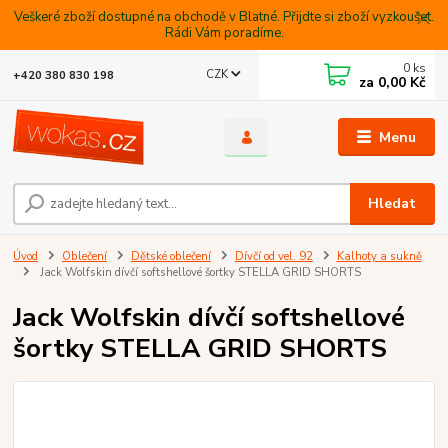
Veškeré zboží dostupné na obchodě v Blatné. Přijdte si zboží vyzkoušet.
Rádi Vám poradíme.
0
ks
CZK
+420 380 830 198
za
0,00 Kč
Menu
Hledat
Úvod
Oblečení
Dětské oblečení
Dívčí od vel. 92
Kalhoty a sukně
Jack Wolfskin dívčí softshellové šortky STELLA GRID SHORTS
Jack Wolfskin dívčí softshellové
šortky STELLA GRID SHORTS