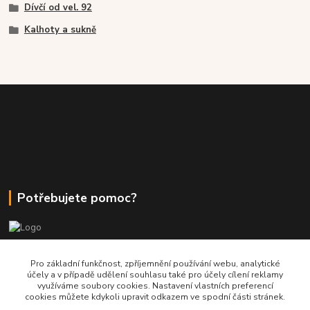
Dívčí od vel. 92
Kalhoty a sukně
Potřebujete pomoc?
+420 380 830 198
Pro základní funkčnost, zpříjemnění používání webu, analytické
účely a v případě udělení souhlasu také pro účely cílení reklamy
využíváme soubory cookies. Nastavení vlastních preferencí
wokas.online@yahoo.cz
cookies můžete kdykoli upravit odkazem ve spodní části stránek.