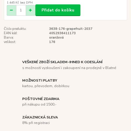
1 445 Kč
bez DPH
Přidat do košíku
Číslo produktu:
3638-176-grapefruit-2037
EAN kód:
4052936411173
Barva:
oranžová
velikost:
176
VEŠKERÉ ZBOŽÍ SKLADEM-IHNED K ODESLÁNÍ
s možností vyzkoušení i zakoupení na prodejně v Blatné
MOŽNOSTI PLATBY
kartou, převodem, dobírkou
POŠTOVNÉ ZDARMA
při nákupu od 1500,-
ZÁKAZNICKÁ SLEVA
8% při registraci