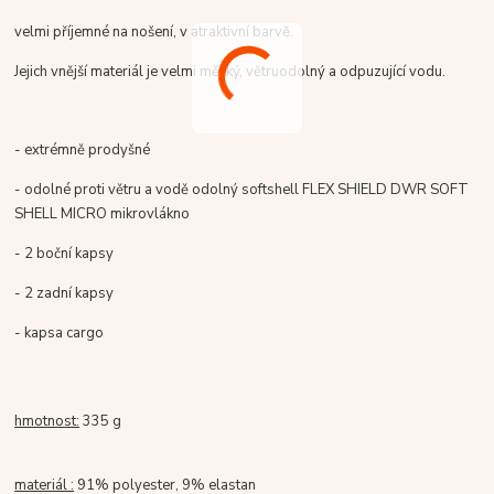
velmi příjemné na nošení, v atraktivní barvě.
Jejich vnější materiál je velmi měkký, větruodolný a odpuzující vodu.
- extrémně prodyšné
- odolné proti větru a vodě odolný softshell FLEX SHIELD DWR SOFT
SHELL MICRO mikrovlákno
- 2 boční kapsy
- 2 zadní kapsy
- kapsa cargo
hmotnost:
335 g
materiál :
91% polyester, 9% elastan