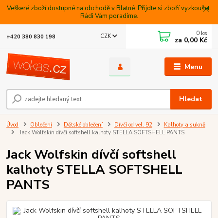
Veškeré zboží dostupné na obchodě v Blatné. Přijdte si zboží vyzkoušet.
Rádi Vám poradíme.
0
ks
CZK
+420 380 830 198
za
0,00 Kč
Menu
Hledat
Úvod
Oblečení
Dětské oblečení
Dívčí od vel. 92
Kalhoty a sukně
Jack Wolfskin dívčí softshell kalhoty STELLA SOFTSHELL PANTS
Jack Wolfskin dívčí softshell
kalhoty STELLA SOFTSHELL
PANTS