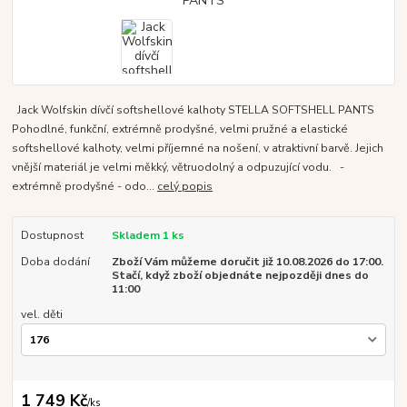
Jack Wolfskin dívčí softshellové kalhoty STELLA SOFTSHELL PANTS
Pohodlné, funkční, extrémně prodyšné, velmi pružné a elastické
softshellové kalhoty, velmi příjemné na nošení, v atraktivní barvě. Jejich
vnější materiál je velmi měkký, větruodolný a odpuzující vodu. -
extrémně prodyšné - odo...
celý popis
Dostupnost
Skladem 1 ks
Doba dodání
Zboží Vám můžeme doručit již 10.08.2026 do 17:00.
Stačí, když zboží objednáte nejpozději dnes do
11:00
vel. děti
1 749 Kč
/
ks