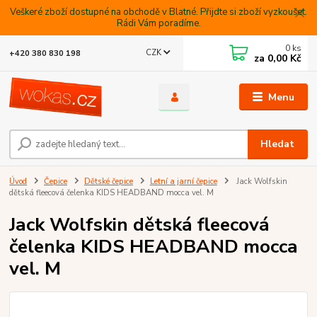
Veškeré zboží dostupné na obchodě v Blatné. Přijdte si zboží vyzkoušet.
Rádi Vám poradíme.
0
ks
CZK
+420 380 830 198
za
0,00 Kč
Menu
Hledat
Úvod
Čepice
Dětské čepice
Letní a jarní čepice
Jack Wolfskin
dětská fleecová čelenka KIDS HEADBAND mocca vel. M
Jack Wolfskin dětská fleecová
čelenka KIDS HEADBAND mocca
vel. M