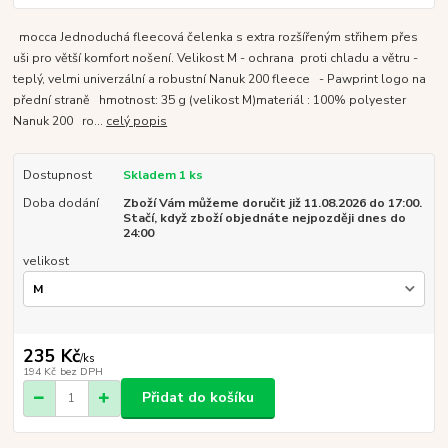
mocca Jednoduchá fleecová čelenka s extra rozšířeným střihem přes
uši pro větší komfort nošení. Velikost M - ochrana proti chladu a větru -
teplý, velmi univerzální a robustní Nanuk 200 fleece - Pawprint logo na
přední straně hmotnost: 35 g (velikost M)materiál : 100% polyester
Nanuk 200 ro...
celý popis
Dostupnost
Skladem 1 ks
Doba dodání
Zboží Vám můžeme doručit již 11.08.2026 do 17:00.
Stačí, když zboží objednáte nejpozději dnes do
24:00
velikost
235 Kč
/
ks
194 Kč
bez DPH
Přidat do košíku