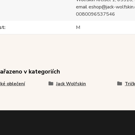
email eshop@jack-wolfskin.
0080096537546
st
M
zařazeno v kategoriích
ké oblečení
Jack Wolfskin
Trič