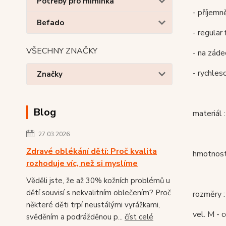
Potřeby pro miminka
- příjemn
Befado
- regular 
VŠECHNY ZNAČKY
- na záde
- rychles
Značky
Blog
materiál
27.03.2026
Zdravé oblékání dětí: Proč kvalita
hmotnost
rozhoduje víc, než si myslíme
Věděli jste, že až 30% kožních problémů u
dětí souvisí s nekvalitním oblečením? Proč
rozměry :
některé děti trpí neustálými vyrážkami,
vel. M - 
svěděním a podrážděnou p...
číst celé