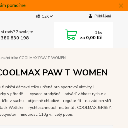
 Vám poradíme.
Přihlášení
CZK
 si rady? Zavolejte.
0
ks
za
0,00 Kč
 380 830 198
 funkční triko COOLMAX PAW T WOMEN
iko COOLMAX PAW T WOMEN
funkční dámské triko určené pro sportovní aktivity, i
zky v přírodě. - vysoce prodyšné - odvádí vlhkost rychle a
 tělo v suchu - příjemně chladivé - regular fit - na zádech vlčí
 Jack Wolfskin - rychleschnoucí materiál : COOLMAX JERSEY;
olyester hmotnost: 110g v...
celý popis