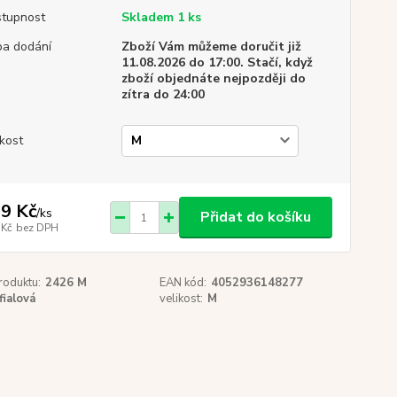
tupnost
Skladem 1 ks
a dodání
Zboží Vám můžeme doručit již
11.08.2026 do 17:00. Stačí, když
zboží objednáte nejpozději do
zítra do 24:00
ikost
9 Kč
/
ks
Přidat do košíku
 Kč
bez DPH
roduktu:
2426 M
EAN kód:
4052936148277
fialová
velikost:
M