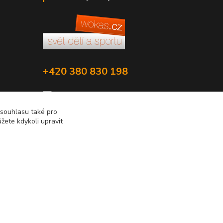
+420 380 830 198
wokas.online@yahoo.cz
 souhlasu také pro
žete kdykoli upravit
Vytvořeno na
Eshop-rychle.cz