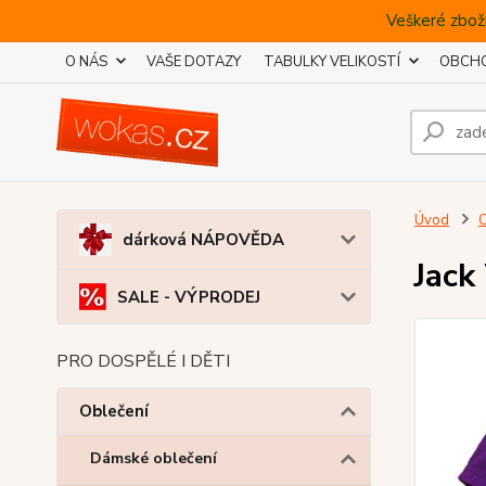
Veškeré zboží
O NÁS
VAŠE DOTAZY
TABULKY VELIKOSTÍ
OBCHO
Úvod
O
dárková NÁPOVĚDA
Jack
SALE - VÝPRODEJ
PRO DOSPĚLÉ I DĚTI
Oblečení
Dámské oblečení