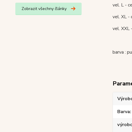
vel. L - 
Zobrazit všechny články
vel. XL -
vel. XXL 
barva : pu
Param
Výrob
Barva
výrob