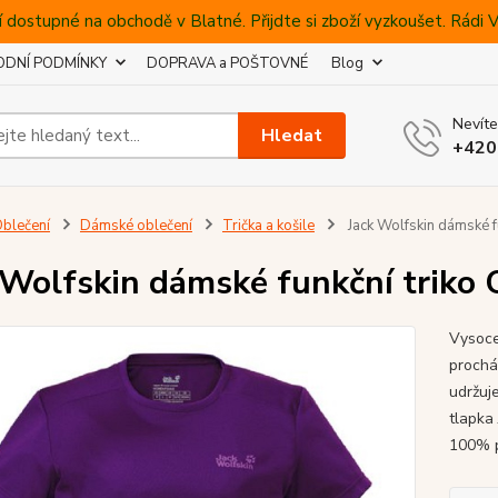
 dostupné na obchodě v Blatné. Přijdte si zboží vyzkoušet. Rádi
DNÍ PODMÍNKY
DOPRAVA a POŠTOVNÉ
Blog
Nevíte
Hledat
+420
blečení
Dámské oblečení
Trička a košile
Jack Wolfskin dámské
 Wolfskin dámské funkční tr
Vysoce 
prochá
udržuje
tlapka
100% p