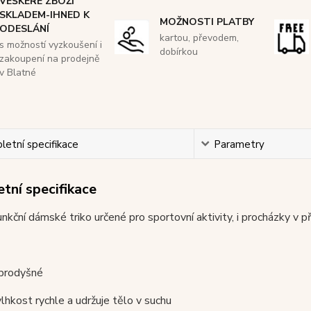
VEŠKERÉ ZBOŽÍ
SKLADEM-IHNED K
MOŽNOSTI PLATBY
ODESLÁNÍ
kartou, převodem,
s možností vyzkoušení i
dobírkou
zakoupení na prodejně
v Blatné
etní specifikace
Parametry
tní specifikace
nkční dámské triko určené pro sportovní aktivity, i procházky v př
 prodyšné
vlhkost rychle a udržuje tělo v suchu