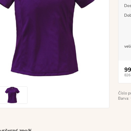
Dos
Dob
vel
99
826
Číslo p
Barva: