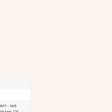
bH - Jack
Idstein, DE