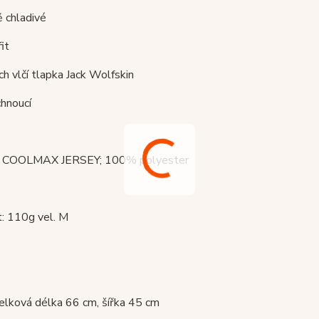
ě chladivé
fit
ch vlčí tlapka Jack Wolfskin
chnoucí
 : COOLMAX JERSEY; 100% polyester
: 110g vel. M
celková délka 66 cm, šířka 45 cm